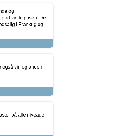
unde og
od vin til prisen. De
dsalig i Frankrig og i
er også vin og anden
ster på alle niveauer.