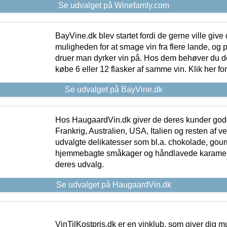
Se udvalget på Winefamly.com
BayVine.dk blev startet fordi de gerne ville give
muligheden for at smage vin fra flere lande, og p
druer man dyrker vin på. Hos dem behøver du der
købe 6 eller 12 flasker af samme vin. Klik her fo
Se udvalget på BayVine.dk
Hos HaugaardVin.dk giver de deres kunder gode
Frankrig, Australien, USA, Italien og resten af v
udvalgte delikatesser som bl.a. chokolade, gourm
hjemmebagte småkager og håndlavede karameller
deres udvalg.
Se udvalget på HaugaardVin.dk
VinTilKostpris.dk er en vinklub, som giver dig m