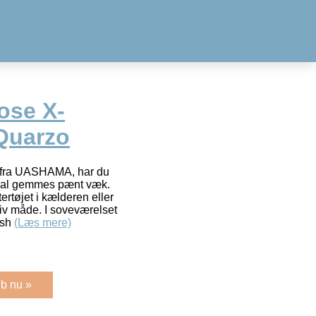
se X-
Quarzo
e fra UASHAMA, har du
r skal gemmes pænt væk.
tertøjet i kælderen eller
iv måde. I soveværelset
-sh
(Læs mere)
b nu »