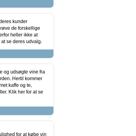
 deres kunder
røve de forskellige
for heller ikke at
r at se deres udvalg.
 og udsøgte vine fra
erden. Hertil kommer
et kaffe og te,
. Klik her for at se
ulighed for at købe vin