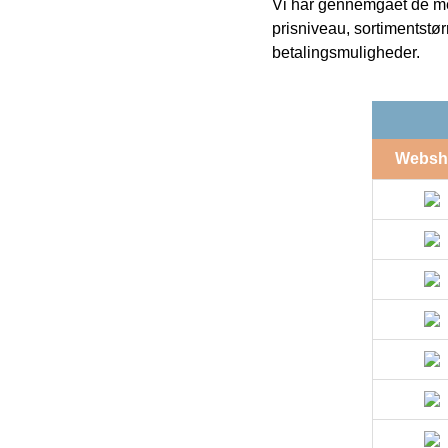
Vi har gennemgået de mes
prisniveau, sortimentstø
betalingsmuligheder.
Websh