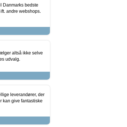
 til Danmarks bedste
 ift. andre webshops.
ælger altså ikke selve
res udvalg.
lige leverandører, der
r kan give fantastiske