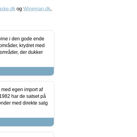
aske.dk
og
Wineman.dk
,
 vine i den gode ende
e områder, krydret med
 områder, der dukker
r med egen import af
i 1982 har de satset på
ønder med direkte salg