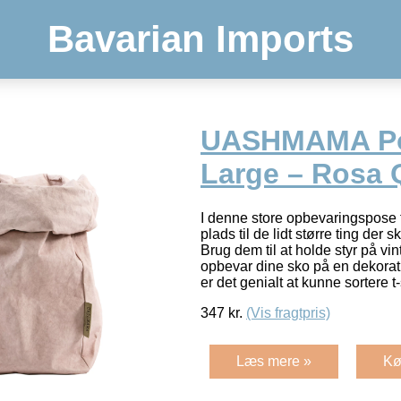
Bavarian Imports
UASHMAMA Po
Large – Rosa 
I denne store opbevaringspos
plads til de lidt større ting de
Brug dem til at holde styr på vin
opbevar dine sko på en dekorat
er det genialt at kunne sortere t
347
kr.
(Vis fragtpris)
Læs mere »
Kø