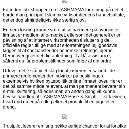
Forinden folk shopper i en UASHMAMA forretning på nettet
burde man principielt skimme virksomhedens handelsaftale,
det er dog almindeligvis ikke særlig sjovt.
En nem løsning kunne være at se nærmere på hvorvidt e-
firmaet er medlem af e-mærket, eftersom det generelt er en
påvisning af at internet virksomheden tilslutter sig de
officielle regler, tillige med at e-forretningen lejlighedsvis
kigges til af specialister der behersker retningslinjerne.
Derudover giver det dig anledning til at få assistance,
såfremt du får problemstillinger som følge af din ordre.
Udover dette slår vi et slag for at køberen er sat ind i de
primære reglementer der indvirker på bestillingen,
eksempelvis hvilken byttepolitik online firmaet lover. Her er
det på samme måde relevant, at man permanent bevarer sin
e-mail kvittering, således man en anden gang vil kunne
bevise handlen af UASHMAMA Pose X-Small – Dark Green,
hvad end du er på udkig efter et produkt til en pige eller
dreng.
Trustpilot leverer en lang række ærlige chancer for at fortolke