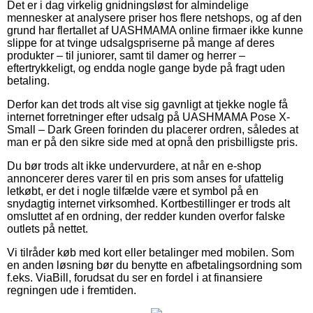
Det er i dag virkelig gnidningsløst for almindelige
mennesker at analysere priser hos flere netshops, og af den
grund har flertallet af UASHMAMA online firmaer ikke kunne
slippe for at tvinge udsalgspriserne på mange af deres
produkter – til juniorer, samt til damer og herrer –
eftertrykkeligt, og endda nogle gange byde på fragt uden
betaling.
Derfor kan det trods alt vise sig gavnligt at tjekke nogle få
internet forretninger efter udsalg på UASHMAMA Pose X-
Small – Dark Green forinden du placerer ordren, således at
man er på den sikre side med at opnå den prisbilligste pris.
Du bør trods alt ikke undervurdere, at når en e-shop
annoncerer deres varer til en pris som anses for ufattelig
letkøbt, er det i nogle tilfælde være et symbol på en
snydagtig internet virksomhed. Kortbestillinger er trods alt
omsluttet af en ordning, der redder kunden overfor falske
outlets på nettet.
Vi tilråder køb med kort eller betalinger med mobilen. Som
en anden løsning bør du benytte en afbetalingsordning som
f.eks. ViaBill, forudsat du ser en fordel i at finansiere
regningen ude i fremtiden.