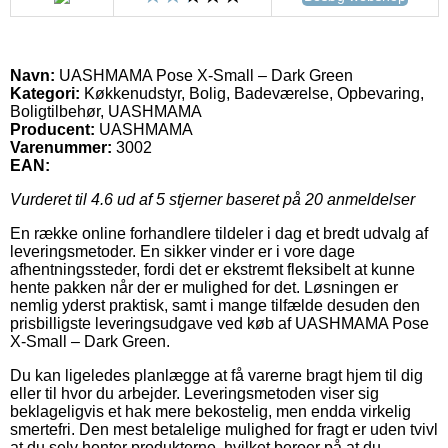
Navn:
UASHMAMA Pose X-Small – Dark Green
Kategori:
Køkkenudstyr, Bolig, Badeværelse, Opbevaring,
Boligtilbehør, UASHMAMA
Producent:
UASHMAMA
Varenummer:
3002
EAN:
Vurderet til
4.6
ud af 5 stjerner baseret på
20
anmeldelser
En række online forhandlere tildeler i dag et bredt udvalg af
leveringsmetoder. En sikker vinder er i vore dage
afhentningssteder, fordi det er ekstremt fleksibelt at kunne
hente pakken når der er mulighed for det. Løsningen er
nemlig yderst praktisk, samt i mange tilfælde desuden den
prisbilligste leveringsudgave ved køb af UASHMAMA Pose
X-Small – Dark Green.
Du kan ligeledes planlægge at få varerne bragt hjem til dig
eller til hvor du arbejder. Leveringsmetoden viser sig
beklageligvis et hak mere bekostelig, men endda virkelig
smertefri. Den mest betalelige mulighed for fragt er uden tvivl
at du selv henter produkterne, hvilket beroer på at du