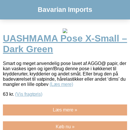
Bavarian Imports
UASHMAMA Pose X-Small –
Dark Green
Smart og meget anvendelig pose lavet af AGGO@ papir, der
kan vaskes igen og igen!Brug denne pose i køkkenet til
krydderurter, krydderier og andet småt. Eller brug den på
badeværelset til vatpinde, hårelastikker eller andet ‘dims’ du
mangler en lille opbev
(Læs mere)
63
kr.
(Vis fragtpris)
Læs mere »
Køb nu »