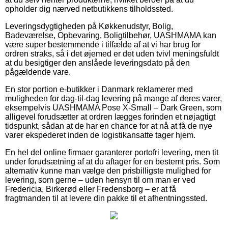
opholder dig nærved netbutikkens tilholdssted.
Leveringsdygtigheden på Køkkenudstyr, Bolig,
Badeværelse, Opbevaring, Boligtilbehør, UASHMAMA kan
være super bestemmende i tilfælde af at vi har brug for
ordren straks, så i det øjemed er det uden tvivl meningsfuldt
at du besigtiger den anslåede leveringsdato på den
pågældende vare.
En stor portion e-butikker i Danmark reklamerer med
muligheden for dag-til-dag levering på mange af deres varer,
eksempelvis UASHMAMA Pose X-Small – Dark Green, som
alligevel forudsætter at ordren lægges forinden et nøjagtigt
tidspunkt, sådan at de har en chance for at nå at få de nye
varer ekspederet inden de logistikansatte tager hjem.
En hel del online firmaer garanterer portofri levering, men tit
under forudsætning af at du aftager for en bestemt pris. Som
alternativ kunne man vælge den prisbilligste mulighed for
levering, som gerne – uden hensyn til om man er ved
Fredericia, Birkerød eller Fredensborg – er at få
fragtmanden til at levere din pakke til et afhentningssted.