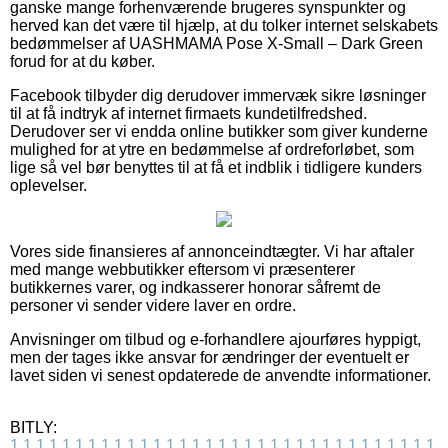
ganske mange forhenværende brugeres synspunkter og
herved kan det være til hjælp, at du tolker internet selskabets
bedømmelser af UASHMAMA Pose X-Small – Dark Green
forud for at du køber.
Facebook tilbyder dig derudover immervæk sikre løsninger
til at få indtryk af internet firmaets kundetilfredshed.
Derudover ser vi endda online butikker som giver kunderne
mulighed for at ytre en bedømmelse af ordreforløbet, som
lige så vel bør benyttes til at få et indblik i tidligere kunders
oplevelser.
Vores side finansieres af annonceindtægter. Vi har aftaler
med mange webbutikker eftersom vi præsenterer
butikkernes varer, og indkasserer honorar såfremt de
personer vi sender videre laver en ordre.
Anvisninger om tilbud og e-forhandlere ajourføres hyppigt,
men der tages ikke ansvar for ændringer der eventuelt er
lavet siden vi senest opdaterede de anvendte informationer.
BITLY:
1
1
1
1
1
1
1
1
1
1
1
1
1
1
1
1
1
1
1
1
1
1
1
1
1
1
1
1
1
1
1
1
1