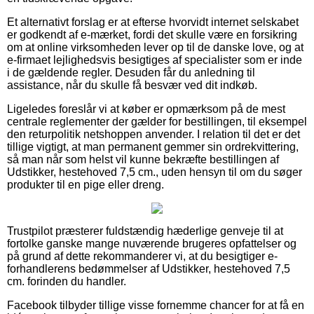
Et alternativt forslag er at efterse hvorvidt internet selskabet
er godkendt af e-mærket, fordi det skulle være en forsikring
om at online virksomheden lever op til de danske love, og at
e-firmaet lejlighedsvis besigtiges af specialister som er inde
i de gældende regler. Desuden får du anledning til
assistance, når du skulle få besvær ved dit indkøb.
Ligeledes foreslår vi at køber er opmærksom på de mest
centrale reglementer der gælder for bestillingen, til eksempel
den returpolitik netshoppen anvender. I relation til det er det
tillige vigtigt, at man permanent gemmer sin ordrekvittering,
så man når som helst vil kunne bekræfte bestillingen af
Udstikker, hestehoved 7,5 cm., uden hensyn til om du søger
produkter til en pige eller dreng.
Trustpilot præsterer fuldstændig hæderlige genveje til at
fortolke ganske mange nuværende brugeres opfattelser og
på grund af dette rekommanderer vi, at du besigtiger e-
forhandlerens bedømmelser af Udstikker, hestehoved 7,5
cm. forinden du handler.
Facebook tilbyder tillige visse fornemme chancer for at få en