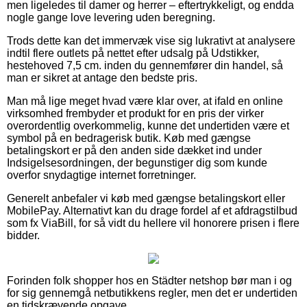
men ligeledes til damer og herrer – eftertrykkeligt, og endda
nogle gange love levering uden beregning.
Trods dette kan det immervæk vise sig lukrativt at analysere
indtil flere outlets på nettet efter udsalg på Udstikker,
hestehoved 7,5 cm. inden du gennemfører din handel, så
man er sikret at antage den bedste pris.
Man må lige meget hvad være klar over, at ifald en online
virksomhed frembyder et produkt for en pris der virker
overordentlig overkommelig, kunne det undertiden være et
symbol på en bedragerisk butik. Køb med gængse
betalingskort er på den anden side dækket ind under
Indsigelsesordningen, der begunstiger dig som kunde
overfor snydagtige internet forretninger.
Generelt anbefaler vi køb med gængse betalingskort eller
MobilePay. Alternativt kan du drage fordel af et afdragstilbud
som fx ViaBill, for så vidt du hellere vil honorere prisen i flere
bidder.
Forinden folk shopper hos en Städter netshop bør man i og
for sig gennemgå netbutikkens regler, men det er undertiden
en tidskrævende opgave.