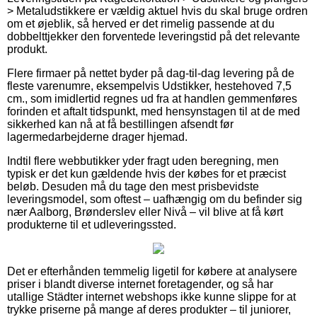
> Metaludstikkere er vældig aktuel hvis du skal bruge ordren
om et øjeblik, så herved er det rimelig passende at du
dobbelttjekker den forventede leveringstid på det relevante
produkt.
Flere firmaer på nettet byder på dag-til-dag levering på de
fleste varenumre, eksempelvis Udstikker, hestehoved 7,5
cm., som imidlertid regnes ud fra at handlen gemmenføres
forinden et aftalt tidspunkt, med hensynstagen til at de med
sikkerhed kan nå at få bestillingen afsendt før
lagermedarbejderne drager hjemad.
Indtil flere webbutikker yder fragt uden beregning, men
typisk er det kun gældende hvis der købes for et præcist
beløb. Desuden må du tage den mest prisbevidste
leveringsmodel, som oftest – uafhængig om du befinder sig
nær Aalborg, Brønderslev eller Nivå – vil blive at få kørt
produkterne til et udleveringssted.
Det er efterhånden temmelig ligetil for købere at analysere
priser i blandt diverse internet foretagender, og så har
utallige Städter internet webshops ikke kunne slippe for at
trykke priserne på mange af deres produkter – til juniorer,