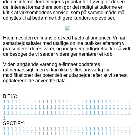
idé om internet forretningens popularitet. I øvrigt er der en
del internet forhandlere som gør det muligt at udforme en
kritik af virksomhedens service, som på samme måde må
udnyttes til at bedømme tidligere kunders oplevelser.
Hjemmesiden er finansieret ved hjælp af annoncer. Vi har
samarbejdsaftaler med utallige online butikker eftersom vi
præsenterer deres varer, og indtjener godtgørelse for så vidt
de besøgende vi sender videre gennemfører et køb.
Viden angående varer og e-firmaer opdateres
rutinemæssigt, men vi kan ikke stilles ansvarlig for
modifikationer der potentielt er udarbejdet efter at vi senest
opdaterede de anvendte data.
BITLY:
1
1
1
1
1
1
1
1
1
1
1
1
1
1
1
1
1
1
1
1
1
1
1
1
1
1
1
1
1
1
1
1
1
1
1
1
1
1
1
1
1
1
1
1
1
1
1
1
1
1
1
1
1
1
1
1
1
1
1
1
1
1
1
1
1
1
1
1
1
1
1
1
1
1
1
1
1
1
1
1
1
1
1
1
1
1
1
1
1
1
1
1
1
1
1
1
1
1
1
1
SPOTIFY:
1
1
1
1
1
1
1
1
1
1
1
1
1
1
1
1
1
1
1
1
1
1
1
1
1
1
1
1
1
1
1
1
1
1
1
1
1
1
1
1
1
1
1
1
1
1
1
1
1
1
1
1
1
1
1
1
1
1
1
1
1
1
1
1
1
1