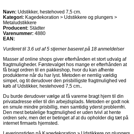
Navn:
Udstikker, hestehoved 7,5 cm.
Kategori:
Kagedekoration > Udstikkere og plungers >
Metaludstikkere
Producent:
Städter
Varenummer:
4880
EAN:
Vurderet til
3.6
ud af 5 stjerner baseret på
18
anmeldelser
Masser af online shops giver efterhånden et stort udvalg af
fragtmuligheder. Førstevalget hos mange er efterhånden at
få bragt ordren til en pakkeshop, hvor du kan afhente
produkterne når du har lyst. Metoden er nemlig vældig
simpel, og tit derudover den prisbilligste fragtmulighed ved
køb af Udstikker, hestehoved 7,5 cm..
Du burde derudover vælge at få varerne bragt hjem til din
privatadresse eller til din arbejdsplads. Metoden er godt nok
en smule mindre prisbillig, men samtidig yderst problemfri.
Den mest betalelige fragtmulighed er uden tvivl at hente
ordren selv, men det er betinget af at du opholder dig tæt på
internet firmaets hjemsted.
Leveringstiden på Kagedekoration > Udstikkere og plungers