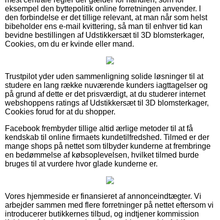
eksempel den byttepolitik online forretningen anvender. I
den forbindelse er det tillige relevant, at man når som helst
bibeholder ens e-mail kvittering, så man til enhver tid kan
bevidne bestillingen af Udstikkersæt til 3D blomsterkager,
Cookies, om du er kvinde eller mand.
Trustpilot yder uden sammenligning solide løsninger til at
studere en lang række nuværende kunders iagttagelser og
på grund af dette er det prisværdigt, at du studerer internet
webshoppens ratings af Udstikkersæt til 3D blomsterkager,
Cookies forud for at du shopper.
Facebook frembyder tillige altid ærlige metoder til at få
kendskab til online firmaets kundetilfredshed. Tilmed er der
mange shops på nettet som tilbyder kunderne at frembringe
en bedømmelse af købsoplevelsen, hvilket tilmed burde
bruges til at vurdere hvor glade kunderne er.
Vores hjemmeside er finansieret af annonceindtægter. Vi
arbejder sammen med flere forretninger på nettet eftersom vi
introducerer butikkernes tilbud, og indtjener kommission