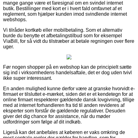
mange gange være et faresignal om en svindel internet
butik. Bestillinger med kort er i hvert fald omfavnet af et
reglement, som hjælper kunden imod svindlende internet
webshops.
Vi tilråder kortkøb eller mobilbetaling. Som et alternativ
burde du benytte et afbetalingstilbud som for eksempel
ViaBill, for så vidt du tilstræber at betale regningen over flere
uger.
Før nogen shopper på en webshop kan de principielt sætte
sig ind i virksomhedens handelsaftale, det er dog uden tvivl
ikke super interessant.
En anden mulighed kunne derfor være at granske hvorvidt e-
firmaet er tilsluttet e-mærket, siden det er et kendetegn for at
online firmaet respekterer gældende dansk lovgivning, tillige
med at internet forhandleren fra tid til anden revideres af
eksperter som forstår de gældende regulativer. Desuden
giver det dig chance for assistance, når du møder
udfordringer som følge af dit indkøb.
Ligeså kan det anbefales at køberen er vaks omkring de
mest centrale regler der gælder for handlen, som for