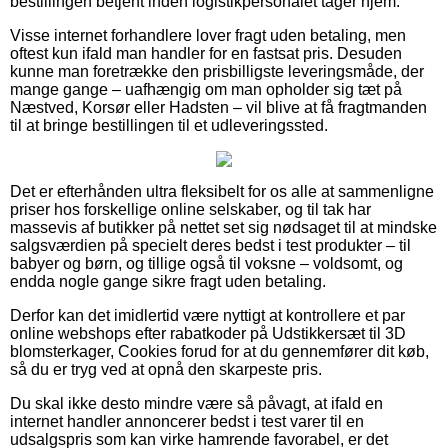
bestillingen betjent inden logistikpersonalet tager hjem.
Visse internet forhandlere lover fragt uden betaling, men
oftest kun ifald man handler for en fastsat pris. Desuden
kunne man foretrække den prisbilligste leveringsmåde, der
mange gange – uafhængig om man opholder sig tæt på
Næstved, Korsør eller Hadsten – vil blive at få fragtmanden
til at bringe bestillingen til et udleveringssted.
Det er efterhånden ultra fleksibelt for os alle at sammenligne
priser hos forskellige online selskaber, og til tak har
massevis af butikker på nettet set sig nødsaget til at mindske
salgsværdien på specielt deres bedst i test produkter – til
babyer og børn, og tillige også til voksne – voldsomt, og
endda nogle gange sikre fragt uden betaling.
Derfor kan det imidlertid være nyttigt at kontrollere et par
online webshops efter rabatkoder på Udstikkersæt til 3D
blomsterkager, Cookies forud for at du gennemfører dit køb,
så du er tryg ved at opnå den skarpeste pris.
Du skal ikke desto mindre være så påvagt, at ifald en
internet handler annoncerer bedst i test varer til en
udsalgspris som kan virke hamrende favorabel, er det