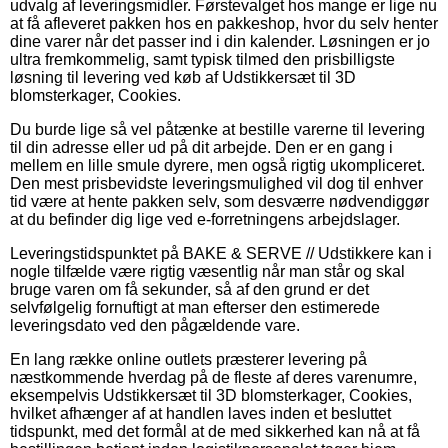
udvalg af leveringsmidler. Førstevalget hos mange er lige nu
at få afleveret pakken hos en pakkeshop, hvor du selv henter
dine varer når det passer ind i din kalender. Løsningen er jo
ultra fremkommelig, samt typisk tilmed den prisbilligste
løsning til levering ved køb af Udstikkersæt til 3D
blomsterkager, Cookies.
Du burde lige så vel påtænke at bestille varerne til levering
til din adresse eller ud på dit arbejde. Den er en gang i
mellem en lille smule dyrere, men også rigtig ukompliceret.
Den mest prisbevidste leveringsmulighed vil dog til enhver
tid være at hente pakken selv, som desværre nødvendiggør
at du befinder dig lige ved e-forretningens arbejdslager.
Leveringstidspunktet på BAKE & SERVE // Udstikkere kan i
nogle tilfælde være rigtig væsentlig når man står og skal
bruge varen om få sekunder, så af den grund er det
selvfølgelig fornuftigt at man efterser den estimerede
leveringsdato ved den pågældende vare.
En lang række online outlets præsterer levering på
næstkommende hverdag på de fleste af deres varenumre,
eksempelvis Udstikkersæt til 3D blomsterkager, Cookies,
hvilket afhænger af at handlen laves inden et besluttet
tidspunkt, med det formål at de med sikkerhed kan nå at få