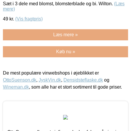
Sæt i 3 dele med blomst, blomsterblade og bi. Wilton.
(Læs
mere)
49
kr.
(Vis fragtpris)
Læs mere »
Køb nu »
De mest populære vinwebshops i øjeblikket er
OttoSuenson.dk
,
JyskVin.dk
,
Densidsteflaske.dk
og
Wineman.dk
, som alle har et stort sortiment til gode priser.