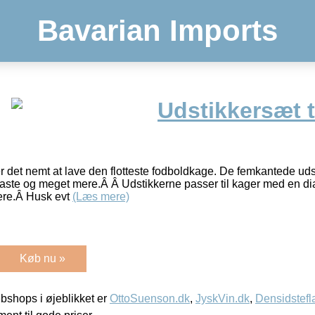
Bavarian Imports
Udstikkersæt t
r det nemt at lave den flotteste fodboldkage. De femkantede udst
aste og meget mere.Â Â Udstikkerne passer til kager med en d
kere.Â Husk evt
(Læs mere)
Køb nu »
shops i øjeblikket er
OttoSuenson.dk
,
JyskVin.dk
,
Densidstefl