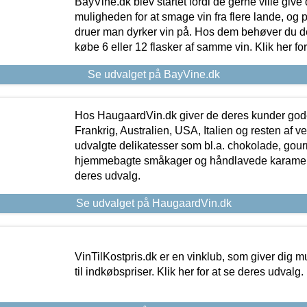
BayVine.dk blev startet fordi de gerne ville give
muligheden for at smage vin fra flere lande, og p
druer man dyrker vin på. Hos dem behøver du der
købe 6 eller 12 flasker af samme vin. Klik her fo
Se udvalget på BayVine.dk
Hos HaugaardVin.dk giver de deres kunder gode
Frankrig, Australien, USA, Italien og resten af v
udvalgte delikatesser som bl.a. chokolade, gourm
hjemmebagte småkager og håndlavede karameller
deres udvalg.
Se udvalget på HaugaardVin.dk
VinTilKostpris.dk er en vinklub, som giver dig m
til indkøbspriser. Klik her for at se deres udvalg.