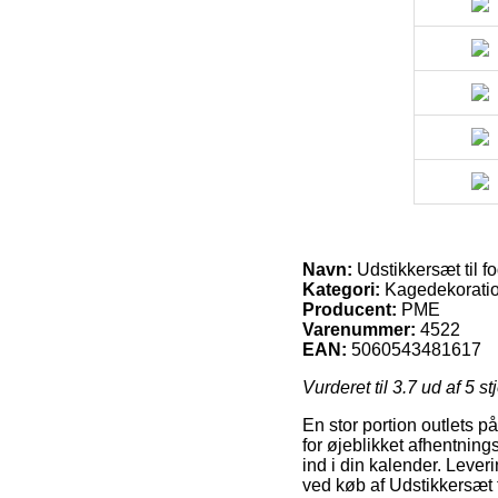
Navn:
Udstikkersæt til fo
Kategori:
Kagedekoration
Producent:
PME
Varenummer:
4522
EAN:
5060543481617
Vurderet til
3.7
ud af 5 st
En stor portion outlets på
for øjeblikket afhentning
ind i din kalender. Leve
ved køb af Udstikkersæt ti