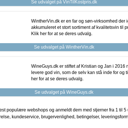
Se udvalget på VinTilKostpris.dk
WintherVin.dk er en far og søn-virksomhed der 
akkumuleret et stort sortiment af kvalitetsvin til pri
Klik her for at se deres udvalg.
Se udvalget på WintherVin.dk
WineGuys.dk er stiftet af Kristian og Jan i 2016
levere god vin, som de selv kan stå inde for og til
her for at se deres udvalg.
Se udvalget på WineGuys.dk
t populære webshops og anmeldt dem med stjerner fra 1 til 5 ud
rrelse, kundeservice, brugervenlighed, betingelser, leveringsfor