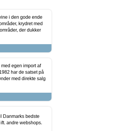
 vine i den gode ende
e områder, krydret med
 områder, der dukker
r med egen import af
i 1982 har de satset på
ønder med direkte salg
 til Danmarks bedste
 ift. andre webshops.