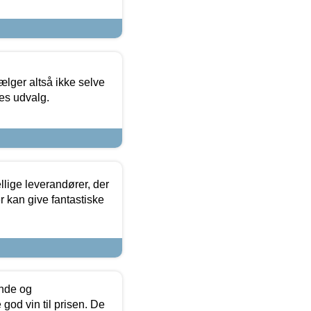
ælger altså ikke selve
res udvalg.
lige leverandører, der
r kan give fantastiske
unde og
od vin til prisen. De