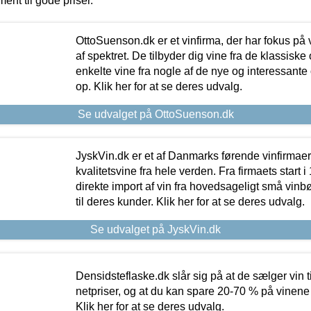
ment til gode priser.
OttoSuenson.dk er et vinfirma, der har fokus på
af spektret. De tilbyder dig vine fra de klassisk
enkelte vine fra nogle af de nye og interessante
op. Klik her for at se deres udvalg.
Se udvalget på OttoSuenson.dk
JyskVin.dk er et af Danmarks førende vinfirmae
kvalitetsvine fra hele verden. Fra firmaets start 
direkte import af vin fra hovedsageligt små vinb
til deres kunder. Klik her for at se deres udvalg.
Se udvalget på JyskVin.dk
Densidsteflaske.dk slår sig på at de sælger vin
netpriser, og at du kan spare 20-70 % på vinene
Klik her for at se deres udvalg.