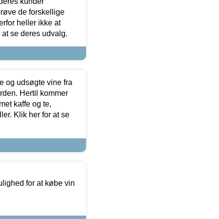
 deres kunder
røve de forskellige
for heller ikke at
r at se deres udvalg.
 og udsøgte vine fra
erden. Hertil kommer
et kaffe og te,
. Klik her for at se
ulighed for at købe vin