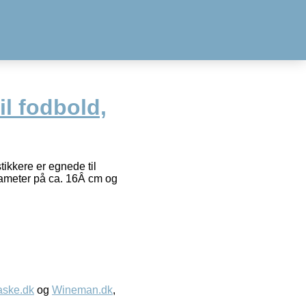
il fodbold,
ikkere er egnede til
iameter på ca. 16Â cm og
aske.dk
og
Wineman.dk
,