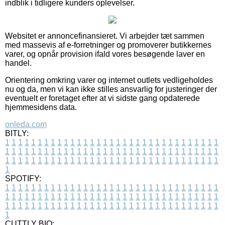
indblik i tidligere kunders oplevelser.
Websitet er annoncefinansieret. Vi arbejder tæt sammen
med massevis af e-forretninger og promoverer butikkernes
varer, og opnår provision ifald vores besøgende laver en
handel.
Orientering omkring varer og internet outlets vedligeholdes
nu og da, men vi kan ikke stilles ansvarlig for justeringer der
eventuelt er foretaget efter at vi sidste gang opdaterede
hjemmesidens data.
onleda.com
BITLY:
1
1
1
1
1
1
1
1
1
1
1
1
1
1
1
1
1
1
1
1
1
1
1
1
1
1
1
1
1
1
1
1
1
1
1
1
1
1
1
1
1
1
1
1
1
1
1
1
1
1
1
1
1
1
1
1
1
1
1
1
1
1
1
1
1
1
1
1
1
1
1
1
1
1
1
1
1
1
1
1
1
1
1
1
1
1
1
1
1
1
1
1
1
1
1
1
1
1
1
1
SPOTIFY:
1
1
1
1
1
1
1
1
1
1
1
1
1
1
1
1
1
1
1
1
1
1
1
1
1
1
1
1
1
1
1
1
1
1
1
1
1
1
1
1
1
1
1
1
1
1
1
1
1
1
1
1
1
1
1
1
1
1
1
1
1
1
1
1
1
1
1
1
1
1
1
1
1
1
1
1
1
1
1
1
1
1
1
1
1
1
1
1
1
1
1
1
1
1
1
1
1
1
1
1
CUTTLY BIO: