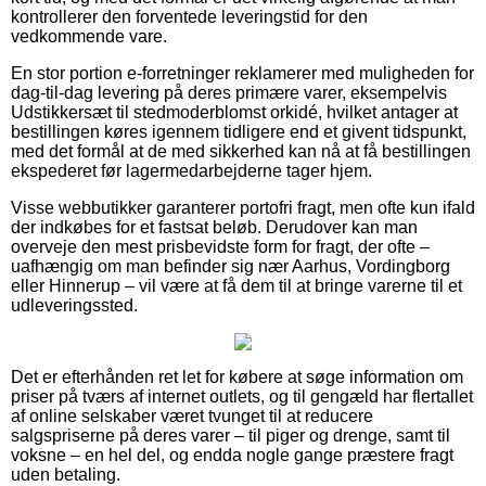
kontrollerer den forventede leveringstid for den
vedkommende vare.
En stor portion e-forretninger reklamerer med muligheden for
dag-til-dag levering på deres primære varer, eksempelvis
Udstikkersæt til stedmoderblomst orkidé, hvilket antager at
bestillingen køres igennem tidligere end et givent tidspunkt,
med det formål at de med sikkerhed kan nå at få bestillingen
ekspederet før lagermedarbejderne tager hjem.
Visse webbutikker garanterer portofri fragt, men ofte kun ifald
der indkøbes for et fastsat beløb. Derudover kan man
overveje den mest prisbevidste form for fragt, der ofte –
uafhængig om man befinder sig nær Aarhus, Vordingborg
eller Hinnerup – vil være at få dem til at bringe varerne til et
udleveringssted.
Det er efterhånden ret let for købere at søge information om
priser på tværs af internet outlets, og til gengæld har flertallet
af online selskaber været tvunget til at reducere
salgspriserne på deres varer – til piger og drenge, samt til
voksne – en hel del, og endda nogle gange præstere fragt
uden betaling.