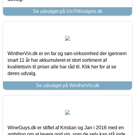
Se udvalget på VinTilKostpris.dk
WintherVin.dk er en far og søn-virksomhed der igennem
snart 11 år har akkumuleret et stort sortiment af
kvalitetsvin til priser alle har råd til. Klik her for at se
deres udvalg.
Se udvalget på WintherVin.dk
WineGuys.dk er stiftet af Kristian og Jan i 2016 med en
ambition om at levere god vin, som de selv kan stå inde