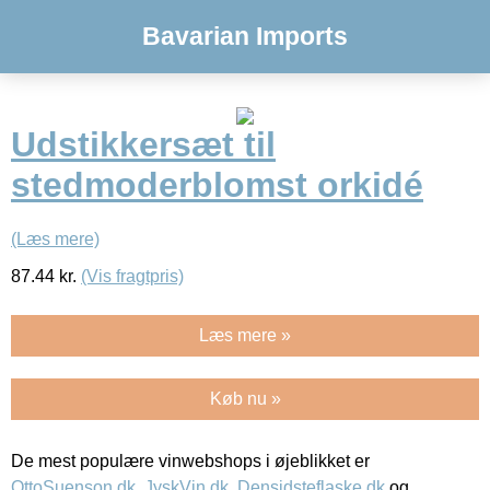
Bavarian Imports
Udstikkersæt til
stedmoderblomst orkidé
(Læs mere)
87.44
kr.
(Vis fragtpris)
Læs mere »
Køb nu »
De mest populære vinwebshops i øjeblikket er
OttoSuenson.dk
,
JyskVin.dk
,
Densidsteflaske.dk
og