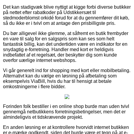
Det kan stadigvæk blive nyttigt at kigge forbi diverse butikker
på nettet efter rabatkoder på Udstikkersæt til
stedmoderblomst orkidé forud for at du gennemfører dit køb,
så du ikke er i tvivl om at antage den prisbilligste pris.
Du bør alligevel ikke glemme, at såfremt en butik frembyder
en vare til salg for en salgspris som kan ses som helt
fantastisk billig, kan det undertiden være en indikator for en
snydagtig e-forretning. Handler med kort er heldigvis
indbefattet af et regelsæt, der beskytter dig som kunde
overfor uærlige internet webshops.
Vi går generelt ind for shopping med kort eller mobilbetaling.
Alternativt kan du vælge en løsning på afbetaling som
eksempelvis ViaBill, hvis du har til hensigt at betale
omkostningerne i flere bidder.
Forinden folk bestiller i en online shop burde man uden tvivl
gennemgå netbutikkens forretningsbetingelser, men det er
almindeligvis et tidskrævende projekt.
En anden løsning er at kontrollere hvorvidt internet butikken
er e-mærke godkendt, siden det burde være et tegn på at e-