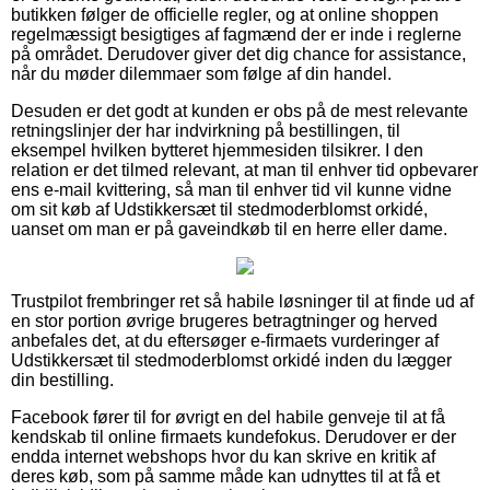
butikken følger de officielle regler, og at online shoppen
regelmæssigt besigtiges af fagmænd der er inde i reglerne
på området. Derudover giver det dig chance for assistance,
når du møder dilemmaer som følge af din handel.
Desuden er det godt at kunden er obs på de mest relevante
retningslinjer der har indvirkning på bestillingen, til
eksempel hvilken bytteret hjemmesiden tilsikrer. I den
relation er det tilmed relevant, at man til enhver tid opbevarer
ens e-mail kvittering, så man til enhver tid vil kunne vidne
om sit køb af Udstikkersæt til stedmoderblomst orkidé,
uanset om man er på gaveindkøb til en herre eller dame.
Trustpilot frembringer ret så habile løsninger til at finde ud af
en stor portion øvrige brugeres betragtninger og herved
anbefales det, at du eftersøger e-firmaets vurderinger af
Udstikkersæt til stedmoderblomst orkidé inden du lægger
din bestilling.
Facebook fører til for øvrigt en del habile genveje til at få
kendskab til online firmaets kundefokus. Derudover er der
endda internet webshops hvor du kan skrive en kritik af
deres køb, som på samme måde kan udnyttes til at få et