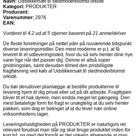
Navn:
Udstikkersæt til stedmoderblomst orkidé
Kategori:
PRODUKTER
Producent:
Varenummer:
2976
EAN:
Vurderet til
4.2
ud af 5 stjerner baseret på
21
anmeldelser
De fleste forretninger på nettet yder på nuværende tidspunkt
diverse leveringsmidler. Den mest moderne er p.t. at få
leveret til et udleveringssted, hvor du så selv henter dine nye
varer lige når det passer dig. Denne er altså super
gnidningsløs, samt desuden tilmed den prisbilligste
fragtløsning ved køb af Udstikkersæt til stedmoderblomst
orkidé.
Du bør derudover planlægge at bestille produkterne til
levering hjem til dig privat eller ud på dit arbejde. Fragttypen
bliver tit et hak dyrere, men endda meget let gængelig. Den
mest betalelige form for fragt er unægtelig at du selv henter
pakken, som dog er betinget af at du lever nær online
virksomhedens lager.
Leveringshastigheden på PRODUKTER er naturligvis ret
relevant forudsat man står og skal bruge produktet inden for
kort tid, og med det formål er det virkelig afgørende at man