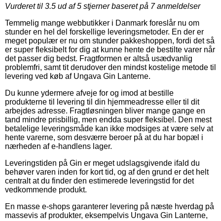
Vurderet til
3.5
ud af 5 stjerner baseret på
7
anmeldelser
Temmelig mange webbutikker i Danmark foreslår nu om
stunder en hel del forskellige leveringsmetoder. En der er
meget populær er nu om stunder pakkeshoppen, fordi det så
er super fleksibelt for dig at kunne hente de bestilte varer når
det passer dig bedst. Fragtformen er altså usædvanlig
problemfri, samt tit derudover den mindst kostelige metode til
levering ved køb af Ungava Gin Lanterne.
Du kunne ydermere afveje for og imod at bestille
produkterne til levering til din hjemmeadresse eller til dit
arbejdes adresse. Fragtløsningen bliver mange gange en
tand mindre prisbillig, men endda super fleksibel. Den mest
betalelige leveringsmåde kan ikke modsiges at være selv at
hente varerne, som desværre beroer på at du har bopæl i
nærheden af e-handlens lager.
Leveringstiden på Gin er meget udslagsgivende ifald du
behøver varen inden for kort tid, og af den grund er det helt
centralt at du finder den estimerede leveringstid for det
vedkommende produkt.
En masse e-shops garanterer levering på næste hverdag på
massevis af produkter, eksempelvis Ungava Gin Lanterne,