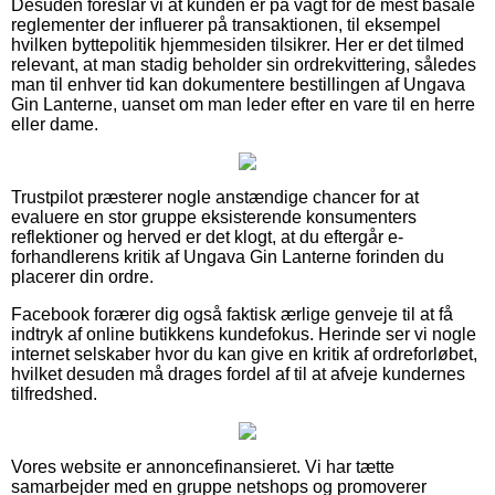
Desuden foreslår vi at kunden er på vagt for de mest basale
reglementer der influerer på transaktionen, til eksempel
hvilken byttepolitik hjemmesiden tilsikrer. Her er det tilmed
relevant, at man stadig beholder sin ordrekvittering, således
man til enhver tid kan dokumentere bestillingen af Ungava
Gin Lanterne, uanset om man leder efter en vare til en herre
eller dame.
Trustpilot præsterer nogle anstændige chancer for at
evaluere en stor gruppe eksisterende konsumenters
reflektioner og herved er det klogt, at du eftergår e-
forhandlerens kritik af Ungava Gin Lanterne forinden du
placerer din ordre.
Facebook forærer dig også faktisk ærlige genveje til at få
indtryk af online butikkens kundefokus. Herinde ser vi nogle
internet selskaber hvor du kan give en kritik af ordreforløbet,
hvilket desuden må drages fordel af til at afveje kundernes
tilfredshed.
Vores website er annoncefinansieret. Vi har tætte
samarbejder med en gruppe netshops og promoverer