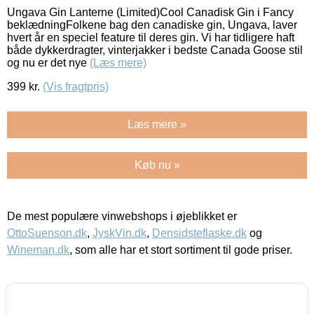
Ungava Gin Lanterne (Limited)Cool Canadisk Gin i Fancy
beklædningFolkene bag den canadiske gin, Ungava, laver
hvert år en speciel feature til deres gin. Vi har tidligere haft
både dykkerdragter, vinterjakker i bedste Canada Goose stil
og nu er det nye
(Læs mere)
399
kr.
(Vis fragtpris)
Læs mere »
Køb nu »
De mest populære vinwebshops i øjeblikket er
OttoSuenson.dk
,
JyskVin.dk
,
Densidsteflaske.dk
og
Wineman.dk
, som alle har et stort sortiment til gode priser.