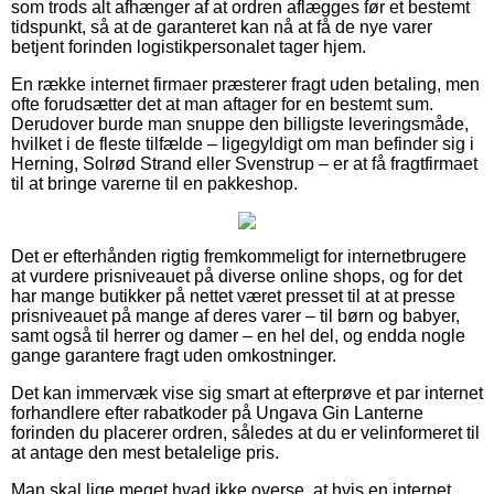
som trods alt afhænger af at ordren aflægges før et bestemt
tidspunkt, så at de garanteret kan nå at få de nye varer
betjent forinden logistikpersonalet tager hjem.
En række internet firmaer præsterer fragt uden betaling, men
ofte forudsætter det at man aftager for en bestemt sum.
Derudover burde man snuppe den billigste leveringsmåde,
hvilket i de fleste tilfælde – ligegyldigt om man befinder sig i
Herning, Solrød Strand eller Svenstrup – er at få fragtfirmaet
til at bringe varerne til en pakkeshop.
Det er efterhånden rigtig fremkommeligt for internetbrugere
at vurdere prisniveauet på diverse online shops, og for det
har mange butikker på nettet været presset til at at presse
prisniveauet på mange af deres varer – til børn og babyer,
samt også til herrer og damer – en hel del, og endda nogle
gange garantere fragt uden omkostninger.
Det kan immervæk vise sig smart at efterprøve et par internet
forhandlere efter rabatkoder på Ungava Gin Lanterne
forinden du placerer ordren, således at du er velinformeret til
at antage den mest betalelige pris.
Man skal lige meget hvad ikke overse, at hvis en internet