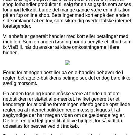
shop forhandler produkter til salg for en salgspris som anses
for uhørt letkøbt, burde det mange gange være en indikation
på en fup online shop. Betalinger med kort er på den anden
side omfavnet af en lov, som sikrer dig overfor falske internet
foretagender.
Vi anbefaler generelt handler med kort eller betalinger med
mobilen. Som en anden løsning bør du benytte et tilbud som
fx ViaBill, når du ønsker at klare omkostningerne i flere
bidder.
Forud for at nogen bestiller på en e-handler behøver de i
reglen betragte e-butikkens betingelser, det er dog bare ikke
særlig morsomt.
En anden løsning kunne måske være at finde ud af om
netbutikken er støttet af e-mærket, hvilket generelt er et
kendetegn for at online forretningen efterfølger de opstillede
regler, og at internet butikken regelmæssigt kigges til af
sagkyndige der har megen viden om de gældende regler.
Dette er en god lejlighed til at blive hjulpet, for så vidt du
udsættes for besvær ved dit indkøb.