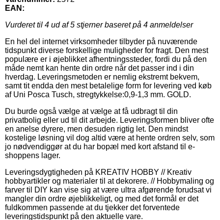
EAN:
Vurderet til
4
ud af 5 stjerner baseret på
4
anmeldelser
En hel del internet virksomheder tilbyder på nuværende
tidspunkt diverse forskellige muligheder for fragt. Den mest
populære er i øjeblikket afhentningssteder, fordi du på den
måde nemt kan hente din ordre når det passer ind i din
hverdag. Leveringsmetoden er nemlig ekstremt bekvem,
samt tit endda den mest betalelige form for levering ved køb
af Uni Posca Tusch, stregtykkelse:0,9-1,3 mm. GOLD.
Du burde også vælge at vælge at få udbragt til din
privatbolig eller ud til dit arbejde. Leveringsformen bliver ofte
en anelse dyrere, men desuden rigtig let. Den mindst
kostelige løsning vil dog altid være at hente ordren selv, som
jo nødvendiggør at du har bopæl med kort afstand til e-
shoppens lager.
Leveringsdygtigheden på KREATIV HOBBY // Kreativ
hobbyartikler og materialer til at dekorere. // Hobbymaling og
farver til DIY kan vise sig at være ultra afgørende forudsat vi
mangler din ordre øjeblikkeligt, og med det formål er det
fuldkommen passende at du tjekker det forventede
leveringstidspunkt på den aktuelle vare.