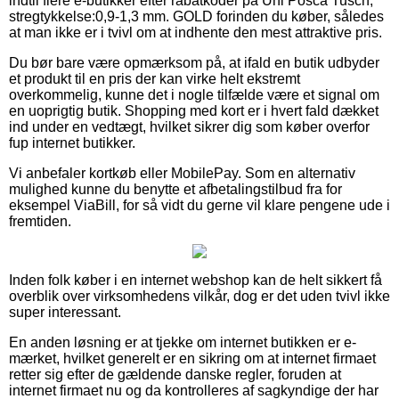
indtil flere e-butikker efter rabatkoder på Uni Posca Tusch,
stregtykkelse:0,9-1,3 mm. GOLD forinden du køber, således
at man ikke er i tvivl om at indhente den mest attraktive pris.
Du bør bare være opmærksom på, at ifald en butik udbyder
et produkt til en pris der kan virke helt ekstremt
overkommelig, kunne det i nogle tilfælde være et signal om
en uoprigtig butik. Shopping med kort er i hvert fald dækket
ind under en vedtægt, hvilket sikrer dig som køber overfor
fup internet butikker.
Vi anbefaler kortkøb eller MobilePay. Som en alternativ
mulighed kunne du benytte et afbetalingstilbud fra for
eksempel ViaBill, for så vidt du gerne vil klare pengene ude i
fremtiden.
Inden folk køber i en internet webshop kan de helt sikkert få
overblik over virksomhedens vilkår, dog er det uden tvivl ikke
super interessant.
En anden løsning er at tjekke om internet butikken er e-
mærket, hvilket generelt er en sikring om at internet firmaet
retter sig efter de gældende danske regler, foruden at
internet firmaet nu og da kontrolleres af sagkyndige der har