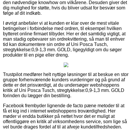
den nødvendige knowhow om vilkårene. Desuden giver det
dig mulighed for støtte, hvis du bliver udsat for besvær som
følge af dit indkøb.
I øvrigt anbefaler vi at kunden er klar over de mest vitale
betingelser i forbindelse med ordren, til eksempel hvilken
bytteret online firmaet tilbyder. Her er det samtidig vigtigt, at
man stadig opbevarer sin ordrekvittering, så man til enhver
tid kan dokumentere sin ordre af Uni Posca Tusch,
stregtykkelse:0,9-1,3 mm. GOLD, ligegyldigt om du søger
produkter til en pige eller dreng.
Trustpilot medfører helt nyttige løsninger til at beskue en stor
gruppe forhenværende kunders vurderinger og på grund af
dette er det prisværdigt, at du undersøger webshoppens
kritik af Uni Posca Tusch, stregtykkelse:0,9-1,3 mm. GOLD
forinden du lægger din bestilling.
Facebook frembyder lignende de facto pæne metoder til at
få et kig ind i internet webshoppens troværdighed. Her
møder vi endda butikker på nettet hvor det er muligt at
offentliggøre en kritik af virksomhedens service, som lige så
vel burde drages fordel af til at afveje kundetilfredsheden.