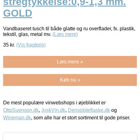
stregtykkelse:0,9-1,3 mm.
GOLD
Vandbaseret tusch til både glatte og ru overflader, fx. plastik,
tekstil, glas, metal mv.
(Læs mere)
35
kr.
(Vis fragtpris)
Læs mere »
Køb nu »
De mest populære vinwebshops i øjeblikket er
OttoSuenson.dk
,
JyskVin.dk
,
Densidsteflaske.dk
og
Wineman.dk
, som alle har et stort sortiment til gode priser.