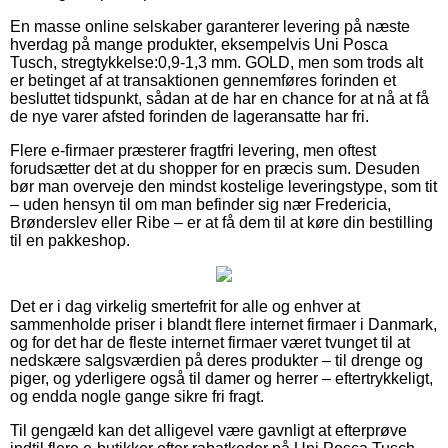
En masse online selskaber garanterer levering på næste
hverdag på mange produkter, eksempelvis Uni Posca
Tusch, stregtykkelse:0,9-1,3 mm. GOLD, men som trods alt
er betinget af at transaktionen gennemføres forinden et
besluttet tidspunkt, sådan at de har en chance for at nå at få
de nye varer afsted forinden de lageransatte har fri.
Flere e-firmaer præsterer fragtfri levering, men oftest
forudsætter det at du shopper for en præcis sum. Desuden
bør man overveje den mindst kostelige leveringstype, som tit
– uden hensyn til om man befinder sig nær Fredericia,
Brønderslev eller Ribe – er at få dem til at køre din bestilling
til en pakkeshop.
Det er i dag virkelig smertefrit for alle og enhver at
sammenholde priser i blandt flere internet firmaer i Danmark,
og for det har de fleste internet firmaer været tvunget til at
nedskære salgsværdien på deres produkter – til drenge og
piger, og yderligere også til damer og herrer – eftertrykkeligt,
og endda nogle gange sikre fri fragt.
Til gengæld kan det alligevel være gavnligt at efterprøve