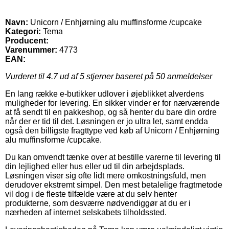
Navn:
Unicorn / Enhjørning alu muffinsforme /cupcake
Kategori:
Tema
Producent:
Varenummer:
4773
EAN:
Vurderet til
4.7
ud af 5 stjerner baseret på
50
anmeldelser
En lang række e-butikker udlover i øjeblikket alverdens
muligheder for levering. En sikker vinder er for nærværende
at få sendt til en pakkeshop, og så henter du bare din ordre
når der er tid til det. Løsningen er jo ultra let, samt endda
også den billigste fragttype ved køb af Unicorn / Enhjørning
alu muffinsforme /cupcake.
Du kan omvendt tænke over at bestille varerne til levering til
din lejlighed eller hus eller ud til din arbejdsplads.
Løsningen viser sig ofte lidt mere omkostningsfuld, men
derudover ekstremt simpel. Den mest betalelige fragtmetode
vil dog i de fleste tilfælde være at du selv henter
produkterne, som desværre nødvendiggør at du er i
nærheden af internet selskabets tilholdssted.