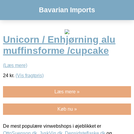
Bavarian Imports
Unicorn / Enhjørning alu
muffinsforme /cupcake
(Læs mere)
24
kr.
(Vis fragtpris)
Læs mere »
Køb nu »
De mest populære vinwebshops i øjeblikket er
OttoSuenson.dk
,
JyskVin.dk
,
Densidsteflaske.dk
og