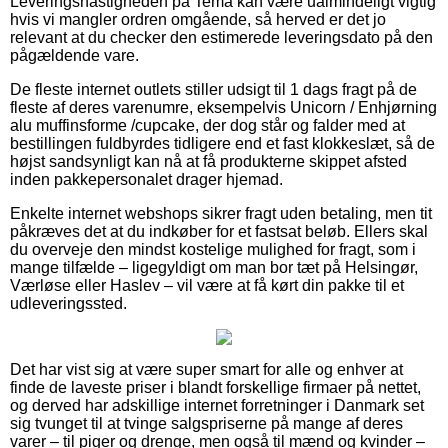
Leveringshastigheden på Tema kan være ualmindeligt vigtig
hvis vi mangler ordren omgående, så herved er det jo
relevant at du checker den estimerede leveringsdato på den
pågældende vare.
De fleste internet outlets stiller udsigt til 1 dags fragt på de
fleste af deres varenumre, eksempelvis Unicorn / Enhjørning
alu muffinsforme /cupcake, der dog står og falder med at
bestillingen fuldbyrdes tidligere end et fast klokkeslæt, så de
højst sandsynligt kan nå at få produkterne skippet afsted
inden pakkepersonalet drager hjemad.
Enkelte internet webshops sikrer fragt uden betaling, men tit
påkræves det at du indkøber for et fastsat beløb. Ellers skal
du overveje den mindst kostelige mulighed for fragt, som i
mange tilfælde – ligegyldigt om man bor tæt på Helsingør,
Værløse eller Haslev – vil være at få kørt din pakke til et
udleveringssted.
Det har vist sig at være super smart for alle og enhver at
finde de laveste priser i blandt forskellige firmaer på nettet,
og derved har adskillige internet forretninger i Danmark set
sig tvunget til at tvinge salgspriserne på mange af deres
varer – til piger og drenge, men også til mænd og kvinder –