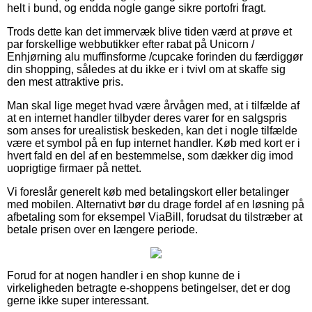
helt i bund, og endda nogle gange sikre portofri fragt.
Trods dette kan det immervæk blive tiden værd at prøve et
par forskellige webbutikker efter rabat på Unicorn /
Enhjørning alu muffinsforme /cupcake forinden du færdiggør
din shopping, således at du ikke er i tvivl om at skaffe sig
den mest attraktive pris.
Man skal lige meget hvad være årvågen med, at i tilfælde af
at en internet handler tilbyder deres varer for en salgspris
som anses for urealistisk beskeden, kan det i nogle tilfælde
være et symbol på en fup internet handler. Køb med kort er i
hvert fald en del af en bestemmelse, som dækker dig imod
uoprigtige firmaer på nettet.
Vi foreslår generelt køb med betalingskort eller betalinger
med mobilen. Alternativt bør du drage fordel af en løsning på
afbetaling som for eksempel ViaBill, forudsat du tilstræber at
betale prisen over en længere periode.
Forud for at nogen handler i en shop kunne de i
virkeligheden betragte e-shoppens betingelser, det er dog
gerne ikke super interessant.