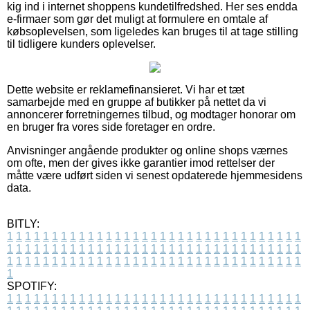
kig ind i internet shoppens kundetilfredshed. Her ses endda
e-firmaer som gør det muligt at formulere en omtale af
købsoplevelsen, som ligeledes kan bruges til at tage stilling
til tidligere kunders oplevelser.
Dette website er reklamefinansieret. Vi har et tæt
samarbejde med en gruppe af butikker på nettet da vi
annoncerer forretningernes tilbud, og modtager honorar om
en bruger fra vores side foretager en ordre.
Anvisninger angående produkter og online shops værnes
om ofte, men der gives ikke garantier imod rettelser der
måtte være udført siden vi senest opdaterede hjemmesidens
data.
BITLY:
1
1
1
1
1
1
1
1
1
1
1
1
1
1
1
1
1
1
1
1
1
1
1
1
1
1
1
1
1
1
1
1
1
1
1
1
1
1
1
1
1
1
1
1
1
1
1
1
1
1
1
1
1
1
1
1
1
1
1
1
1
1
1
1
1
1
1
1
1
1
1
1
1
1
1
1
1
1
1
1
1
1
1
1
1
1
1
1
1
1
1
1
1
1
1
1
1
1
1
1
SPOTIFY:
1
1
1
1
1
1
1
1
1
1
1
1
1
1
1
1
1
1
1
1
1
1
1
1
1
1
1
1
1
1
1
1
1