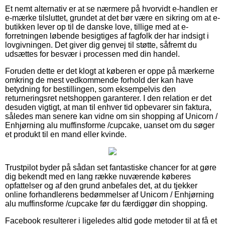
Et nemt alternativ er at se nærmere på hvorvidt e-handlen er
e-mærke tilsluttet, grundet at det bør være en sikring om at e-
butikken lever op til de danske love, tillige med at e-
forretningen løbende besigtiges af fagfolk der har indsigt i
lovgivningen. Det giver dig genvej til støtte, såfremt du
udsættes for besvær i processen med din handel.
Foruden dette er det klogt at køberen er oppe på mærkerne
omkring de mest vedkommende forhold der kan have
betydning for bestillingen, som eksempelvis den
returneringsret netshoppen garanterer. I den relation er det
desuden vigtigt, at man til enhver tid opbevarer sin faktura,
således man senere kan vidne om sin shopping af Unicorn /
Enhjørning alu muffinsforme /cupcake, uanset om du søger
et produkt til en mand eller kvinde.
Trustpilot byder på sådan set fantastiske chancer for at gøre
dig bekendt med en lang række nuværende køberes
opfattelser og af den grund anbefales det, at du tjekker
online forhandlerens bedømmelser af Unicorn / Enhjørning
alu muffinsforme /cupcake før du færdiggør din shopping.
Facebook resulterer i ligeledes altid gode metoder til at få et