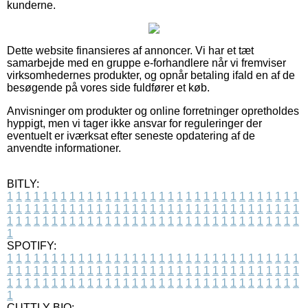
kunderne.
Dette website finansieres af annoncer. Vi har et tæt
samarbejde med en gruppe e-forhandlere når vi fremviser
virksomhedernes produkter, og opnår betaling ifald en af de
besøgende på vores side fuldfører et køb.
Anvisninger om produkter og online forretninger opretholdes
hyppigt, men vi tager ikke ansvar for reguleringer der
eventuelt er iværksat efter seneste opdatering af de
anvendte informationer.
BITLY:
1
1
1
1
1
1
1
1
1
1
1
1
1
1
1
1
1
1
1
1
1
1
1
1
1
1
1
1
1
1
1
1
1
1
1
1
1
1
1
1
1
1
1
1
1
1
1
1
1
1
1
1
1
1
1
1
1
1
1
1
1
1
1
1
1
1
1
1
1
1
1
1
1
1
1
1
1
1
1
1
1
1
1
1
1
1
1
1
1
1
1
1
1
1
1
1
1
1
1
1
SPOTIFY:
1
1
1
1
1
1
1
1
1
1
1
1
1
1
1
1
1
1
1
1
1
1
1
1
1
1
1
1
1
1
1
1
1
1
1
1
1
1
1
1
1
1
1
1
1
1
1
1
1
1
1
1
1
1
1
1
1
1
1
1
1
1
1
1
1
1
1
1
1
1
1
1
1
1
1
1
1
1
1
1
1
1
1
1
1
1
1
1
1
1
1
1
1
1
1
1
1
1
1
1
CUTTLY BIO: