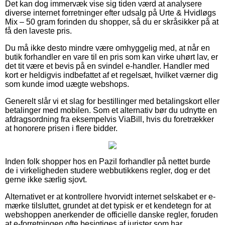
Det kan dog immervæk vise sig tiden værd at analysere
diverse internet forretninger efter udsalg på Urte & Hvidløgs
Mix – 50 gram forinden du shopper, så du er skråsikker på at
få den laveste pris.
Du må ikke desto mindre være omhyggelig med, at når en
butik forhandler en vare til en pris som kan virke uhørt lav, er
det tit være et bevis på en svindel e-handler. Handler med
kort er heldigvis indbefattet af et regelsæt, hvilket værner dig
som kunde imod uægte webshops.
Generelt slår vi et slag for bestillinger med betalingskort eller
betalinger med mobilen. Som et alternativ bør du udnytte en
afdragsordning fra eksempelvis ViaBill, hvis du foretrækker
at honorere prisen i flere bidder.
Inden folk shopper hos en Pazil forhandler på nettet burde
de i virkeligheden studere webbutikkens regler, dog er det
gerne ikke særlig sjovt.
Alternativet er at kontrollere hvorvidt internet selskabet er e-
mærke tilsluttet, grundet at det typisk er et kendetegn for at
webshoppen anerkender de officielle danske regler, foruden
at e-forretningen ofte besigtiges af jurister som har