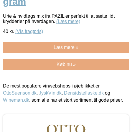
gram
Urte & hvidløgs mix fra PAZIL er perfekt til at sætte lidt
krydderier på hverdagen.
(Læs mere)
40
kr.
(Vis fragtpris)
Læs mere »
Køb nu »
De mest populære vinwebshops i øjeblikket er
OttoSuenson.dk
,
JyskVin.dk
,
Densidsteflaske.dk
og
Wineman.dk
, som alle har et stort sortiment til gode priser.