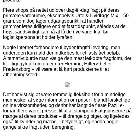
Flere shops på nettet udlover dag-til-dag fragt på deres
primære varenumre, eksempelvis Urte & Hvidløgs Mix – 50
gram, som dog tager udgangspunkt i at handlen
gemmenføres tidligere end et fast tidspunkt, således at de
højst sandsynligt kan nå at få de nye varer klar før
logistikpersonalet holder fyraften.
Nogle internet forhandlere tilbyder fragtfri levering, men
undertiden kun ifald der indkøbes for et fastslået beløb.
Alternativt burde man vælge den mest letkøbte fragtform, der
tit – ligegyldigt om du er nær Herning, Hillerød eller
Fredensborg – vil være at få kørt produkterne til et
afhentningssted.
Det har vist sig at være temmelig fleksibelt for almindelige
mennesker at søge information om priser i blandt forskellige
online virksomheder, og derfor har langt de fleste Pazil e-
forhandlere været presset til at at stampe udsalgspriserne på
mange af deres produkter – til drenge og piger, og ligeledes
også til kvinder og mænd – betydeligt, og endda nogle
gange sikre fragt uden beregning.