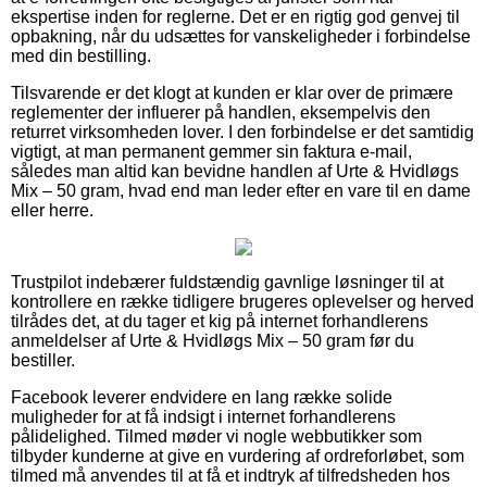
ekspertise inden for reglerne. Det er en rigtig god genvej til
opbakning, når du udsættes for vanskeligheder i forbindelse
med din bestilling.
Tilsvarende er det klogt at kunden er klar over de primære
reglementer der influerer på handlen, eksempelvis den
returret virksomheden lover. I den forbindelse er det samtidig
vigtigt, at man permanent gemmer sin faktura e-mail,
således man altid kan bevidne handlen af Urte & Hvidløgs
Mix – 50 gram, hvad end man leder efter en vare til en dame
eller herre.
Trustpilot indebærer fuldstændig gavnlige løsninger til at
kontrollere en række tidligere brugeres oplevelser og herved
tilrådes det, at du tager et kig på internet forhandlerens
anmeldelser af Urte & Hvidløgs Mix – 50 gram før du
bestiller.
Facebook leverer endvidere en lang række solide
muligheder for at få indsigt i internet forhandlerens
pålidelighed. Tilmed møder vi nogle webbutikker som
tilbyder kunderne at give en vurdering af ordreforløbet, som
tilmed må anvendes til at få et indtryk af tilfredsheden hos