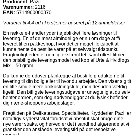
Producent:
Pazil
Varenummer:
2116
EAN:
5714960000370
Vurderet til
4.4
ud af 5 stjerner baseret på
12
anmeldelser
En række e-handler yder i øjeblikket flere løsninger til
levering. En af de mest almindelige er nu om dage at få
leveret til en pakkeshop, hvor det er meget fleksibelt at
kunne hente de bestilte varer på et selvvalgt tidspunkt.
Fragtmuligheden er nemlig ekstremt let, samt oftest tilmed
den prisbilligste leveringsmodel ved køb af Urte & Hvidløgs
Mix – 50 gram.
Du kunne derudover planlægge at bestille produkterne til
levering til din bolig eller til hvor du arbejder. Den viser sig tit
en lille smule mere omkostningsfuld, men desuden vældig
ligetil. Den billigste leveringsudgave er unægtelig at du selv
henter ordren, som dog nødvendiggør at du fysisk befinder
dig nær e-shoppens arbejdslager.
Fragttiden på Delikatesser, Specialiteter, Krydderier, Pazil er
naturligvis yderst vital forudsat vi absolut skal bruge dine
nye varer straks, og herved er det i sandhed afgørende at vi
gransker den anslåede leveringstid på det respektive
produkt.