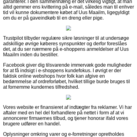
garanterer. I den sammenhæng er det virkelig vigtigt, at man
altid gemmer ens kvittering på e-mail, således man til enhver
tid vil kunne dokumentere købet af Uus Maailm, ligegyldigt
om du er på gaveindkøb til en dreng eller pige.
Trustpilot tilbyder regulære sikre løsninger til at undersøge
adskillige øvrige køberes synspunkter og derfor foreslåes
det, at du ser nærmere på e-shoppens anmeldelser af Uus
Maailm inden du bestiller.
Facebook giver dig tilsvarende immervæk gode muligheder
for at få indsigt i e-shoppens kundefokus. I øvrigt er der
faktisk online webshops hvor folk kan afgive en
bedømmelse af ordreforløbet, hvilket tillige burde bruges til
at fornemme kundernes tilfredshed.
Vores website er finansieret af indtægter fra reklamer. Vi har
aftaler med en hel del forhandlere på nettet i form af at vi
annoncerer firmaernes tilbud, og tjener honorar ifald vores
brugere udfører en handel.
Oplysninger omkring varer og e-forretninger opretholdes