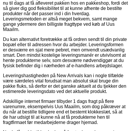
nu til dags at få afleveret pakken hos en pakkeshop, fordi det
så giver dig god fleksibilitet til at kunne afhente de bestilte
produkter når det passer ind i din hverdag.
Leveringsmetoden er altså meget bekvem, samt mange
gange ydermere den billigste fragttype ved køb af Uus
Maailm.
Du kan alternativt foretrække at få ordren sendt til din private
bopæl eller til adressen hvor du arbejder. Leveringsformen
er desværre en sjat mere pebret, men omvendt usædvanlig
smart. Den mindst kostelige leveringsmanér er utvivlsomt at
hente produkterne selv, som desværre nødvendiggør at du
fysisk befinder dig i nærheden af e-handlens arbejdslager.
Leveringshastigheden på New Arrivals kan i nogle tilfælde
være særdeles vital forudsat man absolut skal bruge din
pakke fluks, så derfor er det ganske aktuelt at du tjekker den
estimerede leveringsdato ved det aktuelle produkt.
Adskillige internet firmaer tilbyder 1 dags fragt på flere
varenumre, eksempelvis Uus Maailm, som dog påkræver at
du når at bestille tidligere end et bestemt klokkeslæt, så at
de har udsigt til at kunne nå at få produkterne hen til
fragtfirmaet før medarbejderne drager hjemad.