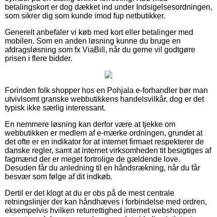
betalingskort er dog dækket ind under Indsigelsesordningen,
som sikrer dig som kunde imod fup netbutikker.
Generelt anbefaler vi køb med kort eller betalinger med
mobilen. Som en anden løsning kunne du bruge en
afdragsløsning som fx ViaBill, når du gerne vil godtgøre
prisen i flere bidder.
Forinden folk shopper hos en Pohjala e-forhandler bør man
utvivlsomt granske webbutikkens handelsvilkår, dog er det
typisk ikke særlig interessant.
En nemmere løsning kan derfor være at tjekke om
webbutikken er medlem af e-mærke ordningen, grundet at
det ofte er en indikator for at internet firmaet respekterer de
danske regler, samt at internet virksomheden tit besigtiges af
fagmænd der er meget fortrolige de gældende love.
Desuden får du anledning til en håndsrækning, når du får
besvær som følge af dit indkøb.
Dertil er det klogt at du er obs på de mest centrale
retningslinjer der kan håndhæves i forbindelse med ordren,
eksempelvis hvilken returrettighed internet webshoppen