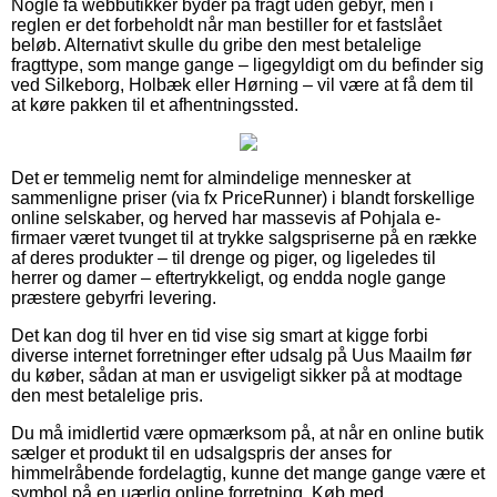
Nogle få webbutikker byder på fragt uden gebyr, men i
reglen er det forbeholdt når man bestiller for et fastslået
beløb. Alternativt skulle du gribe den mest betalelige
fragttype, som mange gange – ligegyldigt om du befinder sig
ved Silkeborg, Holbæk eller Hørning – vil være at få dem til
at køre pakken til et afhentningssted.
Det er temmelig nemt for almindelige mennesker at
sammenligne priser (via fx PriceRunner) i blandt forskellige
online selskaber, og herved har massevis af Pohjala e-
firmaer været tvunget til at trykke salgspriserne på en række
af deres produkter – til drenge og piger, og ligeledes til
herrer og damer – eftertrykkeligt, og endda nogle gange
præstere gebyrfri levering.
Det kan dog til hver en tid vise sig smart at kigge forbi
diverse internet forretninger efter udsalg på Uus Maailm før
du køber, sådan at man er usvigeligt sikker på at modtage
den mest betalelige pris.
Du må imidlertid være opmærksom på, at når en online butik
sælger et produkt til en udsalgspris der anses for
himmelråbende fordelagtig, kunne det mange gange være et
symbol på en uærlig online forretning. Køb med