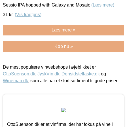
Sessio IPA hopped with Galaxy and Mosaic
(Læs mere)
31
kr.
(Vis fragtpris)
Læs mere »
Køb nu »
De mest populære vinwebshops i øjeblikket er
OttoSuenson.dk
,
JyskVin.dk
,
Densidsteflaske.dk
og
Wineman.dk
, som alle har et stort sortiment til gode priser.
OttoSuenson.dk er et vinfirma, der har fokus på vine i