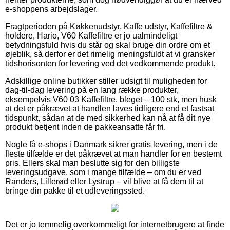
e-shoppens arbejdslager.
Fragtperioden på Køkkenudstyr, Kaffe udstyr, Kaffefiltre &
holdere, Hario, V60 Kaffefiltre er jo ualmindeligt
betydningsfuld hvis du står og skal bruge din ordre om et
øjeblik, så derfor er det rimelig meningsfuldt at vi gransker
tidshorisonten for levering ved det vedkommende produkt.
Adskillige online butikker stiller udsigt til muligheden for
dag-til-dag levering på en lang række produkter,
eksempelvis V60 03 Kaffefiltre, bleget – 100 stk, men husk
at det er påkrævet at handlen laves tidligere end et fastsat
tidspunkt, sådan at de med sikkerhed kan nå at få dit nye
produkt betjent inden de pakkeansatte får fri.
Nogle få e-shops i Danmark sikrer gratis levering, men i de
fleste tilfælde er det påkrævet at man handler for en bestemt
pris. Ellers skal man beslutte sig for den billigste
leveringsudgave, som i mange tilfælde – om du er ved
Randers, Lillerød eller Lystrup – vil blive at få dem til at
bringe din pakke til et udleveringssted.
Det er jo temmelig overkommeligt for internetbrugere at finde