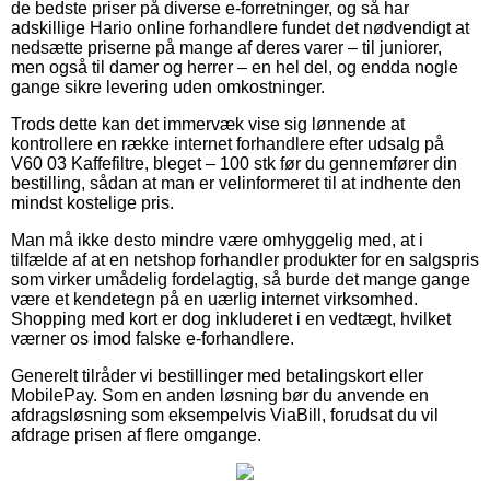
de bedste priser på diverse e-forretninger, og så har
adskillige Hario online forhandlere fundet det nødvendigt at
nedsætte priserne på mange af deres varer – til juniorer,
men også til damer og herrer – en hel del, og endda nogle
gange sikre levering uden omkostninger.
Trods dette kan det immervæk vise sig lønnende at
kontrollere en række internet forhandlere efter udsalg på
V60 03 Kaffefiltre, bleget – 100 stk før du gennemfører din
bestilling, sådan at man er velinformeret til at indhente den
mindst kostelige pris.
Man må ikke desto mindre være omhyggelig med, at i
tilfælde af at en netshop forhandler produkter for en salgspris
som virker umådelig fordelagtig, så burde det mange gange
være et kendetegn på en uærlig internet virksomhed.
Shopping med kort er dog inkluderet i en vedtægt, hvilket
værner os imod falske e-forhandlere.
Generelt tilråder vi bestillinger med betalingskort eller
MobilePay. Som en anden løsning bør du anvende en
afdragsløsning som eksempelvis ViaBill, forudsat du vil
afdrage prisen af flere omgange.