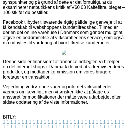
synspunkter og på grund af dette er det fornuftigt, at du
eksaminerer netbutikkens kritik af V60 03 Kaffefiltre, bleget –
100 stk før du bestiller.
Facebook tilbyder tilsvarende rigtig pålidelige genveje til at
få kendskab til webshoppens kundetilfredshed. Tilmed er
der en del online varehuse i Danmark som gør det muligt at
afgive en bedømmelse af virksomhedens service, som også
må udnyttes til vurdering af hvor tilfredse kunderne er.
Denne side er finansieret af annonceindtægter. Vi hjælper
en del internet shops i Danmark derved at vi fremviser deres
produkter, og modtager kommission om vores brugere
foretager en transaktion.
Vejledning vedrørende varer og internet virksomheder
værnes om jævnligt, men vi ønsker ikke at påtage os
ansvaret for modifikationer der måtte være udarbejdet efter
sidste opdatering af de viste informationer.
BITLY:
1
1
1
1
1
1
1
1
1
1
1
1
1
1
1
1
1
1
1
1
1
1
1
1
1
1
1
1
1
1
1
1
1
1
1
1
1
1
1
1
1
1
1
1
1
1
1
1
1
1
1
1
1
1
1
1
1
1
1
1
1
1
1
1
1
1