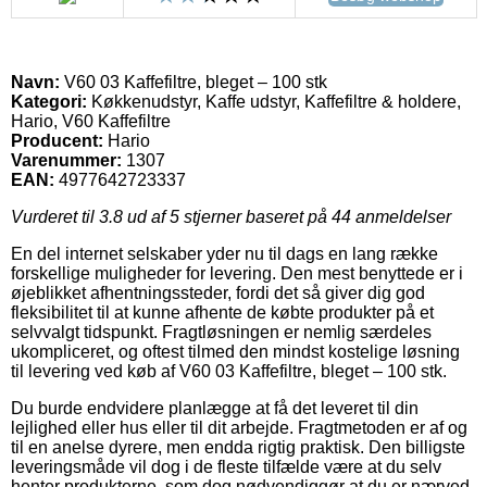
Navn:
V60 03 Kaffefiltre, bleget – 100 stk
Kategori:
Køkkenudstyr, Kaffe udstyr, Kaffefiltre & holdere,
Hario, V60 Kaffefiltre
Producent:
Hario
Varenummer:
1307
EAN:
4977642723337
Vurderet til
3.8
ud af 5 stjerner baseret på
44
anmeldelser
En del internet selskaber yder nu til dags en lang række
forskellige muligheder for levering. Den mest benyttede er i
øjeblikket afhentningssteder, fordi det så giver dig god
fleksibilitet til at kunne afhente de købte produkter på et
selvvalgt tidspunkt. Fragtløsningen er nemlig særdeles
ukompliceret, og oftest tilmed den mindst kostelige løsning
til levering ved køb af V60 03 Kaffefiltre, bleget – 100 stk.
Du burde endvidere planlægge at få det leveret til din
lejlighed eller hus eller til dit arbejde. Fragtmetoden er af og
til en anelse dyrere, men endda rigtig praktisk. Den billigste
leveringsmåde vil dog i de fleste tilfælde være at du selv
henter produkterne, som dog nødvendiggør at du er nærved