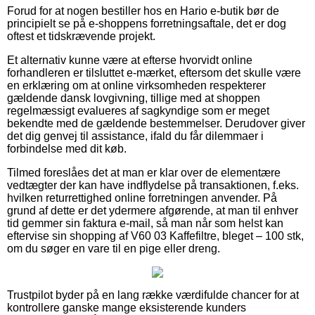
Forud for at nogen bestiller hos en Hario e-butik bør de
principielt se på e-shoppens forretningsaftale, det er dog
oftest et tidskrævende projekt.
Et alternativ kunne være at efterse hvorvidt online
forhandleren er tilsluttet e-mærket, eftersom det skulle være
en erklæring om at online virksomheden respekterer
gældende dansk lovgivning, tillige med at shoppen
regelmæssigt evalueres af sagkyndige som er meget
bekendte med de gældende bestemmelser. Derudover giver
det dig genvej til assistance, ifald du får dilemmaer i
forbindelse med dit køb.
Tilmed foreslåes det at man er klar over de elementære
vedtægter der kan have indflydelse på transaktionen, f.eks.
hvilken returrettighed online forretningen anvender. På
grund af dette er det ydermere afgørende, at man til enhver
tid gemmer sin faktura e-mail, så man når som helst kan
eftervise sin shopping af V60 03 Kaffefiltre, bleget – 100 stk,
om du søger en vare til en pige eller dreng.
Trustpilot byder på en lang række værdifulde chancer for at
kontrollere ganske mange eksisterende kunders