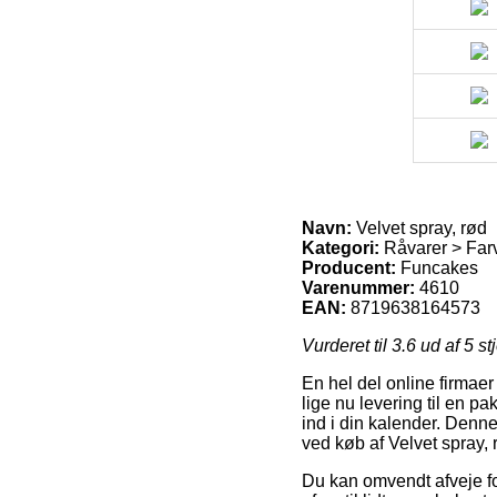
Navn:
Velvet spray, rød
Kategori:
Råvarer > Farv
Producent:
Funcakes
Varenummer:
4610
EAN:
8719638164573
Vurderet til
3.6
ud af 5 st
En hel del online firmaer
lige nu levering til en p
ind i din kalender. Denn
ved køb af Velvet spray, 
Du kan omvendt afveje for