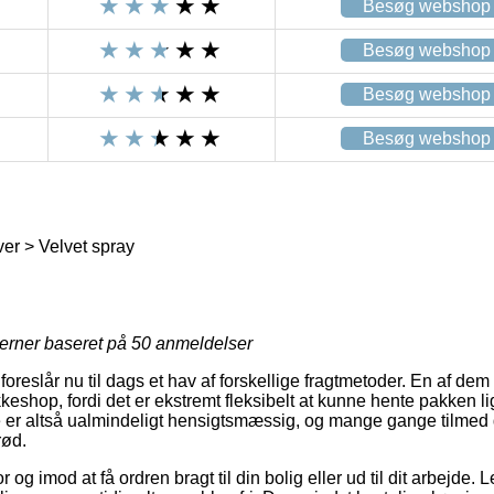
Besøg webshop
Besøg webshop
Besøg webshop
Besøg webshop
er > Velvet spray
jerner baseret på
50
anmeldelser
 foreslår nu til dags et hav af forskellige fragtmetoder. En af de
akkeshop, fordi det er ekstremt fleksibelt at kunne hente pakken l
e er altså ualmindeligt hensigtsmæssig, og mange gange tilmed d
rød.
 og imod at få ordren bragt til din bolig eller ud til dit arbejde.