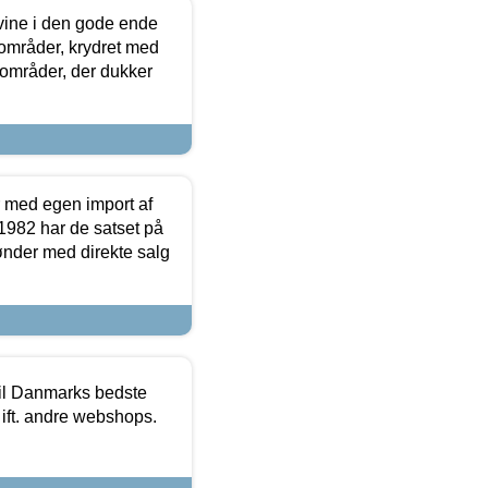
 vine i den gode ende
e områder, krydret med
 områder, der dukker
r med egen import af
i 1982 har de satset på
ønder med direkte salg
 til Danmarks bedste
 ift. andre webshops.