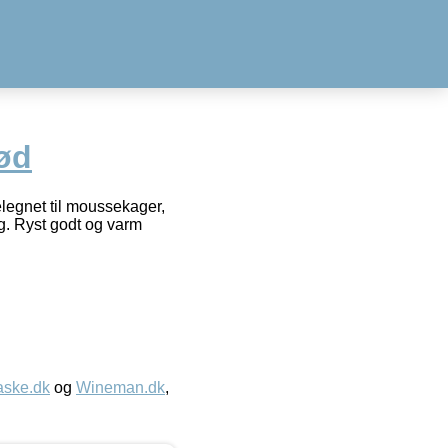
rød
elegnet til moussekager,
g. Ryst godt og varm
aske.dk
og
Wineman.dk
,