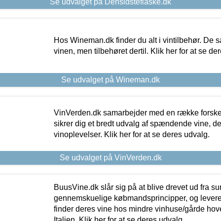
Se udvalget på Densidsteflaske.dk
Hos Wineman.dk finder du alt i vintilbehør. De s
vinen, men tilbehøret dertil. Klik her for at se de
Se udvalget på Wineman.dk
VinVerden.dk samarbejder med en række forskel
sikrer dig et bredt udvalg af spændende vine, de
vinoplevelser. Klik her for at se deres udvalg.
Se udvalget på VinVerden.dk
BuusVine.dk slår sig på at blive drevet ud fra s
gennemskuelige købmandsprincipper, og levere g
finder deres vine hos mindre vinhuse/gårde hove
Italien. Klik her for at se deres udvalg.