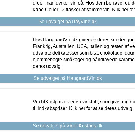
druer man dyrker vin på. Hos dem behøver du der
købe 6 eller 12 flasker af samme vin. Klik her fo
Se udvalget på BayVine.dk
Hos HaugaardVin.dk giver de deres kunder gode
Frankrig, Australien, USA, Italien og resten af v
udvalgte delikatesser som bl.a. chokolade, gourm
hjemmebagte småkager og håndlavede karameller
deres udvalg.
Se udvalget på HaugaardVin.dk
VinTilKostpris.dk er en vinklub, som giver dig m
til indkøbspriser. Klik her for at se deres udvalg.
Se udvalget på VinTilKostpris.dk