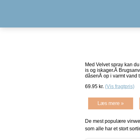
Med Velvet spray kan du g
is og iskager.Â Brugsanv
dåsenÂ op i varmt vand t
69.95
kr.
(Vis fragtpris)
Læs mere »
De mest populære vinweb
som alle har et stort sorti