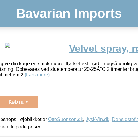
Bavarian Imports
Velvet spray, 
ive din kage en smuk nubret fløjlseffekt i rød.Er også utrolig v
isning: Opbevares ved stuetemperatur 20-25Â°C 2 timer før bru
il mellem 2
(Læs mere)
Køb nu »
shops i øjeblikket er
OttoSuenson.dk
,
JyskVin.dk
,
Densidstefl
ment til gode priser.