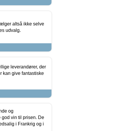
ælger altså ikke selve
res udvalg.
lige leverandører, der
r kan give fantastiske
unde og
od vin til prisen. De
dsalig i Frankrig og i