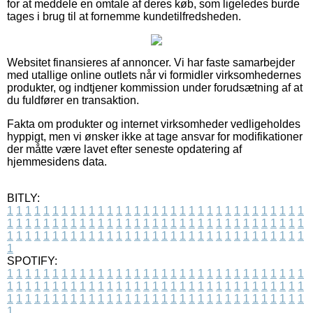
for at meddele en omtale af deres køb, som ligeledes burde
tages i brug til at fornemme kundetilfredsheden.
Websitet finansieres af annoncer. Vi har faste samarbejder
med utallige online outlets når vi formidler virksomhedernes
produkter, og indtjener kommission under forudsætning af at
du fuldfører en transaktion.
Fakta om produkter og internet virksomheder vedligeholdes
hyppigt, men vi ønsker ikke at tage ansvar for modifikationer
der måtte være lavet efter seneste opdatering af
hjemmesidens data.
BITLY:
1
1
1
1
1
1
1
1
1
1
1
1
1
1
1
1
1
1
1
1
1
1
1
1
1
1
1
1
1
1
1
1
1
1
1
1
1
1
1
1
1
1
1
1
1
1
1
1
1
1
1
1
1
1
1
1
1
1
1
1
1
1
1
1
1
1
1
1
1
1
1
1
1
1
1
1
1
1
1
1
1
1
1
1
1
1
1
1
1
1
1
1
1
1
1
1
1
1
1
1
SPOTIFY:
1
1
1
1
1
1
1
1
1
1
1
1
1
1
1
1
1
1
1
1
1
1
1
1
1
1
1
1
1
1
1
1
1
1
1
1
1
1
1
1
1
1
1
1
1
1
1
1
1
1
1
1
1
1
1
1
1
1
1
1
1
1
1
1
1
1
1
1
1
1
1
1
1
1
1
1
1
1
1
1
1
1
1
1
1
1
1
1
1
1
1
1
1
1
1
1
1
1
1
1