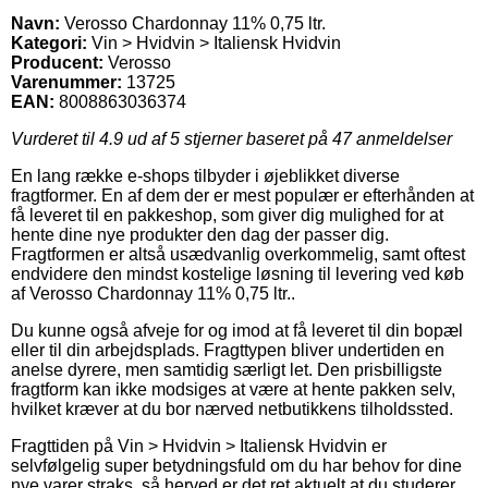
Navn:
Verosso Chardonnay 11% 0,75 ltr.
Kategori:
Vin > Hvidvin > Italiensk Hvidvin
Producent:
Verosso
Varenummer:
13725
EAN:
8008863036374
Vurderet til
4.9
ud af 5 stjerner baseret på
47
anmeldelser
En lang række e-shops tilbyder i øjeblikket diverse
fragtformer. En af dem der er mest populær er efterhånden at
få leveret til en pakkeshop, som giver dig mulighed for at
hente dine nye produkter den dag der passer dig.
Fragtformen er altså usædvanlig overkommelig, samt oftest
endvidere den mindst kostelige løsning til levering ved køb
af Verosso Chardonnay 11% 0,75 ltr..
Du kunne også afveje for og imod at få leveret til din bopæl
eller til din arbejdsplads. Fragttypen bliver undertiden en
anelse dyrere, men samtidig særligt let. Den prisbilligste
fragtform kan ikke modsiges at være at hente pakken selv,
hvilket kræver at du bor nærved netbutikkens tilholdssted.
Fragttiden på Vin > Hvidvin > Italiensk Hvidvin er
selvfølgelig super betydningsfuld om du har behov for dine
nye varer straks, så herved er det ret aktuelt at du studerer