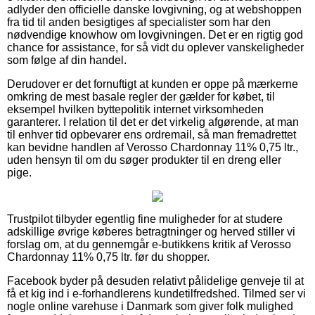
adlyder den officielle danske lovgivning, og at webshoppen
fra tid til anden besigtiges af specialister som har den
nødvendige knowhow om lovgivningen. Det er en rigtig god
chance for assistance, for så vidt du oplever vanskeligheder
som følge af din handel.
Derudover er det fornuftigt at kunden er oppe på mærkerne
omkring de mest basale regler der gælder for købet, til
eksempel hvilken byttepolitik internet virksomheden
garanterer. I relation til det er det virkelig afgørende, at man
til enhver tid opbevarer ens ordremail, så man fremadrettet
kan bevidne handlen af Verosso Chardonnay 11% 0,75 ltr.,
uden hensyn til om du søger produkter til en dreng eller
pige.
Trustpilot tilbyder egentlig fine muligheder for at studere
adskillige øvrige køberes betragtninger og herved stiller vi
forslag om, at du gennemgår e-butikkens kritik af Verosso
Chardonnay 11% 0,75 ltr. før du shopper.
Facebook byder på desuden relativt pålidelige genveje til at
få et kig ind i e-forhandlerens kundetilfredshed. Tilmed ser vi
nogle online varehuse i Danmark som giver folk mulighed