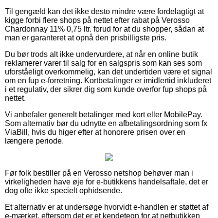
Til gengæld kan det ikke desto mindre være fordelagtigt at
kigge forbi flere shops på nettet efter rabat på Verosso
Chardonnay 11% 0,75 ltr. forud for at du shopper, sådan at
man er garanteret at opnå den prisbilligste pris.
Du bør trods alt ikke undervurdere, at når en online butik
reklamerer varer til salg for en salgspris som kan ses som
uforståeligt overkommelig, kan det undertiden være et signal
om en fup e-forretning. Kortbetalinger er imidlertid inkluderet
i et regulativ, der sikrer dig som kunde overfor fup shops på
nettet.
Vi anbefaler generelt betalinger med kort eller MobilePay.
Som alternativ bør du udnytte en afbetalingsordning som fx
ViaBill, hvis du higer efter at honorere prisen over en
længere periode.
Før folk bestiller på en Verosso netshop behøver man i
virkeligheden have øje for e-butikkens handelsaftale, det er
dog ofte ikke specielt ophidsende.
Et alternativ er at undersøge hvorvidt e-handlen er støttet af
e-mærket, eftersom det er et kendetegn for at netbutikken