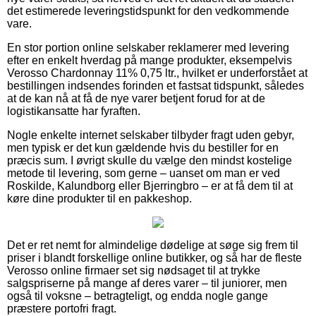
det estimerede leveringstidspunkt for den vedkommende
vare.
En stor portion online selskaber reklamerer med levering
efter en enkelt hverdag på mange produkter, eksempelvis
Verosso Chardonnay 11% 0,75 ltr., hvilket er underforstået at
bestillingen indsendes forinden et fastsat tidspunkt, således
at de kan nå at få de nye varer betjent forud for at de
logistikansatte har fyraften.
Nogle enkelte internet selskaber tilbyder fragt uden gebyr,
men typisk er det kun gældende hvis du bestiller for en
præcis sum. I øvrigt skulle du vælge den mindst kostelige
metode til levering, som gerne – uanset om man er ved
Roskilde, Kalundborg eller Bjerringbro – er at få dem til at
køre dine produkter til en pakkeshop.
Det er ret nemt for almindelige dødelige at søge sig frem til
priser i blandt forskellige online butikker, og så har de fleste
Verosso online firmaer set sig nødsaget til at trykke
salgspriserne på mange af deres varer – til juniorer, men
også til voksne – betragteligt, og endda nogle gange
præstere portofri fragt.