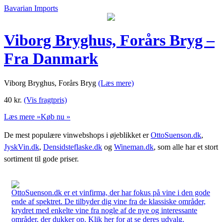
Bavarian Imports
Viborg Bryghus, Forårs Bryg –
Fra Danmark
Viborg Bryghus, Forårs Bryg
(Læs mere)
40
kr.
(Vis fragtpris)
Læs mere »
Køb nu »
De mest populære vinwebshops i øjeblikket er
OttoSuenson.dk
,
JyskVin.dk
,
Densidsteflaske.dk
og
Wineman.dk
, som alle har et stort
sortiment til gode priser.
OttoSuenson.dk er et vinfirma, der har fokus på vine i den gode
ende af spektret. De tilbyder dig vine fra de klassiske områder,
krydret med enkelte vine fra nogle af de nye og interessante
områder, der dukker op. Klik her for at se deres udvalg.