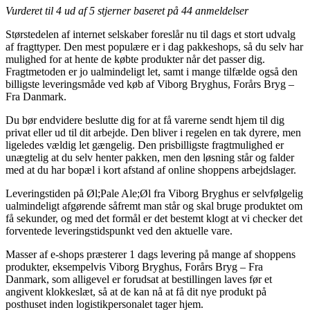
Vurderet til
4
ud af 5 stjerner baseret på
44
anmeldelser
Størstedelen af internet selskaber foreslår nu til dags et stort udvalg
af fragttyper. Den mest populære er i dag pakkeshops, så du selv har
mulighed for at hente de købte produkter når det passer dig.
Fragtmetoden er jo ualmindeligt let, samt i mange tilfælde også den
billigste leveringsmåde ved køb af Viborg Bryghus, Forårs Bryg –
Fra Danmark.
Du bør endvidere beslutte dig for at få varerne sendt hjem til dig
privat eller ud til dit arbejde. Den bliver i regelen en tak dyrere, men
ligeledes vældig let gængelig. Den prisbilligste fragtmulighed er
unægtelig at du selv henter pakken, men den løsning står og falder
med at du har bopæl i kort afstand af online shoppens arbejdslager.
Leveringstiden på Øl;Pale Ale;Øl fra Viborg Bryghus er selvfølgelig
ualmindeligt afgørende såfremt man står og skal bruge produktet om
få sekunder, og med det formål er det bestemt klogt at vi checker det
forventede leveringstidspunkt ved den aktuelle vare.
Masser af e-shops præsterer 1 dags levering på mange af shoppens
produkter, eksempelvis Viborg Bryghus, Forårs Bryg – Fra
Danmark, som alligevel er forudsat at bestillingen laves før et
angivent klokkeslæt, så at de kan nå at få dit nye produkt på
posthuset inden logistikpersonalet tager hjem.