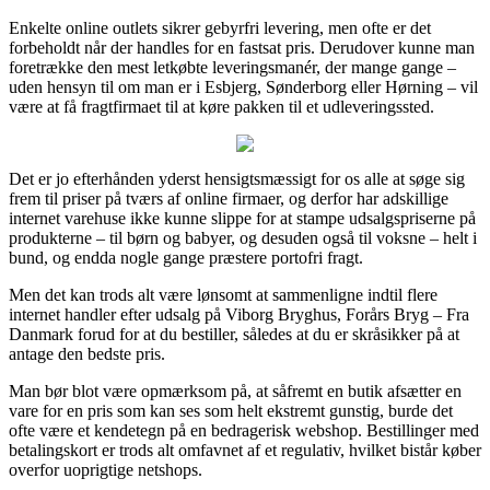
Enkelte online outlets sikrer gebyrfri levering, men ofte er det
forbeholdt når der handles for en fastsat pris. Derudover kunne man
foretrække den mest letkøbte leveringsmanér, der mange gange –
uden hensyn til om man er i Esbjerg, Sønderborg eller Hørning – vil
være at få fragtfirmaet til at køre pakken til et udleveringssted.
Det er jo efterhånden yderst hensigtsmæssigt for os alle at søge sig
frem til priser på tværs af online firmaer, og derfor har adskillige
internet varehuse ikke kunne slippe for at stampe udsalgspriserne på
produkterne – til børn og babyer, og desuden også til voksne – helt i
bund, og endda nogle gange præstere portofri fragt.
Men det kan trods alt være lønsomt at sammenligne indtil flere
internet handler efter udsalg på Viborg Bryghus, Forårs Bryg – Fra
Danmark forud for at du bestiller, således at du er skråsikker på at
antage den bedste pris.
Man bør blot være opmærksom på, at såfremt en butik afsætter en
vare for en pris som kan ses som helt ekstremt gunstig, burde det
ofte være et kendetegn på en bedragerisk webshop. Bestillinger med
betalingskort er trods alt omfavnet af et regulativ, hvilket bistår køber
overfor uoprigtige netshops.