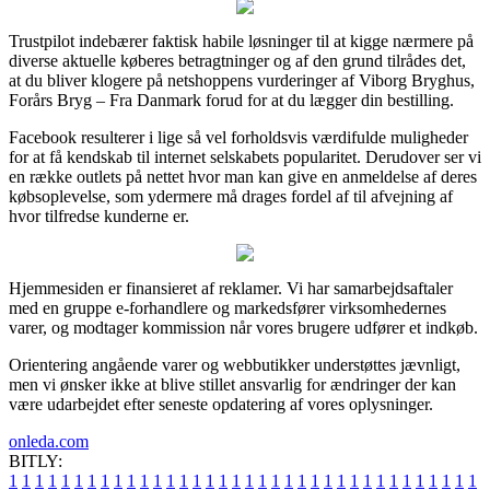
Trustpilot indebærer faktisk habile løsninger til at kigge nærmere på
diverse aktuelle køberes betragtninger og af den grund tilrådes det,
at du bliver klogere på netshoppens vurderinger af Viborg Bryghus,
Forårs Bryg – Fra Danmark forud for at du lægger din bestilling.
Facebook resulterer i lige så vel forholdsvis værdifulde muligheder
for at få kendskab til internet selskabets popularitet. Derudover ser vi
en række outlets på nettet hvor man kan give en anmeldelse af deres
købsoplevelse, som ydermere må drages fordel af til afvejning af
hvor tilfredse kunderne er.
Hjemmesiden er finansieret af reklamer. Vi har samarbejdsaftaler
med en gruppe e-forhandlere og markedsfører virksomhedernes
varer, og modtager kommission når vores brugere udfører et indkøb.
Orientering angående varer og webbutikker understøttes jævnligt,
men vi ønsker ikke at blive stillet ansvarlig for ændringer der kan
være udarbejdet efter seneste opdatering af vores oplysninger.
onleda.com
BITLY:
1
1
1
1
1
1
1
1
1
1
1
1
1
1
1
1
1
1
1
1
1
1
1
1
1
1
1
1
1
1
1
1
1
1
1
1