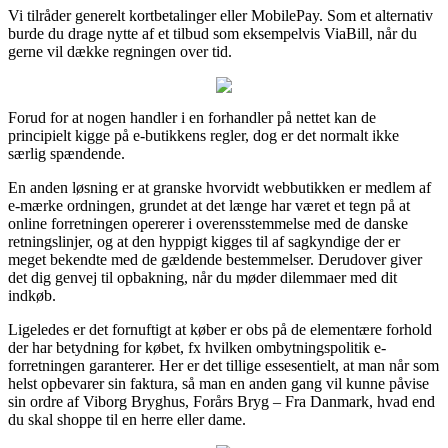
Vi tilråder generelt kortbetalinger eller MobilePay. Som et alternativ
burde du drage nytte af et tilbud som eksempelvis ViaBill, når du
gerne vil dække regningen over tid.
Forud for at nogen handler i en forhandler på nettet kan de
principielt kigge på e-butikkens regler, dog er det normalt ikke
særlig spændende.
En anden løsning er at granske hvorvidt webbutikken er medlem af
e-mærke ordningen, grundet at det længe har været et tegn på at
online forretningen opererer i overensstemmelse med de danske
retningslinjer, og at den hyppigt kigges til af sagkyndige der er
meget bekendte med de gældende bestemmelser. Derudover giver
det dig genvej til opbakning, når du møder dilemmaer med dit
indkøb.
Ligeledes er det fornuftigt at køber er obs på de elementære forhold
der har betydning for købet, fx hvilken ombytningspolitik e-
forretningen garanterer. Her er det tillige essesentielt, at man når som
helst opbevarer sin faktura, så man en anden gang vil kunne påvise
sin ordre af Viborg Bryghus, Forårs Bryg – Fra Danmark, hvad end
du skal shoppe til en herre eller dame.