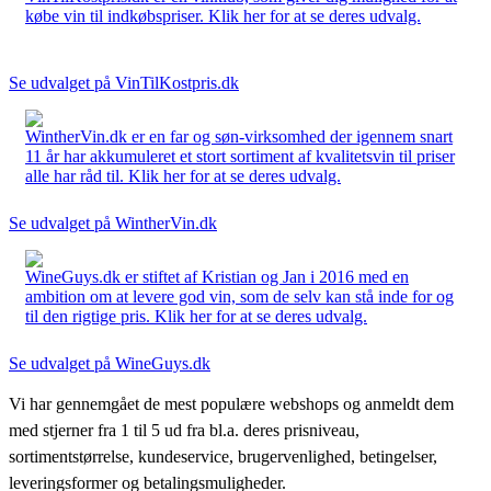
købe vin til indkøbspriser. Klik her for at se deres udvalg.
Se udvalget på VinTilKostpris.dk
WintherVin.dk er en far og søn-virksomhed der igennem snart
11 år har akkumuleret et stort sortiment af kvalitetsvin til priser
alle har råd til. Klik her for at se deres udvalg.
Se udvalget på WintherVin.dk
WineGuys.dk er stiftet af Kristian og Jan i 2016 med en
ambition om at levere god vin, som de selv kan stå inde for og
til den rigtige pris. Klik her for at se deres udvalg.
Se udvalget på WineGuys.dk
Vi har gennemgået de mest populære webshops og anmeldt dem
med stjerner fra 1 til 5 ud fra bl.a. deres prisniveau,
sortimentstørrelse, kundeservice, brugervenlighed, betingelser,
leveringsformer og betalingsmuligheder.