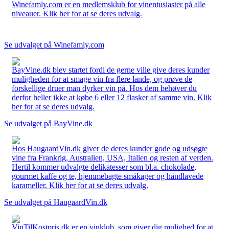
Winefamly.com er en medlemsklub for vinentusiaster på alle
niveauer. Klik her for at se deres udvalg.
Se udvalget på Winefamly.com
BayVine.dk blev startet fordi de gerne ville give deres kunder
muligheden for at smage vin fra flere lande, og prøve de
forskellige druer man dyrker vin på. Hos dem behøver du
derfor heller ikke at købe 6 eller 12 flasker af samme vin. Klik
her for at se deres udvalg.
Se udvalget på BayVine.dk
Hos HaugaardVin.dk giver de deres kunder gode og udsøgte
vine fra Frankrig, Australien, USA, Italien og resten af verden.
Hertil kommer udvalgte delikatesser som bl.a. chokolade,
gourmet kaffe og te, hjemmebagte småkager og håndlavede
karameller. Klik her for at se deres udvalg.
Se udvalget på HaugaardVin.dk
VinTilKostpris.dk er en vinklub, som giver dig mulighed for at