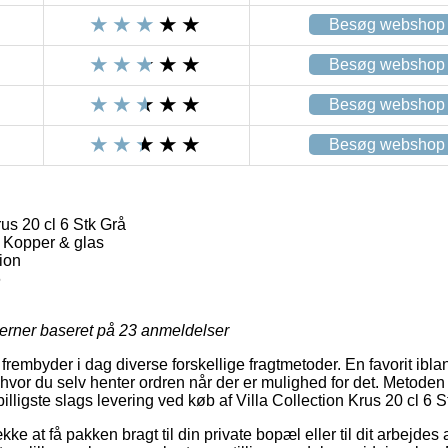
Besøg webshop
Besøg webshop
Besøg webshop
Besøg webshop
rus 20 cl 6 Stk Grå
 Kopper & glas
tion
6
jerner baseret på
23
anmeldelser
 frembyder i dag diverse forskellige fragtmetoder. En favorit ibla
 hvor du selv henter ordren når der er mulighed for det. Metoden
ligste slags levering ved køb af Villa Collection Krus 20 cl 6 S
ke at få pakken bragt til din private bopæl eller til dit arbejdes