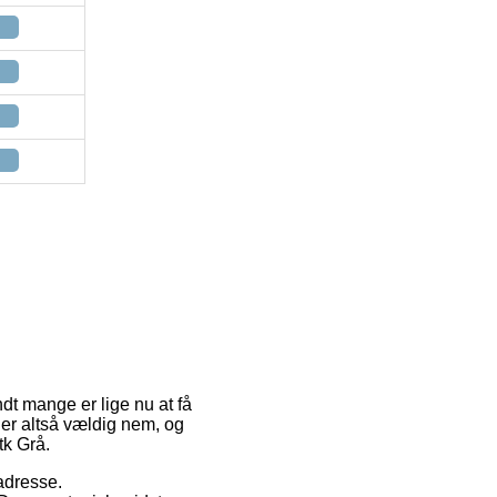
ndt mange er lige nu at få
 er altså vældig nem, og
tk Grå.
 adresse.