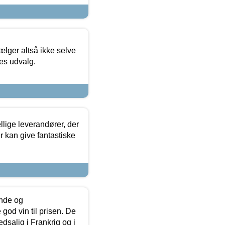
ælger altså ikke selve
res udvalg.
lige leverandører, der
r kan give fantastiske
unde og
od vin til prisen. De
dsalig i Frankrig og i