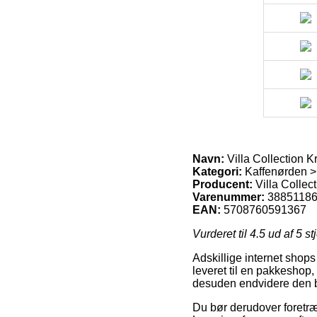
Navn:
Villa Collection K
Kategori:
Kaffenørden >
Producent:
Villa Collec
Varenummer:
3885118
EAN:
5708760591367
Vurderet til
4.5
ud af 5 st
Adskillige internet shops
leveret til en pakkeshop,
desuden endvidere den bil
Du bør derudover foretræk