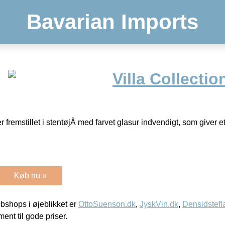
Bavarian Imports
Villa Collectio
r fremstillet i stentøjÂ med farvet glasur indvendigt, som giver e
Køb nu »
shops i øjeblikket er
OttoSuenson.dk
,
JyskVin.dk
,
Densidstefl
ment til gode priser.