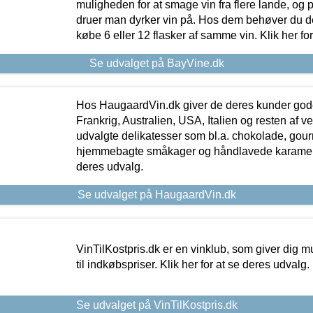
muligheden for at smage vin fra flere lande, og p
druer man dyrker vin på. Hos dem behøver du der
købe 6 eller 12 flasker af samme vin. Klik her fo
Se udvalget på BayVine.dk
Hos HaugaardVin.dk giver de deres kunder gode
Frankrig, Australien, USA, Italien og resten af v
udvalgte delikatesser som bl.a. chokolade, gourm
hjemmebagte småkager og håndlavede karameller
deres udvalg.
Se udvalget på HaugaardVin.dk
VinTilKostpris.dk er en vinklub, som giver dig m
til indkøbspriser. Klik her for at se deres udvalg.
Se udvalget på VinTilKostpris.dk