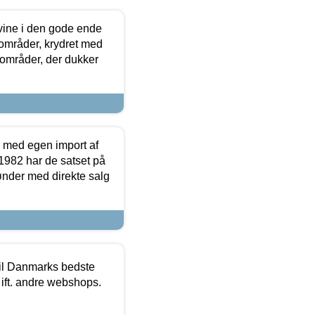
 vine i den gode ende
e områder, krydret med
 områder, der dukker
r med egen import af
i 1982 har de satset på
ønder med direkte salg
 til Danmarks bedste
 ift. andre webshops.