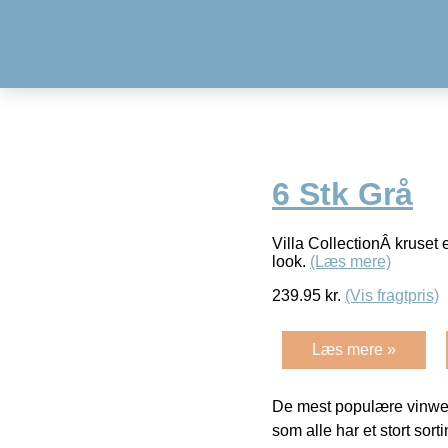
6 Stk Grå
Villa CollectionÂ kruset e
look.
(Læs mere)
239.95
kr.
(Vis fragtpris)
Læs mere »
De mest populære vinweb
som alle har et stort sorti