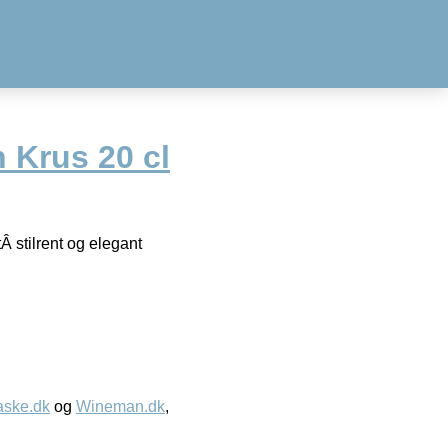
n Krus 20 cl
tÂ stilrent og elegant
aske.dk
og
Wineman.dk
,