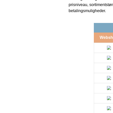
prisniveau, sortimentstø
betalingsmuligheder.
Websh