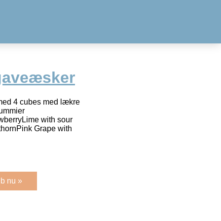
gaveæsker
med 4 cubes med lækre
gummier
awberryLime with sour
hornPink Grape with
b nu »