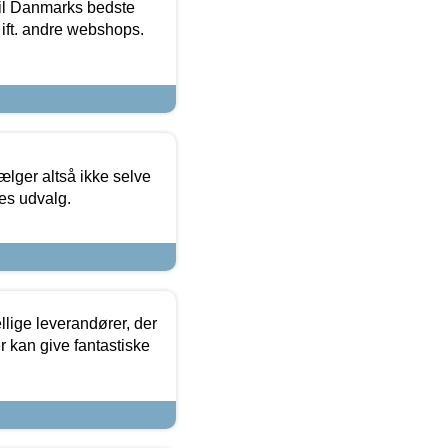
 til Danmarks bedste
 ift. andre webshops.
ælger altså ikke selve
res udvalg.
lige leverandører, der
r kan give fantastiske