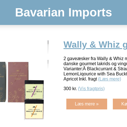
Bavarian Imports
Wally & Whiz 
2 gaveæsker fra Wally & Whiz 
danske gourmet lakrids og vin
Varianter:Â Blackcurrant & Str
LemonLiqourice with Sea Buckt
Apricot Inkl. fragt
(Læs mere)
300
kr.
(Vis fragtpris)
Læs mere »
Kø