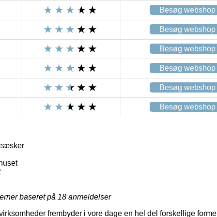
Besøg webshop
Besøg webshop
Besøg webshop
Besøg webshop
Besøg webshop
Besøg webshop
veæsker
huset
2
jerner baseret på
18
anmeldelser
rksomheder frembyder i vore dage en hel del forskellige former f