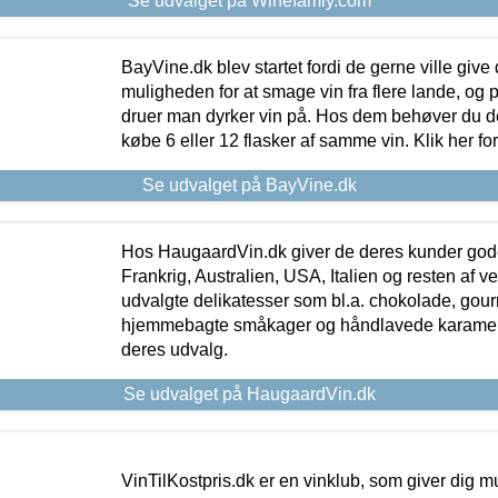
Se udvalget på Winefamly.com
BayVine.dk blev startet fordi de gerne ville give
muligheden for at smage vin fra flere lande, og p
druer man dyrker vin på. Hos dem behøver du der
købe 6 eller 12 flasker af samme vin. Klik her fo
Se udvalget på BayVine.dk
Hos HaugaardVin.dk giver de deres kunder gode
Frankrig, Australien, USA, Italien og resten af v
udvalgte delikatesser som bl.a. chokolade, gourm
hjemmebagte småkager og håndlavede karameller
deres udvalg.
Se udvalget på HaugaardVin.dk
VinTilKostpris.dk er en vinklub, som giver dig m