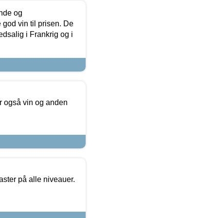
unde og
od vin til prisen. De
dsalig i Frankrig og i
er også vin og anden
ster på alle niveauer.