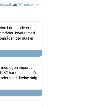
aske.dk
og
Wineman.dk
,
 vine i den gode ende
e områder, krydret med
 områder, der dukker
r med egen import af
i 1982 har de satset på
ønder med direkte salg