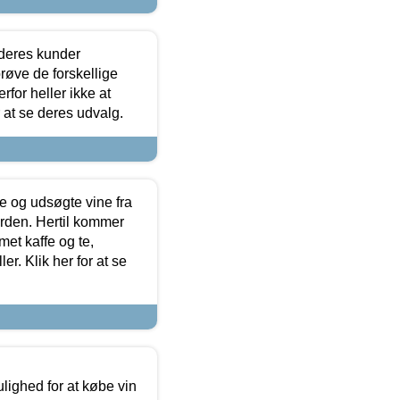
 deres kunder
røve de forskellige
for heller ikke at
r at se deres udvalg.
 og udsøgte vine fra
erden. Hertil kommer
et kaffe og te,
. Klik her for at se
ulighed for at købe vin