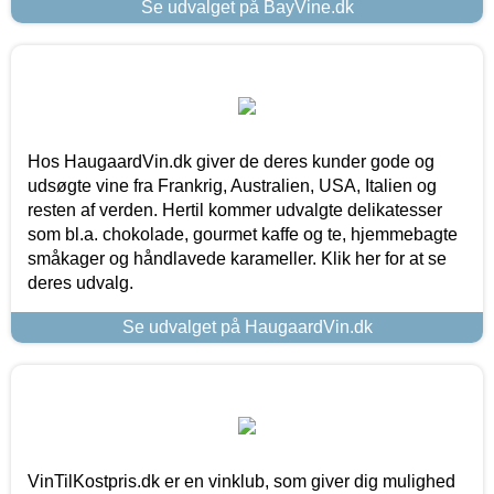
Se udvalget på BayVine.dk
Hos HaugaardVin.dk giver de deres kunder gode og
udsøgte vine fra Frankrig, Australien, USA, Italien og
resten af verden. Hertil kommer udvalgte delikatesser
som bl.a. chokolade, gourmet kaffe og te, hjemmebagte
småkager og håndlavede karameller. Klik her for at se
deres udvalg.
Se udvalget på HaugaardVin.dk
VinTilKostpris.dk er en vinklub, som giver dig mulighed