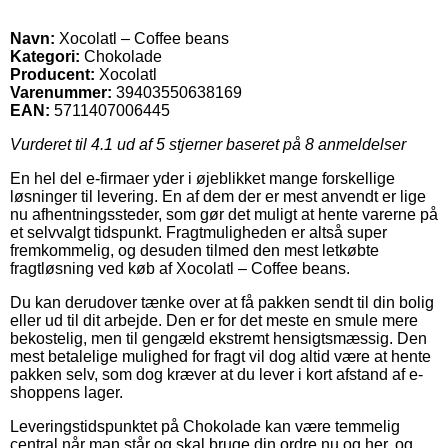
Navn:
Xocolatl – Coffee beans
Kategori:
Chokolade
Producent:
Xocolatl
Varenummer:
39403550638169
EAN:
5711407006445
Vurderet til
4.1
ud af 5 stjerner baseret på
8
anmeldelser
En hel del e-firmaer yder i øjeblikket mange forskellige
løsninger til levering. En af dem der er mest anvendt er lige
nu afhentningssteder, som gør det muligt at hente varerne på
et selvvalgt tidspunkt. Fragtmuligheden er altså super
fremkommelig, og desuden tilmed den mest letkøbte
fragtløsning ved køb af Xocolatl – Coffee beans.
Du kan derudover tænke over at få pakken sendt til din bolig
eller ud til dit arbejde. Den er for det meste en smule mere
bekostelig, men til gengæld ekstremt hensigtsmæssig. Den
mest betalelige mulighed for fragt vil dog altid være at hente
pakken selv, som dog kræver at du lever i kort afstand af e-
shoppens lager.
Leveringstidspunktet på Chokolade kan være temmelig
central når man står og skal bruge din ordre nu og her, og