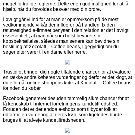
meget fortrolige reglerne. Dette er en god mulighed for at få
hjælp, når du forvoldes besvær med din ordre.
I øvrigt går vi ind for at man er opmærksom på de mest
vedkommende vilkår der influerer på handlen, fx den
returrettighed e-firmaet benytter. I den relation er det i øvrigt
essesentielt, at man når som helst bevarer sin
købsbekræftelse, således man senere kan bevidne sin
bestilling af Xocolatl – Coffee beans, ligegyldigt om du
søger efter varer til en dame eller herre.
Trustpilot bringer dig nogle tiltalende chancer for at evaluere
en række andre køberes vurderinger og derfor er det klogt, at
du eftergår online shoppens kritik af Xocolatl – Coffee beans
forinden du køber.
Facebook genererer desuden temmelig sikre chancer for at
få kendskab til internet forretningens kundetilfredshed.
Foruden det er der endda e-shops som tilbyder folk at
udforme en vurdering af deres køb, som ligeledes burde
bruges til at afveje kundetilfredsheden.