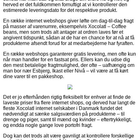
herved er det fuldkommen fornuftigt at vi kontrollerer den
estimerede leveringsdato for det respektive produkt.
En række internet webshops giver løfte om dag-til-dag fragt
på masser af varenumre, eksempelvis Xocolatl – Coffee
beans, men som trods alt antager at ordren laves før et
angivent tidspunkt, sådan at de har en chance for at nå at få
produkterne afsendt forud for at medarbejderne har fyraften.
En række webshops garanterer gratis levering, men ofte kun
når man handler for en fastsat pris. Ellers kan du udse dig
den mest betalelige fragtmulighed, der ofte – uafhængig om
man bor nær Esbjerg, Ikast eller Nivå – vil være at få kørt
dine varer til en pakkeshop.
Det er jo efterhånden rigtig fleksibelt for enhver at finde de
laveste priser fra flere internet shops, og derved har langt de
fleste Xocolatl internet selskaber i Danmark fundet det
nødvendigt at sænke salgsværdien på produkterne – til
drenge og piger, samt til mænd og kvinder – eftertrykkeligt,
og endda nogle gange love portofri fragt.
Dog kan det trods alt være gavnligt at kontrollere forskellige