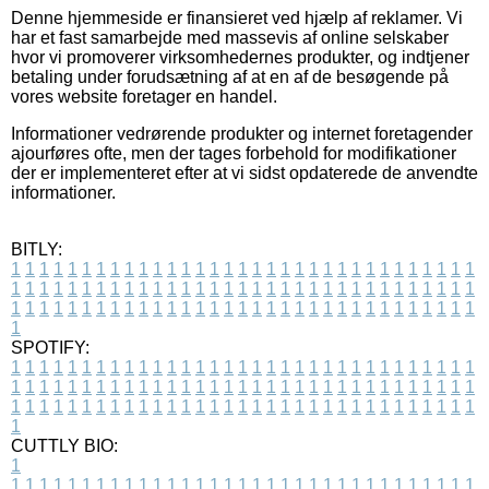
Denne hjemmeside er finansieret ved hjælp af reklamer. Vi
har et fast samarbejde med massevis af online selskaber
hvor vi promoverer virksomhedernes produkter, og indtjener
betaling under forudsætning af at en af de besøgende på
vores website foretager en handel.
Informationer vedrørende produkter og internet foretagender
ajourføres ofte, men der tages forbehold for modifikationer
der er implementeret efter at vi sidst opdaterede de anvendte
informationer.
BITLY:
1
1
1
1
1
1
1
1
1
1
1
1
1
1
1
1
1
1
1
1
1
1
1
1
1
1
1
1
1
1
1
1
1
1
1
1
1
1
1
1
1
1
1
1
1
1
1
1
1
1
1
1
1
1
1
1
1
1
1
1
1
1
1
1
1
1
1
1
1
1
1
1
1
1
1
1
1
1
1
1
1
1
1
1
1
1
1
1
1
1
1
1
1
1
1
1
1
1
1
1
SPOTIFY:
1
1
1
1
1
1
1
1
1
1
1
1
1
1
1
1
1
1
1
1
1
1
1
1
1
1
1
1
1
1
1
1
1
1
1
1
1
1
1
1
1
1
1
1
1
1
1
1
1
1
1
1
1
1
1
1
1
1
1
1
1
1
1
1
1
1
1
1
1
1
1
1
1
1
1
1
1
1
1
1
1
1
1
1
1
1
1
1
1
1
1
1
1
1
1
1
1
1
1
1
CUTTLY BIO:
1
1
1
1
1
1
1
1
1
1
1
1
1
1
1
1
1
1
1
1
1
1
1
1
1
1
1
1
1
1
1
1
1
1