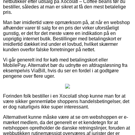
netbutikker efter udsalg på Xocolatl – Coffee beans før du
bestiller, således at man er sikret at få den mest betalelige
pris.
Man bør imidlertid være opmærksom på, at når en webshop
afhænder varer til salg for en pris der virker uforståeligt
gunstig, er det for det meste være en indikation på en
uoprigtig internet butik. Bestillinger med betalingskort er
imidlertid dækket ind under et lovbud, hvilket skærmer
kunden overfor falske forretninger på nettet.
Vi går generelt ind for køb med betalingskort eller
MobilePay. Alternativt bør du udnytte en afdragsløsning fra
eksempelvis ViaBill, hvis du ser en fordel i at godtgøre
pengene over flere uger.
Forinden folk bestiller i en Xocolatl shop kunne man for at
være sikker gennemløbe shoppens handelsbetingelser, det
er dog naturligvis ikke super interessant.
Alternativet kunne måske være at se om webshoppen er e-
mærket medlem, da det generelt er et kendetegn for at
netshoppen opretholder de danske retningslinjer, foruden at
webbutikken rutinemæssigt overværes af jurister der er