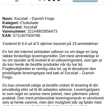
Navn:
Xocolatl – Danish Frogs
Kategori:
Chokolade
Producent:
Xocolatl
Varenummer:
32144803856473
EAN:
5711407004786
Vurderet til
4.4
ud af 5 stjerner baseret på
19
anmeldelser
En hel del internet selskaber udlover nu om dage en lang
række forskellige leveringsmidler. Det mest almindelige er
nu om stunder at få leveret til et udleveringssted, som gør at
du kan hente de bestilte produkter når du har tid.
Fragtmuligheden er nemlig ultra let, og tit derudover den
prisbilligste leveringstype ved køb af Xocolatl – Danish
Frogs.
Du kan omvendt vælge at bestille ordren til levering til din
privatbolig eller ud til dit arbejdes adresse. Leveringstypen
er som regel en anelse mere pebret, men ydermere yderst
praktisk. Den mest prisbevidste leveringsmanér er utvivlsomt
selv at hente varerne, men den mulighed står og falder med