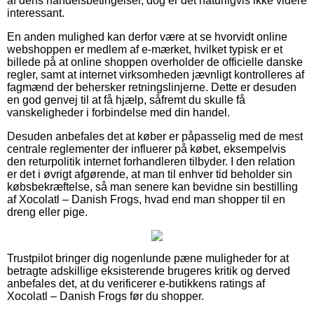
af dens handelsbetingelser, dog er det naturligvis ikke videre
interessant.
En anden mulighed kan derfor være at se hvorvidt online
webshoppen er medlem af e-mærket, hvilket typisk er et
billede på at online shoppen overholder de officielle danske
regler, samt at internet virksomheden jævnligt kontrolleres af
fagmænd der behersker retningslinjerne. Dette er desuden
en god genvej til at få hjælp, såfremt du skulle få
vanskeligheder i forbindelse med din handel.
Desuden anbefales det at køber er påpasselig med de mest
centrale reglementer der influerer på købet, eksempelvis
den returpolitik internet forhandleren tilbyder. I den relation
er det i øvrigt afgørende, at man til enhver tid beholder sin
købsbekræftelse, så man senere kan bevidne sin bestilling
af Xocolatl – Danish Frogs, hvad end man shopper til en
dreng eller pige.
Trustpilot bringer dig nogenlunde pæne muligheder for at
betragte adskillige eksisterende brugeres kritik og derved
anbefales det, at du verificerer e-butikkens ratings af
Xocolatl – Danish Frogs før du shopper.