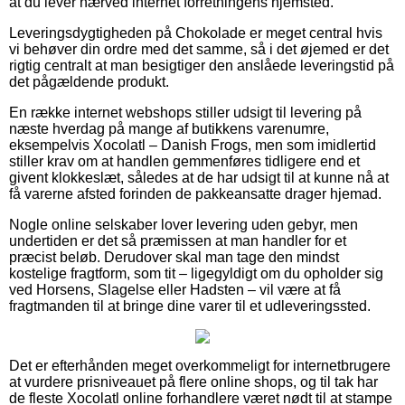
at du lever nærved internet forretningens hjemsted.
Leveringsdygtigheden på Chokolade er meget central hvis
vi behøver din ordre med det samme, så i det øjemed er det
rigtig centralt at man besigtiger den anslåede leveringstid på
det pågældende produkt.
En række internet webshops stiller udsigt til levering på
næste hverdag på mange af butikkens varenumre,
eksempelvis Xocolatl – Danish Frogs, men som imidlertid
stiller krav om at handlen gemmenføres tidligere end et
givent klokkeslæt, således at de har udsigt til at kunne nå at
få varerne afsted forinden de pakkeansatte drager hjemad.
Nogle online selskaber lover levering uden gebyr, men
undertiden er det så præmissen at man handler for et
præcist beløb. Derudover skal man tage den mindst
kostelige fragtform, som tit – ligegyldigt om du opholder sig
ved Horsens, Slagelse eller Hadsten – vil være at få
fragtmanden til at bringe dine varer til et udleveringssted.
Det er efterhånden meget overkommeligt for internetbrugere
at vurdere prisniveauet på flere online shops, og til tak har
de fleste Xocolatl online forhandlere været nødt til at stampe