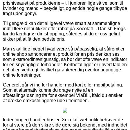
prisniveauet på produkterne – til juniorer, lige så vel som til
kvinder og mænd – betydeligt, og endda nogle gange tilbyde
fragt uden gebyr.
Til gengæld kan det alligevel være smart at sammenligne
indtil flere netbutikker efter rabat på Xocolatl – Danish Frogs
før du færdiggør din shopping, således at du er usvigeligt
sikker på at få den bedste pris.
Man skal lige meget hvad være så påpasselig, at såfremt en
online shop annoncerer et produkt for en pris der kan ses
som ekstraordinært gunstig, så bør det ofte være en indikator
for en snydagtig e-forhandler. Kortbetalinger er i hvert fald en
del af en vedtægt, hvilket garanterer dig overfor uoprigtige
online forretninger.
Generelt går vi ind for handler med kort eller mobilbetaling.
Som et alternativ kunne du drage nytte af en
afbetalingsløsning fra for eksempel ViaBill, ifald du ønsker
at dække omkostningerne ude i fremtiden.
Inden nogen handler hos en Xocolatl webbutik behøver de
for at være på den sikre side gøre sig bekendt med indholdet