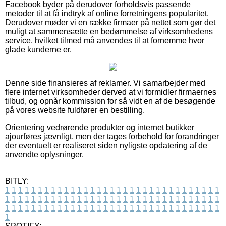
Facebook byder på derudover forholdsvis passende
metoder til at få indtryk af online forretningens popularitet.
Derudover møder vi en række firmaer på nettet som gør det
muligt at sammensætte en bedømmelse af virksomhedens
service, hvilket tilmed må anvendes til at fornemme hvor
glade kunderne er.
Denne side finansieres af reklamer. Vi samarbejder med
flere internet virksomheder derved at vi formidler firmaernes
tilbud, og opnår kommission for så vidt en af de besøgende
på vores website fuldfører en bestilling.
Orientering vedrørende produkter og internet butikker
ajourføres jævnligt, men der tages forbehold for forandringer
der eventuelt er realiseret siden nyligste opdatering af de
anvendte oplysninger.
BITLY:
1
1
1
1
1
1
1
1
1
1
1
1
1
1
1
1
1
1
1
1
1
1
1
1
1
1
1
1
1
1
1
1
1
1
1
1
1
1
1
1
1
1
1
1
1
1
1
1
1
1
1
1
1
1
1
1
1
1
1
1
1
1
1
1
1
1
1
1
1
1
1
1
1
1
1
1
1
1
1
1
1
1
1
1
1
1
1
1
1
1
1
1
1
1
1
1
1
1
1
1