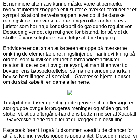
Et nemmere alternativ kunne måske være at bemærke
hvorvidt internet shoppen er tilsluttet e-mærket, fordi det er et
sympol på at online webshoppen lever op til de danske
retningslinjer, udover at e-forretningen ofte kontrolleres af
jurister som har nøje kendskab til de gældende regulativer.
Desuden giver det dig mulighed for bistand, for så vidt du
skulle få vanskeligheder som følge af din shopping.
Endvidere er det smart at køberen er oppe på mærkerne
omkring de elementære retningslinjer der har indvirkning på
ordren, som fx hvilken returret e-forhandleren tilsikrer. I
relation til det er det i øvrigt relevant, at man til enhver tid
bevarer ens købsbekræftelse, så man en anden gang kan
bevise bestillingen af Xocolatl – Gaveæske hjerte, uanset
om du skal købe til en dame eller herre.
Trustpilot medfører egentlig gode genveje til at eftersøge en
stor gruppe øvrige forbrugeres meninger og af den grund
støtter vi, at du eftergår e-handlens bedømmelser af Xocolatl
– Gaveæske hjerte forud for at du lægger din bestilling.
Facebook fører til også fuldkommen værdifulde chancer for
at få et kig ind i webshoppens popularitet. Desuden møder vi