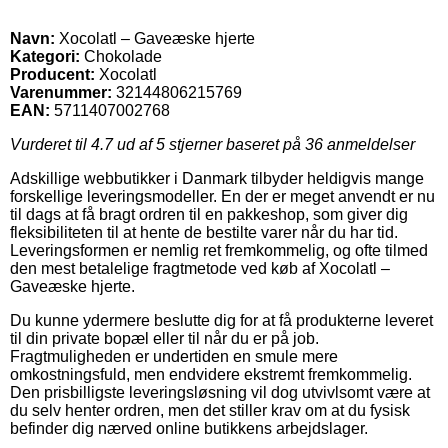
Navn:
Xocolatl – Gaveæske hjerte
Kategori:
Chokolade
Producent:
Xocolatl
Varenummer:
32144806215769
EAN:
5711407002768
Vurderet til
4.7
ud af 5 stjerner baseret på
36
anmeldelser
Adskillige webbutikker i Danmark tilbyder heldigvis mange
forskellige leveringsmodeller. En der er meget anvendt er nu
til dags at få bragt ordren til en pakkeshop, som giver dig
fleksibiliteten til at hente de bestilte varer når du har tid.
Leveringsformen er nemlig ret fremkommelig, og ofte tilmed
den mest betalelige fragtmetode ved køb af Xocolatl –
Gaveæske hjerte.
Du kunne ydermere beslutte dig for at få produkterne leveret
til din private bopæl eller til når du er på job.
Fragtmuligheden er undertiden en smule mere
omkostningsfuld, men endvidere ekstremt fremkommelig.
Den prisbilligste leveringsløsning vil dog utvivlsomt være at
du selv henter ordren, men det stiller krav om at du fysisk
befinder dig nærved online butikkens arbejdslager.