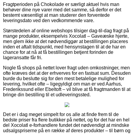
Fragtperioden på Chokolade er særligt aktuel hvis man
behøver dine nye varer med det samme, så derfor er det
bestemt væsentligt at man studerer den forventede
leveringsdato ved den vedkommende vare.
Størstedelen af online webshops tilsiger dag-til-dag fragt på
mange produkter, eksempelvis Xocolatl – Gaveæske hjerte,
men glem ikke at det nødvendiggør at bestillingen placeres
inden et aftalt tidspunkt, med hensynstagen til at de har en
chance for at nå at få bestillingen betjent forinden de
lageransatte får fri.
Nogle få shops på nettet lover fragt uden omkostninger, men
ofte kræves det at der erhverves for en fastsat sum. Desuden
burde du beslutte sig for den mest betalelige mulighed for
levering, hvilket ofte – ligegyldigt om man er ved Aarhus,
Frederikssund eller Ebeltoft – vil blive at få fragtmanden til at
bringe din bestilling til et udleveringssted.
Det er i dag meget simpelt for os alle at finde frem til de
bedste priser fra flere butikker på nettet, og for det har en hel
del Xocolatl e-forhandlere fundet det nødvendigt at mindske
udsalgspriserne på en række af deres produkter – til børn og