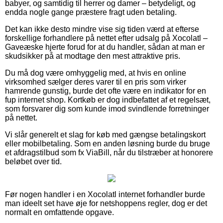
babyer, og samtidig til herrer og damer – betydeligt, og
endda nogle gange præstere fragt uden betaling.
Det kan ikke desto mindre vise sig tiden værd at efterse
forskellige forhandlere på nettet efter udsalg på Xocolatl –
Gaveæske hjerte forud for at du handler, sådan at man er
skudsikker på at modtage den mest attraktive pris.
Du må dog være omhyggelig med, at hvis en online
virksomhed sælger deres varer til en pris som virker
hamrende gunstig, burde det ofte være en indikator for en
fup internet shop. Kortkøb er dog indbefattet af et regelsæt,
som forsvarer dig som kunde imod svindlende forretninger
på nettet.
Vi slår generelt et slag for køb med gængse betalingskort
eller mobilbetaling. Som en anden løsning burde du bruge
et afdragstilbud som fx ViaBill, når du tilstræber at honorere
beløbet over tid.
Før nogen handler i en Xocolatl internet forhandler burde
man ideelt set have øje for netshoppens regler, dog er det
normalt en omfattende opgave.