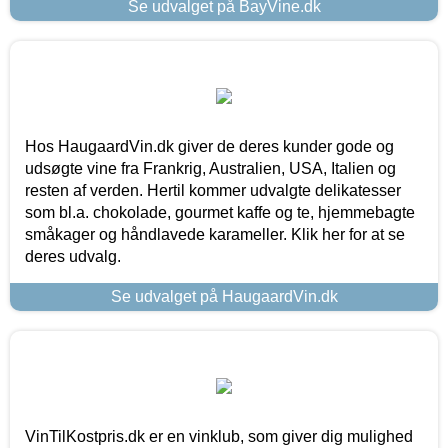
Se udvalget på BayVine.dk
Hos HaugaardVin.dk giver de deres kunder gode og
udsøgte vine fra Frankrig, Australien, USA, Italien og
resten af verden. Hertil kommer udvalgte delikatesser
som bl.a. chokolade, gourmet kaffe og te, hjemmebagte
småkager og håndlavede karameller. Klik her for at se
deres udvalg.
Se udvalget på HaugaardVin.dk
VinTilKostpris.dk er en vinklub, som giver dig mulighed