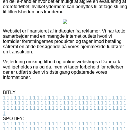
en del e-handler hvor det er muligt at afgive en evaluering af
ordreforløbet, hvilket ydermere kan benyttes til at tage stilling
til tilfredsheden hos kunderne.
Websitet er finansieret af indtægter fra reklamer. Vi har tætte
samarbejder med en mængde internet outlets hvori vi
formidler forretningernes produkter, og tager imod betaling
såfremt en af de besøgende på vores hjemmeside fuldfører
en transaktion.
Vejledning omkring tilbud og online webshops i Danmark
vedligeholdes nu og da, men vi tager forbehold for rettelser
der er udført siden vi sidste gang opdaterede vores
informationer.
BITLY:
1
1
1
1
1
1
1
1
1
1
1
1
1
1
1
1
1
1
1
1
1
1
1
1
1
1
1
1
1
1
1
1
1
1
1
1
1
1
1
1
1
1
1
1
1
1
1
1
1
1
1
1
1
1
1
1
1
1
1
1
1
1
1
1
1
1
1
1
1
1
1
1
1
1
1
1
1
1
1
1
1
1
1
1
1
1
1
1
1
1
1
1
1
1
1
1
1
1
1
1
SPOTIFY:
1
1
1
1
1
1
1
1
1
1
1
1
1
1
1
1
1
1
1
1
1
1
1
1
1
1
1
1
1
1
1
1
1
1
1
1
1
1
1
1
1
1
1
1
1
1
1
1
1
1
1
1
1
1
1
1
1
1
1
1
1
1
1
1
1
1