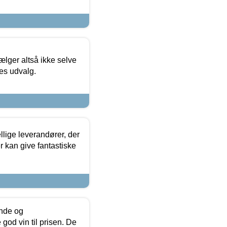
ælger altså ikke selve
res udvalg.
lige leverandører, der
r kan give fantastiske
unde og
od vin til prisen. De