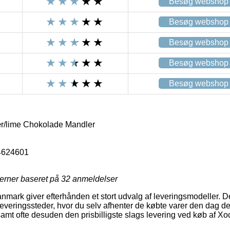
Besøg webshop
Besøg webshop
Besøg webshop
Besøg webshop
Besøg webshop
ær/lime Chokolade Mandler
4624601
jerner baseret på
32
anmeldelser
mark giver efterhånden et stort udvalg af leveringsmodeller. 
veringssteder, hvor du selv afhenter de købte varer den dag de
amt ofte desuden den prisbilligste slags levering ved køb af Xo