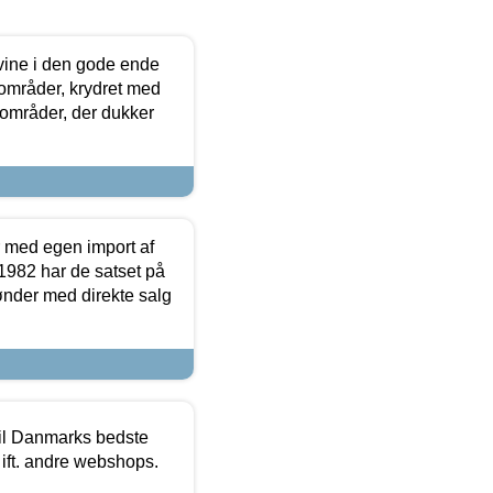
 vine i den gode ende
e områder, krydret med
 områder, der dukker
r med egen import af
i 1982 har de satset på
ønder med direkte salg
 til Danmarks bedste
 ift. andre webshops.