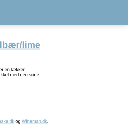
dbær/lime
er en lækker
trukket med den søde
aske.dk
og
Wineman.dk
,