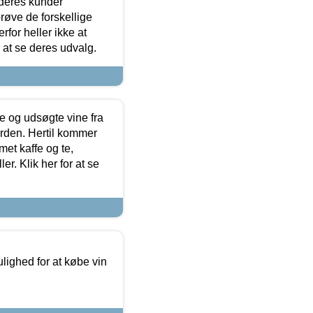
 deres kunder
røve de forskellige
for heller ikke at
r at se deres udvalg.
 og udsøgte vine fra
erden. Hertil kommer
et kaffe og te,
. Klik her for at se
ulighed for at købe vin