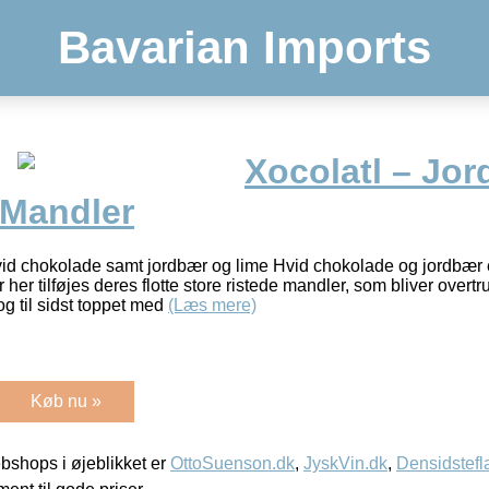
Bavarian Imports
Xocolatl – Jor
Mandler
vid chokolade samt jordbær og lime Hvid chokolade og jordbær 
 her tilføjes deres flotte store ristede mandler, som bliver over
g til sidst toppet med
(Læs mere)
Køb nu »
shops i øjeblikket er
OttoSuenson.dk
,
JyskVin.dk
,
Densidstefl