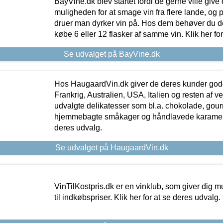
BayVine.dk blev startet fordi de gerne ville give
muligheden for at smage vin fra flere lande, og p
druer man dyrker vin på. Hos dem behøver du der
købe 6 eller 12 flasker af samme vin. Klik her fo
Se udvalget på BayVine.dk
Hos HaugaardVin.dk giver de deres kunder gode
Frankrig, Australien, USA, Italien og resten af v
udvalgte delikatesser som bl.a. chokolade, gourm
hjemmebagte småkager og håndlavede karameller
deres udvalg.
Se udvalget på HaugaardVin.dk
VinTilKostpris.dk er en vinklub, som giver dig m
til indkøbspriser. Klik her for at se deres udvalg.