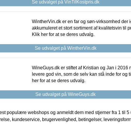
Se udvalget på VinTilKostpris.dk
WintherVin.dk er en far og søn-virksomhed der 
akkumuleret et stort sortiment af kvalitetsvin til pri
Klik her for at se deres udvalg.
Se udvalget på WintherVin.dk
WineGuys.dk er stiftet af Kristian og Jan i 2016
levere god vin, som de selv kan stå inde for og til
her for at se deres udvalg.
Se udvalget på WineGuys.dk
t populære webshops og anmeldt dem med stjerner fra 1 til 5 ud
rrelse, kundeservice, brugervenlighed, betingelser, leveringsfor