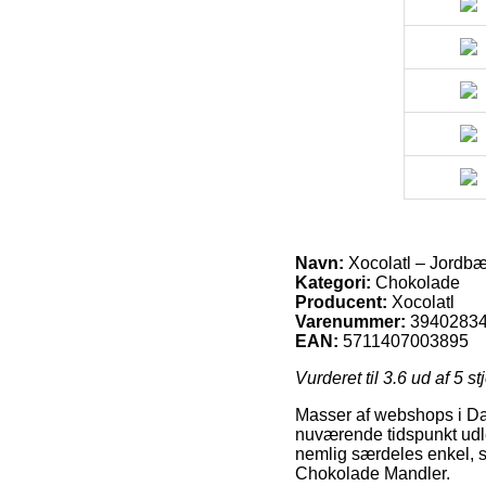
Navn:
Xocolatl – Jordb
Kategori:
Chokolade
Producent:
Xocolatl
Varenummer:
3940283
EAN:
5711407003895
Vurderet til
3.6
ud af 5 st
Masser af webshops i Dan
nuværende tidspunkt udle
nemlig særdeles enkel, s
Chokolade Mandler.