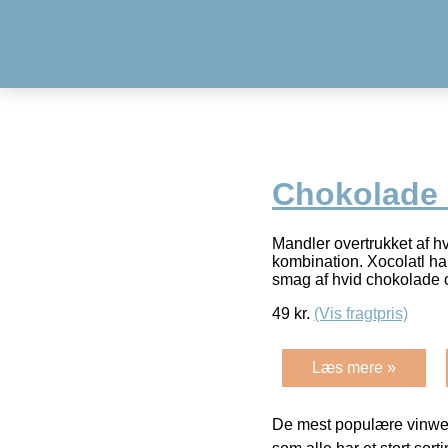
Chokolade 
Mandler overtrukket af h
kombination. Xocolatl har
smag af hvid chokolade o
49
kr.
(Vis fragtpris)
Læs mere »
De mest populære vinweb