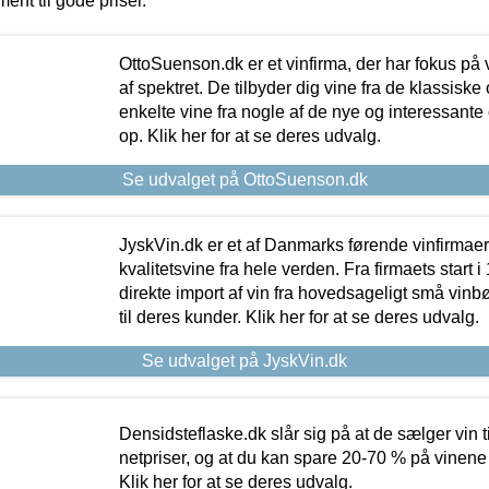
ment til gode priser.
OttoSuenson.dk er et vinfirma, der har fokus på
af spektret. De tilbyder dig vine fra de klassisk
enkelte vine fra nogle af de nye og interessante
op. Klik her for at se deres udvalg.
Se udvalget på OttoSuenson.dk
JyskVin.dk er et af Danmarks førende vinfirmae
kvalitetsvine fra hele verden. Fra firmaets start 
direkte import af vin fra hovedsageligt små vinb
til deres kunder. Klik her for at se deres udvalg.
Se udvalget på JyskVin.dk
Densidsteflaske.dk slår sig på at de sælger vin
netpriser, og at du kan spare 20-70 % på vinene
Klik her for at se deres udvalg.