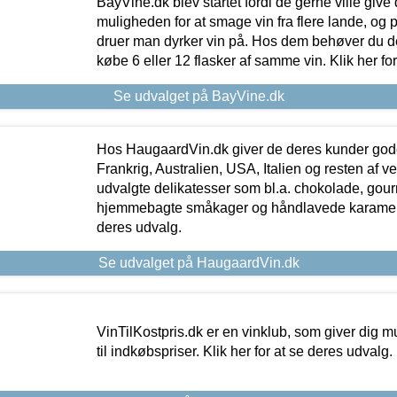
BayVine.dk blev startet fordi de gerne ville give
muligheden for at smage vin fra flere lande, og p
druer man dyrker vin på. Hos dem behøver du der
købe 6 eller 12 flasker af samme vin. Klik her fo
Se udvalget på BayVine.dk
Hos HaugaardVin.dk giver de deres kunder gode
Frankrig, Australien, USA, Italien og resten af v
udvalgte delikatesser som bl.a. chokolade, gourm
hjemmebagte småkager og håndlavede karameller
deres udvalg.
Se udvalget på HaugaardVin.dk
VinTilKostpris.dk er en vinklub, som giver dig m
til indkøbspriser. Klik her for at se deres udvalg.