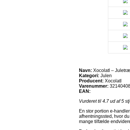
Navn:
Xocolatl – Juletr
Kategori:
Julen
Producent:
Xocolatl
Varenummer:
3214040
EAN:
Vurderet til
4.7
ud af 5 st
En stor portion e-handler 
afhentningssted, hvor du 
mange tilfælde endvidere