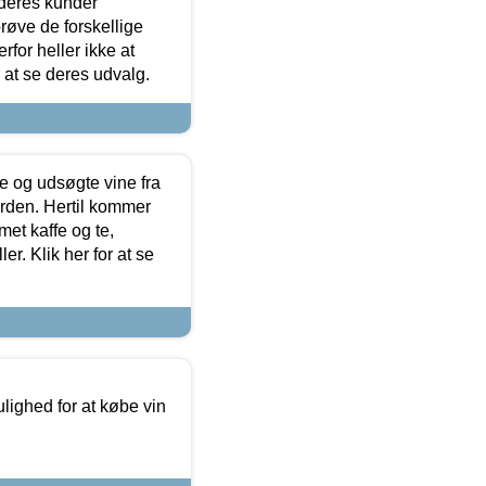
 deres kunder
røve de forskellige
for heller ikke at
r at se deres udvalg.
 og udsøgte vine fra
erden. Hertil kommer
et kaffe og te,
. Klik her for at se
ulighed for at købe vin