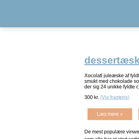
dessertæs
Xocolatl juleæske af fyl
smukt med chokolade som
der sig 24 unikke fyldte
300
kr.
(Vis fragtpris)
Læs mere »
De mest populære vinweb