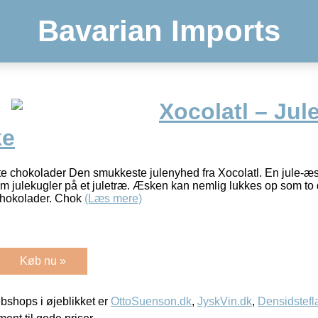
Bavarian Imports
Xocolatl – Jul
ke
dte chokolader Den smukkeste julenyhed fra Xocolatl. En jule-æ
 julekugler på et juletræ. Æsken kan nemlig lukkes op som to
 chokolader. Chok
(Læs mere)
Køb nu »
shops i øjeblikket er
OttoSuenson.dk
,
JyskVin.dk
,
Densidstefl