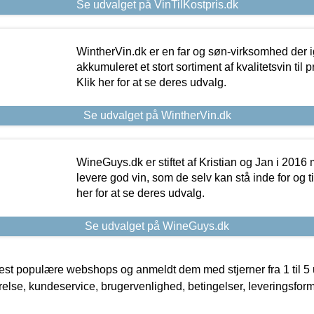
Se udvalget på VinTilKostpris.dk
WintherVin.dk er en far og søn-virksomhed der 
akkumuleret et stort sortiment af kvalitetsvin til pri
Klik her for at se deres udvalg.
Se udvalget på WintherVin.dk
WineGuys.dk er stiftet af Kristian og Jan i 2016
levere god vin, som de selv kan stå inde for og til
her for at se deres udvalg.
Se udvalget på WineGuys.dk
t populære webshops og anmeldt dem med stjerner fra 1 til 5 ud
rrelse, kundeservice, brugervenlighed, betingelser, leveringsfor