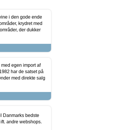
 vine i den gode ende
e områder, krydret med
 områder, der dukker
r med egen import af
i 1982 har de satset på
ønder med direkte salg
 til Danmarks bedste
 ift. andre webshops.