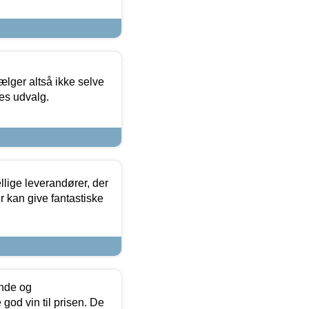
ælger altså ikke selve
res udvalg.
lige leverandører, der
r kan give fantastiske
unde og
od vin til prisen. De