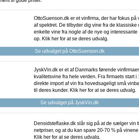
ment til gode priser.
OttoSuenson.dk er et vinfirma, der har fokus på
af spektret. De tilbyder dig vine fra de klassisk
enkelte vine fra nogle af de nye og interessante
op. Klik her for at se deres udvalg.
Se udvalget på OttoSuenson.dk
JyskVin.dk er et af Danmarks førende vinfirmae
kvalitetsvine fra hele verden. Fra firmaets start 
direkte import af vin fra hovedsageligt små vinb
til deres kunder. Klik her for at se deres udvalg.
Se udvalget på JyskVin.dk
Densidsteflaske.dk slår sig på at de sælger vin
netpriser, og at du kan spare 20-70 % på vinene
Klik her for at se deres udvalg.