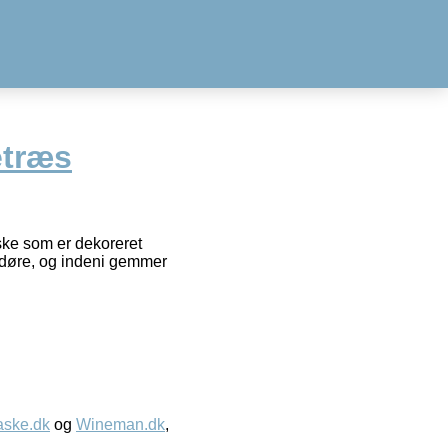
etræs
ske som er dekoreret
 døre, og indeni gemmer
aske.dk
og
Wineman.dk
,