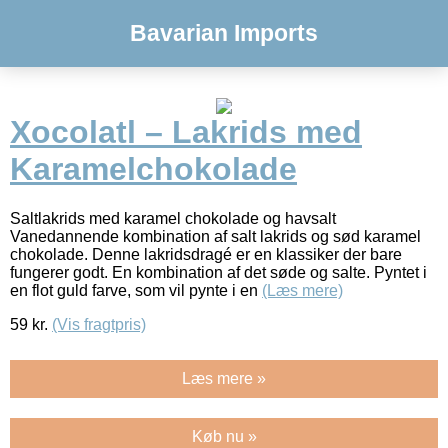
Bavarian Imports
Xocolatl – Lakrids med
Karamelchokolade
Saltlakrids med karamel chokolade og havsalt
Vanedannende kombination af salt lakrids og sød karamel
chokolade. Denne lakridsdragé er en klassiker der bare
fungerer godt. En kombination af det søde og salte. Pyntet i
en flot guld farve, som vil pynte i en
(Læs mere)
59
kr.
(Vis fragtpris)
Læs mere »
Køb nu »