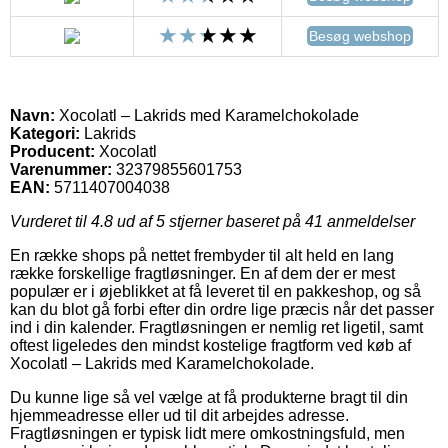
Besøg webshop
Navn:
Xocolatl – Lakrids med Karamelchokolade
Kategori:
Lakrids
Producent:
Xocolatl
Varenummer:
32379855601753
EAN:
5711407004038
Vurderet til
4.8
ud af 5 stjerner baseret på
41
anmeldelser
En række shops på nettet frembyder til alt held en lang
række forskellige fragtløsninger. En af dem der er mest
populær er i øjeblikket at få leveret til en pakkeshop, og så
kan du blot gå forbi efter din ordre lige præcis når det passer
ind i din kalender. Fragtløsningen er nemlig ret ligetil, samt
oftest ligeledes den mindst kostelige fragtform ved køb af
Xocolatl – Lakrids med Karamelchokolade.
Du kunne lige så vel vælge at få produkterne bragt til din
hjemmeadresse eller ud til dit arbejdes adresse.
Fragtløsningen er typisk lidt mere omkostningsfuld, men