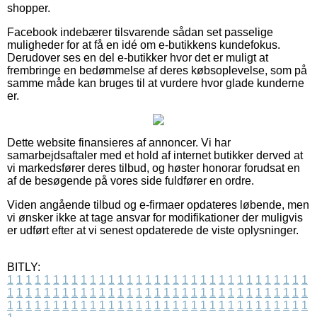
shopper.
Facebook indebærer tilsvarende sådan set passelige
muligheder for at få en idé om e-butikkens kundefokus.
Derudover ses en del e-butikker hvor det er muligt at
frembringe en bedømmelse af deres købsoplevelse, som på
samme måde kan bruges til at vurdere hvor glade kunderne
er.
Dette website finansieres af annoncer. Vi har
samarbejdsaftaler med et hold af internet butikker derved at
vi markedsfører deres tilbud, og høster honorar forudsat en
af de besøgende på vores side fuldfører en ordre.
Viden angående tilbud og e-firmaer opdateres løbende, men
vi ønsker ikke at tage ansvar for modifikationer der muligvis
er udført efter at vi senest opdaterede de viste oplysninger.
BITLY:
1
1
1
1
1
1
1
1
1
1
1
1
1
1
1
1
1
1
1
1
1
1
1
1
1
1
1
1
1
1
1
1
1
1
1
1
1
1
1
1
1
1
1
1
1
1
1
1
1
1
1
1
1
1
1
1
1
1
1
1
1
1
1
1
1
1
1
1
1
1
1
1
1
1
1
1
1
1
1
1
1
1
1
1
1
1
1
1
1
1
1
1
1
1
1
1
1
1
1