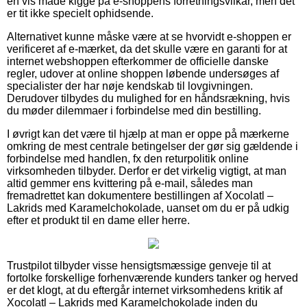
en vis måde kigge på e-shoppens forretningsvilkår, men det
er tit ikke specielt ophidsende.
Alternativet kunne måske være at se hvorvidt e-shoppen er
verificeret af e-mærket, da det skulle være en garanti for at
internet webshoppen efterkommer de officielle danske
regler, udover at online shoppen løbende undersøges af
specialister der har nøje kendskab til lovgivningen.
Derudover tilbydes du mulighed for en håndsrækning, hvis
du møder dilemmaer i forbindelse med din bestilling.
I øvrigt kan det være til hjælp at man er oppe på mærkerne
omkring de mest centrale betingelser der gør sig gældende i
forbindelse med handlen, fx den returpolitik online
virksomheden tilbyder. Derfor er det virkelig vigtigt, at man
altid gemmer ens kvittering på e-mail, således man
fremadrettet kan dokumentere bestillingen af Xocolatl –
Lakrids med Karamelchokolade, uanset om du er på udkig
efter et produkt til en dame eller herre.
Trustpilot tilbyder visse hensigtsmæssige genveje til at
fortolke forskellige forhenværende kunders tanker og herved
er det klogt, at du eftergår internet virksomhedens kritik af
Xocolatl – Lakrids med Karamelchokolade inden du