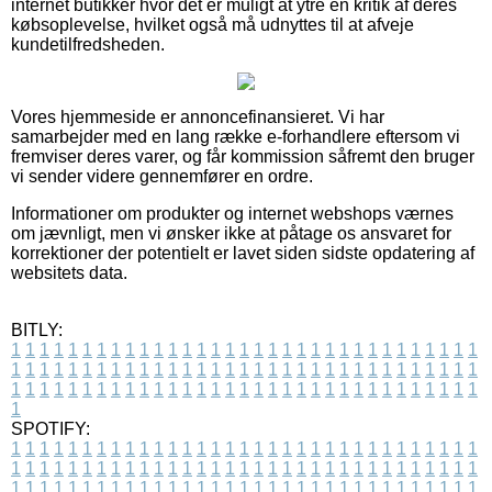
internet butikker hvor det er muligt at ytre en kritik af deres
købsoplevelse, hvilket også må udnyttes til at afveje
kundetilfredsheden.
Vores hjemmeside er annoncefinansieret. Vi har
samarbejder med en lang række e-forhandlere eftersom vi
fremviser deres varer, og får kommission såfremt den bruger
vi sender videre gennemfører en ordre.
Informationer om produkter og internet webshops værnes
om jævnligt, men vi ønsker ikke at påtage os ansvaret for
korrektioner der potentielt er lavet siden sidste opdatering af
websitets data.
BITLY:
1
1
1
1
1
1
1
1
1
1
1
1
1
1
1
1
1
1
1
1
1
1
1
1
1
1
1
1
1
1
1
1
1
1
1
1
1
1
1
1
1
1
1
1
1
1
1
1
1
1
1
1
1
1
1
1
1
1
1
1
1
1
1
1
1
1
1
1
1
1
1
1
1
1
1
1
1
1
1
1
1
1
1
1
1
1
1
1
1
1
1
1
1
1
1
1
1
1
1
1
SPOTIFY:
1
1
1
1
1
1
1
1
1
1
1
1
1
1
1
1
1
1
1
1
1
1
1
1
1
1
1
1
1
1
1
1
1
1
1
1
1
1
1
1
1
1
1
1
1
1
1
1
1
1
1
1
1
1
1
1
1
1
1
1
1
1
1
1
1
1
1
1
1
1
1
1
1
1
1
1
1
1
1
1
1
1
1
1
1
1
1
1
1
1
1
1
1
1
1
1
1
1
1