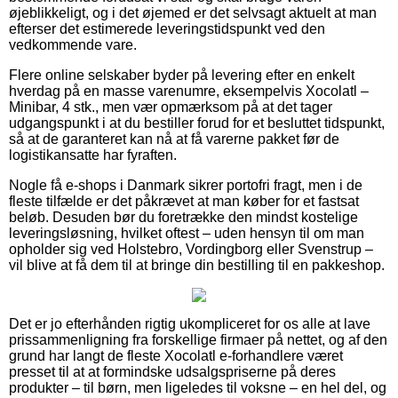
øjeblikkeligt, og i det øjemed er det selvsagt aktuelt at man
efterser det estimerede leveringstidspunkt ved den
vedkommende vare.
Flere online selskaber byder på levering efter en enkelt
hverdag på en masse varenumre, eksempelvis Xocolatl –
Minibar, 4 stk., men vær opmærksom på at det tager
udgangspunkt i at du bestiller forud for et besluttet tidspunkt,
så at de garanteret kan nå at få varerne pakket før de
logistikansatte har fyraften.
Nogle få e-shops i Danmark sikrer portofri fragt, men i de
fleste tilfælde er det påkrævet at man køber for et fastsat
beløb. Desuden bør du foretrække den mindst kostelige
leveringsløsning, hvilket oftest – uden hensyn til om man
opholder sig ved Holstebro, Vordingborg eller Svenstrup –
vil blive at få dem til at bringe din bestilling til en pakkeshop.
Det er jo efterhånden rigtig ukompliceret for os alle at lave
prissammenligning fra forskellige firmaer på nettet, og af den
grund har langt de fleste Xocolatl e-forhandlere været
presset til at at formindske udsalgspriserne på deres
produkter – til børn, men ligeledes til voksne – en hel del, og