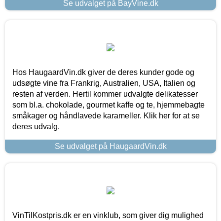
Se udvalget på BayVine.dk
Hos HaugaardVin.dk giver de deres kunder gode og
udsøgte vine fra Frankrig, Australien, USA, Italien og
resten af verden. Hertil kommer udvalgte delikatesser
som bl.a. chokolade, gourmet kaffe og te, hjemmebagte
småkager og håndlavede karameller. Klik her for at se
deres udvalg.
Se udvalget på HaugaardVin.dk
VinTilKostpris.dk er en vinklub, som giver dig mulighed