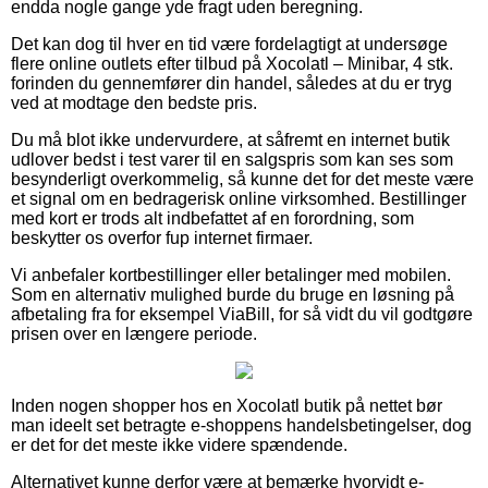
endda nogle gange yde fragt uden beregning.
Det kan dog til hver en tid være fordelagtigt at undersøge
flere online outlets efter tilbud på Xocolatl – Minibar, 4 stk.
forinden du gennemfører din handel, således at du er tryg
ved at modtage den bedste pris.
Du må blot ikke undervurdere, at såfremt en internet butik
udlover bedst i test varer til en salgspris som kan ses som
besynderligt overkommelig, så kunne det for det meste være
et signal om en bedragerisk online virksomhed. Bestillinger
med kort er trods alt indbefattet af en forordning, som
beskytter os overfor fup internet firmaer.
Vi anbefaler kortbestillinger eller betalinger med mobilen.
Som en alternativ mulighed burde du bruge en løsning på
afbetaling fra for eksempel ViaBill, for så vidt du vil godtgøre
prisen over en længere periode.
Inden nogen shopper hos en Xocolatl butik på nettet bør
man ideelt set betragte e-shoppens handelsbetingelser, dog
er det for det meste ikke videre spændende.
Alternativet kunne derfor være at bemærke hvorvidt e-