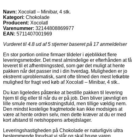
Navn:
Xocolatl – Minibar, 4 stk.
Kategori:
Chokolade
Producent:
Xocolatl
Varenummer:
32144808869977
EAN:
5711407001969
Vurderet til
4.8
ud af 5 stjerner baseret på
17
anmeldelser
En stor portion online firmaer tildeler i øjeblikket flere
leveringsmetoder. Det mest almindelige er efterhånden at få
leveret til et afhentningssted, som gør det muligt at hente
pakken når det passer ind i din hverdag. Muligheden er jo
ekstremt uproblematisk, samt ofte tilmed den mest letkøbte
mulighed for fragt ved køb af Xocolatl – Minibar, 4 stk..
Du kan ligeledes påtænke at bestille pakken til levering
hjem til dig eller til når du er på job. Den bliver jævnligt en
lille smule mere omkostningsfuld, men tillige vældig nem.
Den mindst kostelige fragtmetode kan ikke modsiges at
være at hente ordren selv, men dette kræver at du er med
kort afstand til netshoppens arbejdslager.
Leveringshastigheden på Chokolade er naturligvis ultra
bestemmende forudsat vi står og skal bruge varen