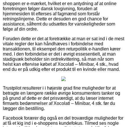
shoppen er e-mærket, hvilket er en antydning af at online
forretningen følger dansk lovgivning, foruden at
hjemmesiden tit efterses af fagmænd som forstår
retningslinjerne. Dette er desuden en god chance for
assistance, såfremt du udsættes for vanskeligheder som
følge af din ordre.
Foruden dette er det at foretrække at man er sat ind i de mest
vitale regler der kan håndhæves i forbindelse med
transaktionen, til eksempel den returpolitik e-handlen kører
med. I den forbindelse er det i øvrigt essesentielt, at man
stadigvæk beholder sin ordrekvittering, så man når som
helst kan eftervise købet af Xocolatl – Minibar, 4 stk., hvad
end du er på udkig efter et produkt til en kvinde eller mand.
Trustpilot resulterer i i højeste grad fine muligheder for at
betragte en længere række øvrige konsumenters tanker og
på grund af dette er det prisværdigt, at du læser internet
firmaets bedømmelser af Xocolatl – Minibar, 4 stk. før du
lægger din bestilling.
Facebook forærer dig også en del troværdige muligheder for
at få et kig ind i e-shoppens kundefokus. Tilmed ses nogle