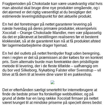
Fragtperioden på Chokolade kan være usædvanlig vital hvis
man absolut skal bruge dine nye produkter omgående, og i
det øjemed er det rigtig væsentligt at du besigtiger det
estimerede leveringstidspunkt for det aktuelle produkt.
En hel del forretninger på nettet garanterer levering på
næste hverdag på deres primære produkter, eksempelvis
Xocolatl – Orange Chokolade Mandler, men vær påpasselig
da det er påkrævet at bestillingen realiseres før et bestemt
klokkeslæt, så at de garanteret kan nå at få produktet afsted
før lagermedarbejderne drager hjemad.
En hel del outlets på nettet frembyder fragt uden beregning,
men i reglen er det så præmissen at der købes for en konkret
pris. Som alternativ burde man foretrække den prisbilligste
metode til levering, der i de fleste tilfælde – uafhængig om
du bor ved Silkeborg, Nykøbing Falster eller Svenstrup – vil
blive at få dem til at levere dine varer til en pakkeshop.
Det er efterhånden særligt smertefrit for internetbrugere at
finde de bedste priser fra forskellige webbutikker, og på
grund af dette har en lang række Xocolatl firmaer på nettet
været tvunget til at mindske priserne på specielt deres bedst