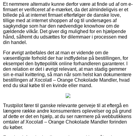
Et nemmere alternativ kunne derfor være at finde ud af om e-
firmaet er verificeret af e-mærket, da det almindeligvis er et
billede på at internet firmaet efterfølger de danske love,
tillige med at internet shoppen af og til undersøges af
sagkyndige som har den nødvendige knowhow om de
gældende vilkår. Det giver dig mulighed for en hjælpende
hånd, såfremt du udsættes for dilemmaer i processen med
din handel.
For øvrigt anbefales det at man er vidende om de
væsentligste forhold der har indflydelse på bestillingen, for
eksempel den byttepolitik online forhandleren garanterer. I
den relation er det i øvrigt relevant, at man stadig gemmer
sin e-mail kvittering, så man når som helst kan dokumentere
bestillingen af Xocolatl – Orange Chokolade Mandler, hvad
end du skal købe til en kvinde eller mand.
Trustpilot fører til ganske relevante genveje til at eftergå en
længere række andre konsumenters oplevelser og på grund
af dette er det en hjælp, at du ser nærmere på webbutikkens
omtaler af Xocolatl – Orange Chokolade Mandler forinden
du køber.