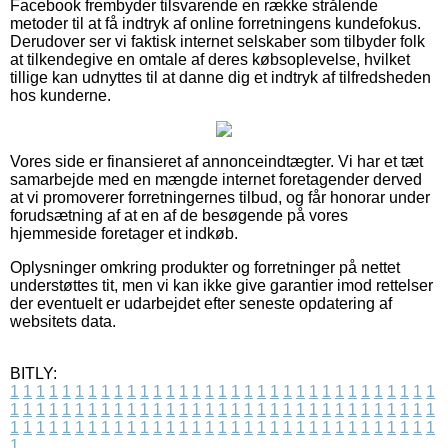
Facebook frembyder tilsvarende en række strålende
metoder til at få indtryk af online forretningens kundefokus.
Derudover ser vi faktisk internet selskaber som tilbyder folk
at tilkendegive en omtale af deres købsoplevelse, hvilket
tillige kan udnyttes til at danne dig et indtryk af tilfredsheden
hos kunderne.
Vores side er finansieret af annonceindtægter. Vi har et tæt
samarbejde med en mængde internet foretagender derved
at vi promoverer forretningernes tilbud, og får honorar under
forudsætning af at en af de besøgende på vores
hjemmeside foretager et indkøb.
Oplysninger omkring produkter og forretninger på nettet
understøttes tit, men vi kan ikke give garantier imod rettelser
der eventuelt er udarbejdet efter seneste opdatering af
websitets data.
BITLY:
1
1
1
1
1
1
1
1
1
1
1
1
1
1
1
1
1
1
1
1
1
1
1
1
1
1
1
1
1
1
1
1
1
1
1
1
1
1
1
1
1
1
1
1
1
1
1
1
1
1
1
1
1
1
1
1
1
1
1
1
1
1
1
1
1
1
1
1
1
1
1
1
1
1
1
1
1
1
1
1
1
1
1
1
1
1
1
1
1
1
1
1
1
1
1
1
1
1
1
1