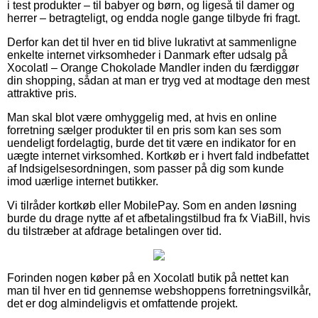
i test produkter – til babyer og børn, og ligeså til damer og
herrer – betragteligt, og endda nogle gange tilbyde fri fragt.
Derfor kan det til hver en tid blive lukrativt at sammenligne
enkelte internet virksomheder i Danmark efter udsalg på
Xocolatl – Orange Chokolade Mandler inden du færdiggør
din shopping, sådan at man er tryg ved at modtage den mest
attraktive pris.
Man skal blot være omhyggelig med, at hvis en online
forretning sælger produkter til en pris som kan ses som
uendeligt fordelagtig, burde det tit være en indikator for en
uægte internet virksomhed. Kortkøb er i hvert fald indbefattet
af Indsigelsesordningen, som passer på dig som kunde
imod uærlige internet butikker.
Vi tilråder kortkøb eller MobilePay. Som en anden løsning
burde du drage nytte af et afbetalingstilbud fra fx ViaBill, hvis
du tilstræber at afdrage betalingen over tid.
Forinden nogen køber på en Xocolatl butik på nettet kan
man til hver en tid gennemse webshoppens forretningsvilkår,
det er dog almindeligvis et omfattende projekt.