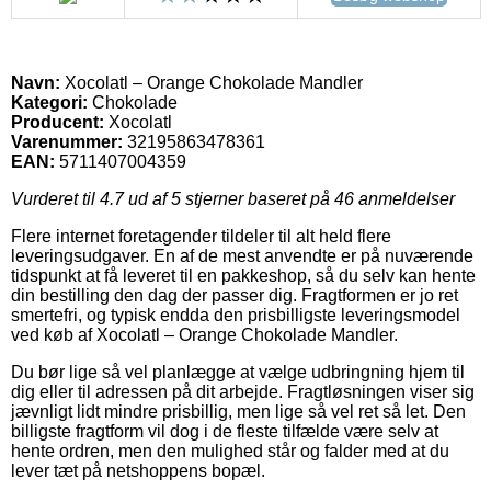
Navn:
Xocolatl – Orange Chokolade Mandler
Kategori:
Chokolade
Producent:
Xocolatl
Varenummer:
32195863478361
EAN:
5711407004359
Vurderet til
4.7
ud af 5 stjerner baseret på
46
anmeldelser
Flere internet foretagender tildeler til alt held flere
leveringsudgaver. En af de mest anvendte er på nuværende
tidspunkt at få leveret til en pakkeshop, så du selv kan hente
din bestilling den dag der passer dig. Fragtformen er jo ret
smertefri, og typisk endda den prisbilligste leveringsmodel
ved køb af Xocolatl – Orange Chokolade Mandler.
Du bør lige så vel planlægge at vælge udbringning hjem til
dig eller til adressen på dit arbejde. Fragtløsningen viser sig
jævnligt lidt mindre prisbillig, men lige så vel ret så let. Den
billigste fragtform vil dog i de fleste tilfælde være selv at
hente ordren, men den mulighed står og falder med at du
lever tæt på netshoppens bopæl.