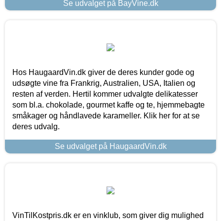
Se udvalget på BayVine.dk
Hos HaugaardVin.dk giver de deres kunder gode og
udsøgte vine fra Frankrig, Australien, USA, Italien og
resten af verden. Hertil kommer udvalgte delikatesser
som bl.a. chokolade, gourmet kaffe og te, hjemmebagte
småkager og håndlavede karameller. Klik her for at se
deres udvalg.
Se udvalget på HaugaardVin.dk
VinTilKostpris.dk er en vinklub, som giver dig mulighed