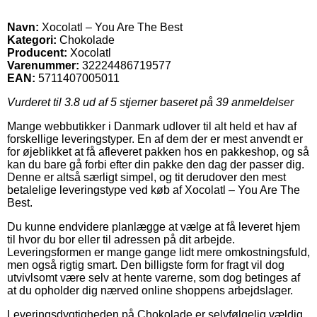
Navn:
Xocolatl – You Are The Best
Kategori:
Chokolade
Producent:
Xocolatl
Varenummer:
32224486719577
EAN:
5711407005011
Vurderet til
3.8
ud af 5 stjerner baseret på
39
anmeldelser
Mange webbutikker i Danmark udlover til alt held et hav af
forskellige leveringstyper. En af dem der er mest anvendt er
for øjeblikket at få afleveret pakken hos en pakkeshop, og så
kan du bare gå forbi efter din pakke den dag der passer dig.
Denne er altså særligt simpel, og tit derudover den mest
betalelige leveringstype ved køb af Xocolatl – You Are The
Best.
Du kunne endvidere planlægge at vælge at få leveret hjem
til hvor du bor eller til adressen på dit arbejde.
Leveringsformen er mange gange lidt mere omkostningsfuld,
men også rigtig smart. Den billigste form for fragt vil dog
utvivlsomt være selv at hente varerne, som dog betinges af
at du opholder dig nærved online shoppens arbejdslager.
Leveringsdygtigheden på Chokolade er selvfølgelig vældig