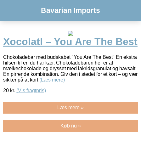
Bavarian Imports
Xocolatl – You Are The Best
Chokoladebar med budskabet "You Are The Best" En ekstra
hilsen til en du har kær. Chokoladebaren her er af
mælkechokolade og drysset med lakridsgranulat og havsalt.
En pirrende kombination. Giv den i stedet for et kort – og vær
sikker på at kort
(Læs mere)
20
kr.
(Vis fragtpris)
Læs mere »
Køb nu »