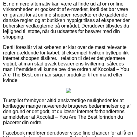
Et nemmere alternativ kan være at finde ud af om online
virksomheden er godkendt af e-mærket, fordi det bør være
en garanti for at online shoppen respekterer de gældende
danske regler, og at butikken hyppigt tilses af eksperter der
behersker vedtægterne på området. Derudover tilbydes du
lejlighed til støtte, når du udsættes for besvær med din
shopping.
Dertil foreslår vi at køberen er klar over de mest relevante
regler gældende for købet, til eksempel hvilken byttepolitik
internet shoppen tilsikrer. I relation til det er det ydermere
vigtigt, at man stadigvæk bevarer ens kvittering, således
man i fremtiden vil kunne bevidne ordren af Xocolatl – You
Are The Best, om man søger produkter til en mand eller
kvinde.
Trustpilot frembyder altid ønskværdige muligheder for at
kortlægge mange nuværende brugeres bedømmelser og af
den grund er det godt, at du læser internet forhandlerens
anmeldelser af Xocolatl – You Are The Best forinden du
placerer din ordre.
Facebook medfører derudover visse fine chancer for at få en