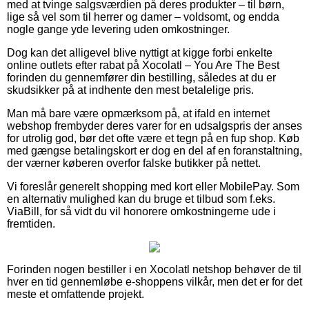
med at tvinge salgsværdien på deres produkter – til børn,
lige så vel som til herrer og damer – voldsomt, og endda
nogle gange yde levering uden omkostninger.
Dog kan det alligevel blive nyttigt at kigge forbi enkelte
online outlets efter rabat på Xocolatl – You Are The Best
forinden du gennemfører din bestilling, således at du er
skudsikker på at indhente den mest betalelige pris.
Man må bare være opmærksom på, at ifald en internet
webshop frembyder deres varer for en udsalgspris der anses
for utrolig god, bør det ofte være et tegn på en fup shop. Køb
med gængse betalingskort er dog en del af en foranstaltning,
der værner køberen overfor falske butikker på nettet.
Vi foreslår generelt shopping med kort eller MobilePay. Som
en alternativ mulighed kan du bruge et tilbud som f.eks.
ViaBill, for så vidt du vil honorere omkostningerne ude i
fremtiden.
Forinden nogen bestiller i en Xocolatl netshop behøver de til
hver en tid gennemløbe e-shoppens vilkår, men det er for det
meste et omfattende projekt.