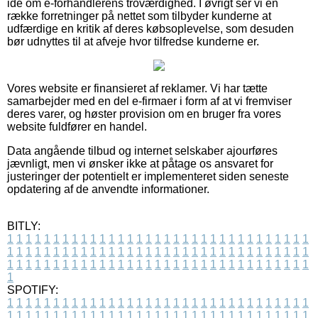
idé om e-forhandlerens troværdighed. I øvrigt ser vi en
række forretninger på nettet som tilbyder kunderne at
udfærdige en kritik af deres købsoplevelse, som desuden
bør udnyttes til at afveje hvor tilfredse kunderne er.
Vores website er finansieret af reklamer. Vi har tætte
samarbejder med en del e-firmaer i form af at vi fremviser
deres varer, og høster provision om en bruger fra vores
website fuldfører en handel.
Data angående tilbud og internet selskaber ajourføres
jævnligt, men vi ønsker ikke at påtage os ansvaret for
justeringer der potentielt er implementeret siden seneste
opdatering af de anvendte informationer.
BITLY:
1
1
1
1
1
1
1
1
1
1
1
1
1
1
1
1
1
1
1
1
1
1
1
1
1
1
1
1
1
1
1
1
1
1
1
1
1
1
1
1
1
1
1
1
1
1
1
1
1
1
1
1
1
1
1
1
1
1
1
1
1
1
1
1
1
1
1
1
1
1
1
1
1
1
1
1
1
1
1
1
1
1
1
1
1
1
1
1
1
1
1
1
1
1
1
1
1
1
1
1
SPOTIFY:
1
1
1
1
1
1
1
1
1
1
1
1
1
1
1
1
1
1
1
1
1
1
1
1
1
1
1
1
1
1
1
1
1
1
1
1
1
1
1
1
1
1
1
1
1
1
1
1
1
1
1
1
1
1
1
1
1
1
1
1
1
1
1
1
1
1