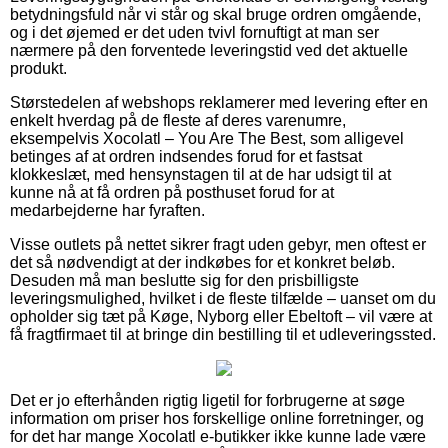
betydningsfuld når vi står og skal bruge ordren omgående,
og i det øjemed er det uden tvivl fornuftigt at man ser
nærmere på den forventede leveringstid ved det aktuelle
produkt.
Størstedelen af webshops reklamerer med levering efter en
enkelt hverdag på de fleste af deres varenumre,
eksempelvis Xocolatl – You Are The Best, som alligevel
betinges af at ordren indsendes forud for et fastsat
klokkeslæt, med hensynstagen til at de har udsigt til at
kunne nå at få ordren på posthuset forud for at
medarbejderne har fyraften.
Visse outlets på nettet sikrer fragt uden gebyr, men oftest er
det så nødvendigt at der indkøbes for et konkret beløb.
Desuden må man beslutte sig for den prisbilligste
leveringsmulighed, hvilket i de fleste tilfælde – uanset om du
opholder sig tæt på Køge, Nyborg eller Ebeltoft – vil være at
få fragtfirmaet til at bringe din bestilling til et udleveringssted.
Det er jo efterhånden rigtig ligetil for forbrugerne at søge
information om priser hos forskellige online forretninger, og
for det har mange Xocolatl e-butikker ikke kunne lade være