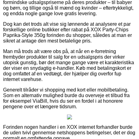
formindske udsalgspriserne på deres produkter – til babyer
og børn, og tillige også til mænd og kvinder – eftertrykkeligt,
og endda nogle gange love gratis levering.
Dog kan det trods alt vise sig lønnende at analysere et par
forskellige online butikker efter rabat på XOX Party-Chips
Paprika-Style 350g forinden du shopper, således at man er
sikret at antage den mest betalelige pris.
Man må trods alt være obs på, at når en e-forretning
frembyder produkter til salg for en udsalgspris der virker
utopisk gunstig, bør det mange gange være et karakteristika
der viser en snydagtig e-handler. Køb med betalingskort er
dog omfattet af en vedtægt, der hjælper dig overfor fup
internet varehuse.
Generelt tilråder vi shopping med kort eller mobilbetaling.
Som en alternativ mulighed burde du overveje et tilbud fra
for eksempel ViaBill, hvis du ser en fordel i at honorere
pengene over et længere tidsrum.
Forinden nogen handler i en XOX internet forhandler burde
de uden tvivl gennemse netshoppens betingelser, det er dog
normalt en omfattende opgave.