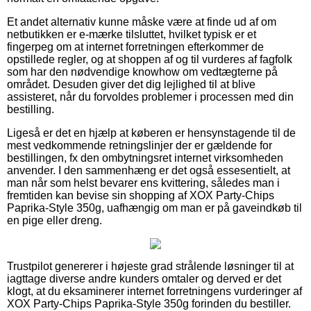
Et andet alternativ kunne måske være at finde ud af om
netbutikken er e-mærke tilsluttet, hvilket typisk er et
fingerpeg om at internet forretningen efterkommer de
opstillede regler, og at shoppen af og til vurderes af fagfolk
som har den nødvendige knowhow om vedtægterne på
området. Desuden giver det dig lejlighed til at blive
assisteret, når du forvoldes problemer i processen med din
bestilling.
Ligeså er det en hjælp at køberen er hensynstagende til de
mest vedkommende retningslinjer der er gældende for
bestillingen, fx den ombytningsret internet virksomheden
anvender. I den sammenhæng er det også essesentielt, at
man når som helst bevarer ens kvittering, således man i
fremtiden kan bevise sin shopping af XOX Party-Chips
Paprika-Style 350g, uafhængig om man er på gaveindkøb til
en pige eller dreng.
Trustpilot genererer i højeste grad strålende løsninger til at
iagttage diverse andre kunders omtaler og derved er det
klogt, at du eksaminerer internet forretningens vurderinger af
XOX Party-Chips Paprika-Style 350g forinden du bestiller.