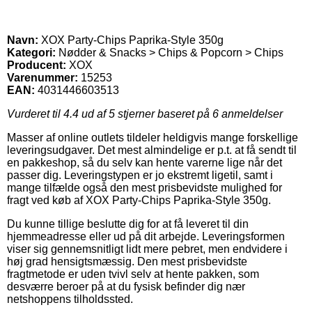
Navn:
XOX Party-Chips Paprika-Style 350g
Kategori:
Nødder & Snacks > Chips & Popcorn > Chips
Producent:
XOX
Varenummer:
15253
EAN:
4031446603513
Vurderet til
4.4
ud af 5 stjerner baseret på
6
anmeldelser
Masser af online outlets tildeler heldigvis mange forskellige
leveringsudgaver. Det mest almindelige er p.t. at få sendt til
en pakkeshop, så du selv kan hente varerne lige når det
passer dig. Leveringstypen er jo ekstremt ligetil, samt i
mange tilfælde også den mest prisbevidste mulighed for
fragt ved køb af XOX Party-Chips Paprika-Style 350g.
Du kunne tillige beslutte dig for at få leveret til din
hjemmeadresse eller ud på dit arbejde. Leveringsformen
viser sig gennemsnitligt lidt mere pebret, men endvidere i
høj grad hensigtsmæssig. Den mest prisbevidste
fragtmetode er uden tvivl selv at hente pakken, som
desværre beroer på at du fysisk befinder dig nær
netshoppens tilholdssted.