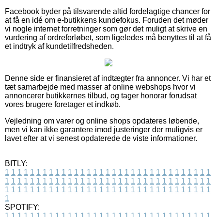
Facebook byder på tilsvarende altid fordelagtige chancer for
at få en idé om e-butikkens kundefokus. Foruden det møder
vi nogle internet forretninger som gør det muligt at skrive en
vurdering af ordreforløbet, som ligeledes må benyttes til at få
et indtryk af kundetilfredsheden.
Denne side er finansieret af indtægter fra annoncer. Vi har et
tæt samarbejde med masser af online webshops hvor vi
annoncerer butikkernes tilbud, og tager honorar forudsat
vores brugere foretager et indkøb.
Vejledning om varer og online shops opdateres løbende,
men vi kan ikke garantere imod justeringer der muligvis er
lavet efter at vi senest opdaterede de viste informationer.
BITLY:
1
1
1
1
1
1
1
1
1
1
1
1
1
1
1
1
1
1
1
1
1
1
1
1
1
1
1
1
1
1
1
1
1
1
1
1
1
1
1
1
1
1
1
1
1
1
1
1
1
1
1
1
1
1
1
1
1
1
1
1
1
1
1
1
1
1
1
1
1
1
1
1
1
1
1
1
1
1
1
1
1
1
1
1
1
1
1
1
1
1
1
1
1
1
1
1
1
1
1
1
SPOTIFY:
1
1
1
1
1
1
1
1
1
1
1
1
1
1
1
1
1
1
1
1
1
1
1
1
1
1
1
1
1
1
1
1
1