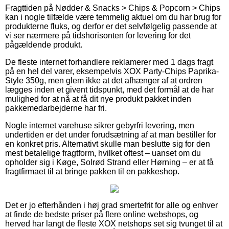
Fragttiden på Nødder & Snacks > Chips & Popcorn > Chips
kan i nogle tilfælde være temmelig aktuel om du har brug for
produkterne fluks, og derfor er det selvfølgelig passende at
vi ser nærmere på tidshorisonten for levering for det
pågældende produkt.
De fleste internet forhandlere reklamerer med 1 dags fragt
på en hel del varer, eksempelvis XOX Party-Chips Paprika-
Style 350g, men glem ikke at det afhænger af at ordren
lægges inden et givent tidspunkt, med det formål at de har
mulighed for at nå at få dit nye produkt pakket inden
pakkemedarbejderne har fri.
Nogle internet varehuse sikrer gebyrfri levering, men
undertiden er det under forudsætning af at man bestiller for
en konkret pris. Alternativt skulle man beslutte sig for den
mest betalelige fragtform, hvilket oftest – uanset om du
opholder sig i Køge, Solrød Strand eller Hørning – er at få
fragtfirmaet til at bringe pakken til en pakkeshop.
Det er jo efterhånden i høj grad smertefrit for alle og enhver
at finde de bedste priser på flere online webshops, og
herved har langt de fleste XOX netshops set sig tvunget til at