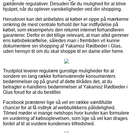
gældende regulativer. Desuden får du mulighed for at blive
hjulpet, når du oplever vanskeligheder ved din shopping.
Herudover kan det anbefales at køber er oppe på mærkerne
omkring de mest centrale forhold der har indflydelse på
købet, som eksempelvis den returret internet forhandleren
garanterer. Derfor er det tillige relevant, at man altid gemmer
ens købsbekræftelse, således man i fremtiden vil kunne
dokumentere sin shopping af Yakamoz Rødbeder i Glas,
uden hensyn til om du skal shoppe til en dame eller herre.
Trustpilot leverer regulære gunstige muligheder for at
sondere en lang række forhenværende konsumenters
bedømmelser og på grund af dette tilrådes det, at du
betragter e-handlens bedømmelser af Yakamoz Rødbeder i
Glas forud for at du bestiller.
Facebook præsterer lige så vel en række værdifulde
chancer for at få indtryk af webbutikkens pålidelighed.
Tilmed møder vi mange netshops hvor kunder kan formulere
en vurdering af købsoplevelsen, som lige så vel kan drages
fordel af til at vurdere kundernes tilfredshed.