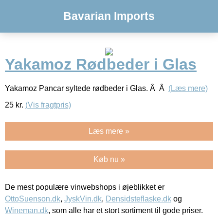
Bavarian Imports
Yakamoz Rødbeder i Glas
Yakamoz Pancar syltede rødbeder i Glas. Â Â
(Læs mere)
25
kr.
(Vis fragtpris)
Læs mere »
Køb nu »
De mest populære vinwebshops i øjeblikket er
OttoSuenson.dk
,
JyskVin.dk
,
Densidsteflaske.dk
og
Wineman.dk
, som alle har et stort sortiment til gode priser.