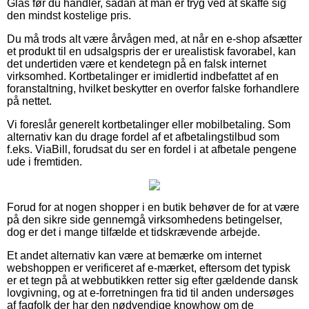
Glas før du handler, sådan at man er tryg ved at skaffe sig
den mindst kostelige pris.
Du må trods alt være årvågen med, at når en e-shop afsætter
et produkt til en udsalgspris der er urealistisk favorabel, kan
det undertiden være et kendetegn på en falsk internet
virksomhed. Kortbetalinger er imidlertid indbefattet af en
foranstaltning, hvilket beskytter en overfor falske forhandlere
på nettet.
Vi foreslår generelt kortbetalinger eller mobilbetaling. Som
alternativ kan du drage fordel af et afbetalingstilbud som
f.eks. ViaBill, forudsat du ser en fordel i at afbetale pengene
ude i fremtiden.
Forud for at nogen shopper i en butik behøver de for at være
på den sikre side gennemgå virksomhedens betingelser,
dog er det i mange tilfælde et tidskrævende arbejde.
Et andet alternativ kan være at bemærke om internet
webshoppen er verificeret af e-mærket, eftersom det typisk
er et tegn på at webbutikken retter sig efter gældende dansk
lovgivning, og at e-forretningen fra tid til anden undersøges
af fagfolk der har den nødvendige knowhow om de