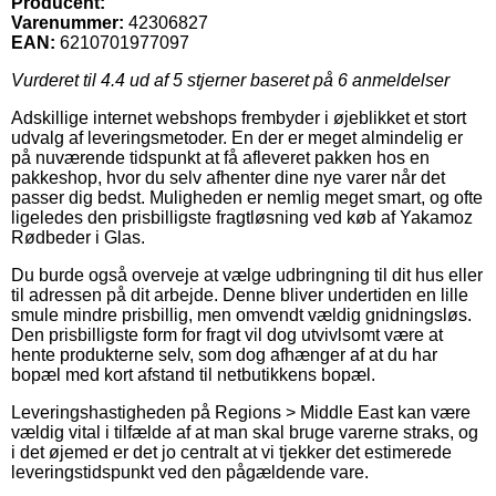
Producent:
Varenummer:
42306827
EAN:
6210701977097
Vurderet til
4.4
ud af 5 stjerner baseret på
6
anmeldelser
Adskillige internet webshops frembyder i øjeblikket et stort
udvalg af leveringsmetoder. En der er meget almindelig er
på nuværende tidspunkt at få afleveret pakken hos en
pakkeshop, hvor du selv afhenter dine nye varer når det
passer dig bedst. Muligheden er nemlig meget smart, og ofte
ligeledes den prisbilligste fragtløsning ved køb af Yakamoz
Rødbeder i Glas.
Du burde også overveje at vælge udbringning til dit hus eller
til adressen på dit arbejde. Denne bliver undertiden en lille
smule mindre prisbillig, men omvendt vældig gnidningsløs.
Den prisbilligste form for fragt vil dog utvivlsomt være at
hente produkterne selv, som dog afhænger af at du har
bopæl med kort afstand til netbutikkens bopæl.
Leveringshastigheden på Regions > Middle East kan være
vældig vital i tilfælde af at man skal bruge varerne straks, og
i det øjemed er det jo centralt at vi tjekker det estimerede
leveringstidspunkt ved den pågældende vare.