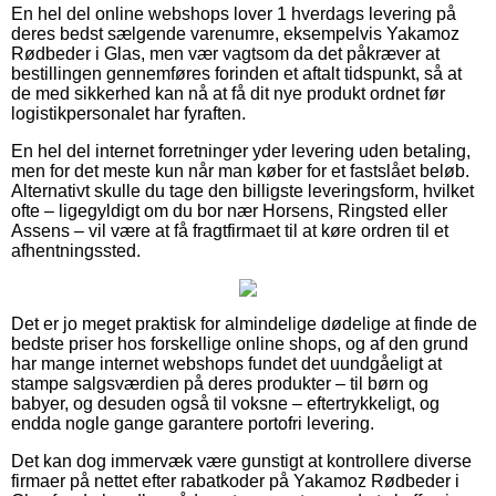
En hel del online webshops lover 1 hverdags levering på
deres bedst sælgende varenumre, eksempelvis Yakamoz
Rødbeder i Glas, men vær vagtsom da det påkræver at
bestillingen gennemføres forinden et aftalt tidspunkt, så at
de med sikkerhed kan nå at få dit nye produkt ordnet før
logistikpersonalet har fyraften.
En hel del internet forretninger yder levering uden betaling,
men for det meste kun når man køber for et fastslået beløb.
Alternativt skulle du tage den billigste leveringsform, hvilket
ofte – ligegyldigt om du bor nær Horsens, Ringsted eller
Assens – vil være at få fragtfirmaet til at køre ordren til et
afhentningssted.
Det er jo meget praktisk for almindelige dødelige at finde de
bedste priser hos forskellige online shops, og af den grund
har mange internet webshops fundet det uundgåeligt at
stampe salgsværdien på deres produkter – til børn og
babyer, og desuden også til voksne – eftertrykkeligt, og
endda nogle gange garantere portofri levering.
Det kan dog immervæk være gunstigt at kontrollere diverse
firmaer på nettet efter rabatkoder på Yakamoz Rødbeder i