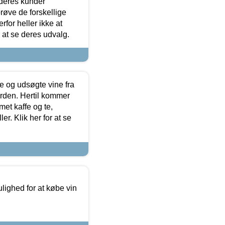
 deres kunder
røve de forskellige
for heller ikke at
r at se deres udvalg.
 og udsøgte vine fra
erden. Hertil kommer
et kaffe og te,
. Klik her for at se
ulighed for at købe vin