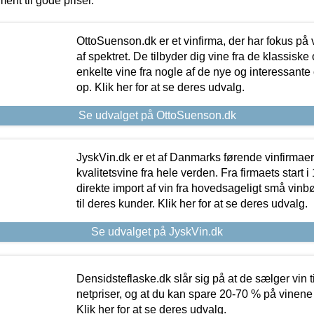
ment til gode priser.
OttoSuenson.dk er et vinfirma, der har fokus på
af spektret. De tilbyder dig vine fra de klassisk
enkelte vine fra nogle af de nye og interessante
op. Klik her for at se deres udvalg.
Se udvalget på OttoSuenson.dk
JyskVin.dk er et af Danmarks førende vinfirmae
kvalitetsvine fra hele verden. Fra firmaets start 
direkte import af vin fra hovedsageligt små vinb
til deres kunder. Klik her for at se deres udvalg.
Se udvalget på JyskVin.dk
Densidsteflaske.dk slår sig på at de sælger vin
netpriser, og at du kan spare 20-70 % på vinene
Klik her for at se deres udvalg.