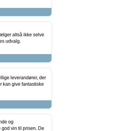
ælger altså ikke selve
res udvalg.
lige leverandører, der
r kan give fantastiske
unde og
od vin til prisen. De