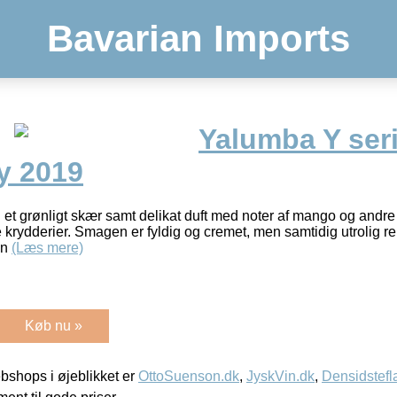
Bavarian Imports
Yalumba Y ser
y 2019
d et grønligt skær samt delikat duft med noter af mango og andre 
e krydderier. Smagen er fyldig og cremet, men samtidig utrolig r
an
(Læs mere)
Køb nu »
shops i øjeblikket er
OttoSuenson.dk
,
JyskVin.dk
,
Densidstefl