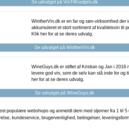
Se udvalget på VinTilKostpris.dk
WintherVin.dk er en far og søn-virksomhed der 
akkumuleret et stort sortiment af kvalitetsvin til pri
Klik her for at se deres udvalg.
Se udvalget på WintherVin.dk
WineGuys.dk er stiftet af Kristian og Jan i 2016
levere god vin, som de selv kan stå inde for og til
her for at se deres udvalg.
Se udvalget på WineGuys.dk
t populære webshops og anmeldt dem med stjerner fra 1 til 5 ud
rrelse, kundeservice, brugervenlighed, betingelser, leveringsfor