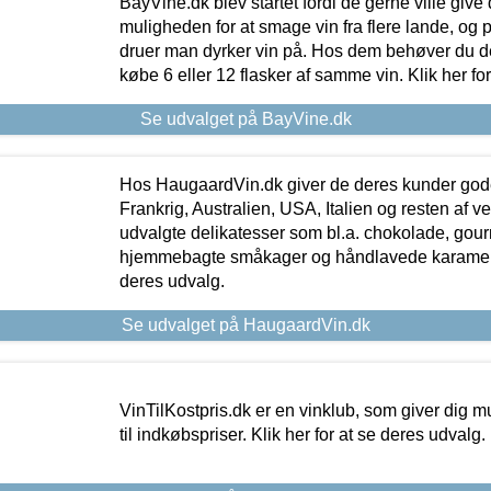
BayVine.dk blev startet fordi de gerne ville give
muligheden for at smage vin fra flere lande, og p
druer man dyrker vin på. Hos dem behøver du der
købe 6 eller 12 flasker af samme vin. Klik her fo
Se udvalget på BayVine.dk
Hos HaugaardVin.dk giver de deres kunder gode
Frankrig, Australien, USA, Italien og resten af v
udvalgte delikatesser som bl.a. chokolade, gourm
hjemmebagte småkager og håndlavede karameller
deres udvalg.
Se udvalget på HaugaardVin.dk
VinTilKostpris.dk er en vinklub, som giver dig m
til indkøbspriser. Klik her for at se deres udvalg.