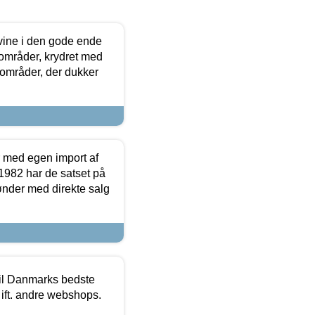
 vine i den gode ende
e områder, krydret med
 områder, der dukker
r med egen import af
i 1982 har de satset på
ønder med direkte salg
 til Danmarks bedste
 ift. andre webshops.