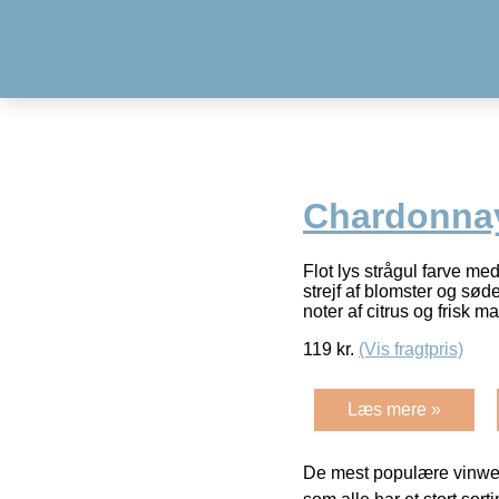
Chardonna
Flot lys strågul farve me
strejf af blomster og sød
noter af citrus og frisk m
119
kr.
(Vis fragtpris)
Læs mere »
De mest populære vinweb