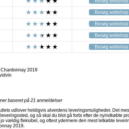
Besøg webshop
Besøg webshop
Besøg webshop
Besøg webshop
Besøg webshop
 Chardonnay 2019
vidvin
rner baseret på
21
anmeldelser
outlets udlover heldigvis alverdens leveringsmuligheder. Det mes
udleveringssted, og så skal du blot gå forbi efter de nyindkøbte pro
 jo vældig fleksibel, og oftest ydermere den mest letkøbte leve
onnay 2019.