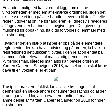
En anden mulighed kan være at kigge om online
virksomheden er medlem af e-mærke ordningen, siden det
skulle være et tegn på at e-handlen lever op til de officielle
regler, udover at online forhandleren lejlighedsvis revideres
af fagmænd der har indsigt i lovgivningen. Det giver dig
mulighed for opbakning, ifald du forvoldes dilemmaer med
din shopping.
I øvrigt er det en hjælp at køber er obs på de elementære
reglementer der kan have indvirkning på ordren, fx hvilken
returrettighed netbutikken tilbyder. I den relation er det på
samme måde relevant, at man stadig gemmer ens
kvitteringsmail, således man altid kan bevise ordren af
Yarden Cabernet Sauvignon 2018, uanset om du skal købe
gave til en voksen eller et barn.
Trustpilot præsterer faktisk fantastiske løsninger til at
gennemgå en række andre konsumenters ratings og af den
grund går vi ind for, at du evaluerer online firmaets
anmeldelser af Yarden Cabernet Sauvignon 2018 forinden
du shopper.