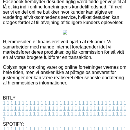
Facebook frembyder desuden rigtig værdifulde genveje til at
få et kig ind i online forretningens kundetilfredshed. Tilmed
ser vi en del online butikker hvor kunder kan afgive en
vurdering af virksomhedens service, hvilket desuden kan
drages fordel af til afvejning af tidligere kunders oplevelser.
Hjemmesiden er finansieret ved hjælp af reklamer. Vi
samarbejder med mange internet foretagender idet vi
markedsfører deres produkter, og får kommission for så vidt
en af vores brugere fuldfører en transaktion.
Oplysninger omkring varer og online forretninger værnes om
hele tiden, men vi ønsker ikke at påtage os ansvaret for
justeringer der kan være realiseret efter seneste opdatering
af hjemmesidens informationer.
BITLY:
1
1
1
1
1
1
1
1
1
1
1
1
1
1
1
1
1
1
1
1
1
1
1
1
1
1
1
1
1
1
1
1
1
1
1
1
1
1
1
1
1
1
1
1
1
1
1
1
1
1
1
1
1
1
1
1
1
1
1
1
1
1
1
1
1
1
1
1
1
1
1
1
1
1
1
1
1
1
1
1
1
1
1
1
1
1
1
1
1
1
1
1
1
1
1
1
1
1
1
1
SPOTIFY:
1
1
1
1
1
1
1
1
1
1
1
1
1
1
1
1
1
1
1
1
1
1
1
1
1
1
1
1
1
1
1
1
1