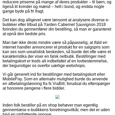
reducere priserne på mange af deres produkter – til børn, og
ligeså til kvinder og mænd – helt i bund, og endda nogle
gange byde på fri fragt.
Det kan dog alligevel være lønsomt at analysere diverse e-
butikker efter tilbud på Yarden Cabernet Sauvignon 2018
forinden du gennemfører din bestilling, så man er garanteret
at opnå den bedste pris.
Man bør ikke desto mindre være så påpasselig, at ifald en
internet handler annoncerer et produkt for en salgspris som
kan ses som urealistisk beskeden, så burde det ofte være et
karakteristika der viser en falsk netbutik. Bestillinger med
betalingskort er trods alt indbefattet af en lovbestemmelse,
der begunstiger os overfor uærlige webshops.
Vi går generelt ind for bestillinger med betalingskort eller
MobilePay. Som en alternativ mulighed burde du anvende
en afbetalingsløsning fra fx ViaBill, forudsat du efterspørger
at honorere pengene i flere bidder.
Inden folk bestiller på en shop behøver man egentlig
gennemlæse e-butikkens forretningsvilkår, men det er uden
tvivl en omfattende opgave.