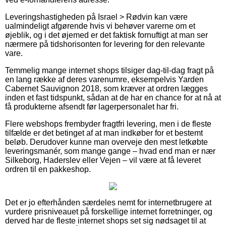
Leveringshastigheden på Israel > Rødvin kan være
ualmindeligt afgørende hvis vi behøver varerne om et
øjeblik, og i det øjemed er det faktisk fornuftigt at man ser
nærmere på tidshorisonten for levering for den relevante
vare.
Temmelig mange internet shops tilsiger dag-til-dag fragt på
en lang række af deres varenumre, eksempelvis Yarden
Cabernet Sauvignon 2018, som kræver at ordren lægges
inden et fast tidspunkt, sådan at de har en chance for at nå at
få produkterne afsendt før lagerpersonalet har fri.
Flere webshops frembyder fragtfri levering, men i de fleste
tilfælde er det betinget af at man indkøber for et bestemt
beløb. Derudover kunne man overveje den mest letkøbte
leveringsmanér, som mange gange – hvad end man er nær
Silkeborg, Haderslev eller Vejen – vil være at få leveret
ordren til en pakkeshop.
Det er jo efterhånden særdeles nemt for internetbrugere at
vurdere prisniveauet på forskellige internet forretninger, og
derved har de fleste internet shops set sig nødsaget til at