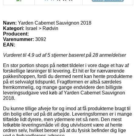
Navn:
Yarden Cabernet Sauvignon 2018
Kategori:
Israel > Rødvin
Producent:
Varenummer:
3092
EAN:
Vurderet til
4.9
ud af 5 stjerner baseret på
28
anmeldelser
En stor portion shops på nettet tildeler i vore dage et hav af
forskellige løsninger til levering. Et hit er for nærværende
pakkeshoppen, fordi du dermed nemt kan hente produkterne
på et selvvalgt tidspunkt. Fragtformen er altså særdeles
fremkommelig, og mange gange endvidere den billigste
leveringsudgave ved køb af Yarden Cabernet Sauvignon
2018.
Du kunne tillige afveje for og imod at få produkterne bragt til
din bolig eller ud på dit arbejde. Leveringsformen er i mange
tilfælde lidt dyrere, men ydermere ret så nem. Den mest
letkøbte leveringsmåde vil dog utvivlsomt være at hente
ordren selv, hvilket beroer på at du fysisk befinder dig lige
ved e-forhandlerens adresse.