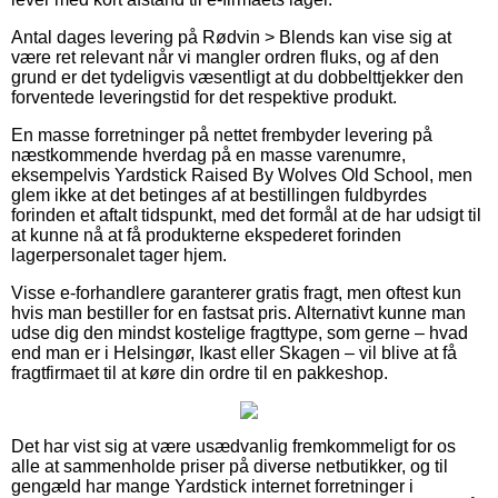
Antal dages levering på Rødvin > Blends kan vise sig at
være ret relevant når vi mangler ordren fluks, og af den
grund er det tydeligvis væsentligt at du dobbelttjekker den
forventede leveringstid for det respektive produkt.
En masse forretninger på nettet frembyder levering på
næstkommende hverdag på en masse varenumre,
eksempelvis Yardstick Raised By Wolves Old School, men
glem ikke at det betinges af at bestillingen fuldbyrdes
forinden et aftalt tidspunkt, med det formål at de har udsigt til
at kunne nå at få produkterne ekspederet forinden
lagerpersonalet tager hjem.
Visse e-forhandlere garanterer gratis fragt, men oftest kun
hvis man bestiller for en fastsat pris. Alternativt kunne man
udse dig den mindst kostelige fragttype, som gerne – hvad
end man er i Helsingør, Ikast eller Skagen – vil blive at få
fragtfirmaet til at køre din ordre til en pakkeshop.
Det har vist sig at være usædvanlig fremkommeligt for os
alle at sammenholde priser på diverse netbutikker, og til
gengæld har mange Yardstick internet forretninger i