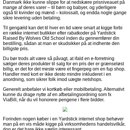
Danmark ikke kunne slippe for at nedskære prisniveauet på
mange af deres varer – til børn og babyer, og yderligere
også til kvinder og mænd – kolossalt, og endda nogle gange
sikre levering uden betaling.
Til gengæld kan det til hver en tid være smart at kigge forbi
en række internet butikker efter rabatkoder på Yardstick
Raised By Wolves Old School inden du gennemfører din
bestilling, sådan at man er skudsikker på at indhente den
billigste pris.
Du bør trods alt være så påvagt, at ifald en e-forretning
sælger deres produkter til salg for en pris der er grænseløst
billig, er det for det meste være et fingerpeg om en fup shop.
Handler med kort er ikke desto mindre inkluderet i en
anordning, som sikrer folk imod uægte netshops.
Generelt anbefaler vi kortkøb eller mobilbetaling. Alternativt
kunne du drage nytte af en afbetalingsordning som fx
ViaBill, når du vil honorere pengene i flere bidder.
Forinden nogen køber i en Yardstick internet shop behøver
man på en vis måde kigge på virksomhedens handelsvilkår,
dog er det bare ikke særlig interessant.