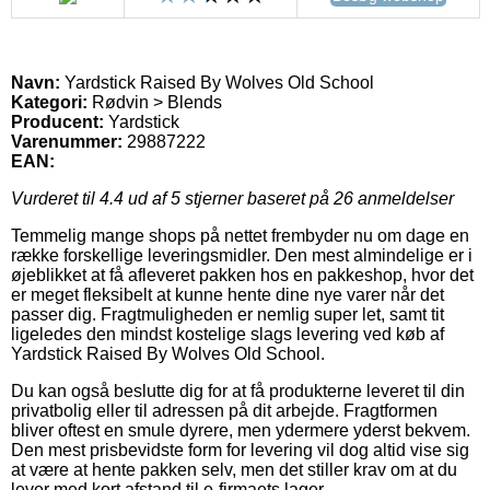
Navn:
Yardstick Raised By Wolves Old School
Kategori:
Rødvin > Blends
Producent:
Yardstick
Varenummer:
29887222
EAN:
Vurderet til
4.4
ud af 5 stjerner baseret på
26
anmeldelser
Temmelig mange shops på nettet frembyder nu om dage en
række forskellige leveringsmidler. Den mest almindelige er i
øjeblikket at få afleveret pakken hos en pakkeshop, hvor det
er meget fleksibelt at kunne hente dine nye varer når det
passer dig. Fragtmuligheden er nemlig super let, samt tit
ligeledes den mindst kostelige slags levering ved køb af
Yardstick Raised By Wolves Old School.
Du kan også beslutte dig for at få produkterne leveret til din
privatbolig eller til adressen på dit arbejde. Fragtformen
bliver oftest en smule dyrere, men ydermere yderst bekvem.
Den mest prisbevidste form for levering vil dog altid vise sig
at være at hente pakken selv, men det stiller krav om at du
lever med kort afstand til e-firmaets lager.