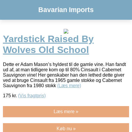
Bavarian Imports
Yardstick Raised By
Wolves Old School
Dette er Adam Mason’s hyldest til de gamle vine. Han fandt
ud af, at man tidligere kom op til 80% Cinsault i Cabernet
Sauvignon vine! Her genskaber han den lethed dette giver
ved at bruge Cinsault fra 1965 gamle stokke og Cabernet
Sauvignon fra 1980 stokk
(Læs mere)
175
kr.
(Vis fragtpris)
Læs mere »
Køb nu »