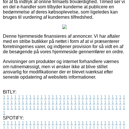
for at få indtryk af online firmaets troværdighed. Tilmed ser vi
en del e-handler som tilbyder kunderne at publicere en
bedømmelse af deres købsoplevelse, som ligeledes kan
bruges til vurdering af kundernes tilfredshed.
Denne hjemmeside finansieres af annoncer. Vi har aftaler
med en stribe butikker på nettet i form af at vi præsenterer
forretningernes varer, og indtjener provision for så vidt en af
de besøgende på vores hjemmeside gennemfører en ordre.
Anvisninger om produkter og internet forhandlere værnes
om rutinemæssigt, men vi ønsker ikke at blive stillet
ansvarlig for modifikationer der er blevet iværksat efter
seneste opdatering af websitets informationer.
BITLY:
1
1
1
1
1
1
1
1
1
1
1
1
1
1
1
1
1
1
1
1
1
1
1
1
1
1
1
1
1
1
1
1
1
1
1
1
1
1
1
1
1
1
1
1
1
1
1
1
1
1
1
1
1
1
1
1
1
1
1
1
1
1
1
1
1
1
1
1
1
1
1
1
1
1
1
1
1
1
1
1
1
1
1
1
1
1
1
1
1
1
1
1
1
1
1
1
1
1
1
1
SPOTIFY:
1
1
1
1
1
1
1
1
1
1
1
1
1
1
1
1
1
1
1
1
1
1
1
1
1
1
1
1
1
1
1
1
1
1
1
1
1
1
1
1
1
1
1
1
1
1
1
1
1
1
1
1
1
1
1
1
1
1
1
1
1
1
1
1
1
1