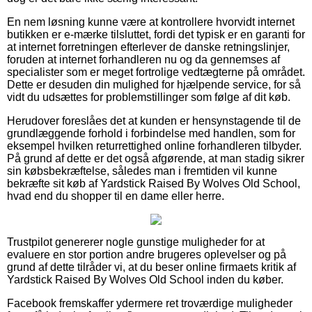
En nem løsning kunne være at kontrollere hvorvidt internet
butikken er e-mærke tilsluttet, fordi det typisk er en garanti for
at internet forretningen efterlever de danske retningslinjer,
foruden at internet forhandleren nu og da gennemses af
specialister som er meget fortrolige vedtægterne på området.
Dette er desuden din mulighed for hjælpende service, for så
vidt du udsættes for problemstillinger som følge af dit køb.
Herudover foreslåes det at kunden er hensynstagende til de
grundlæggende forhold i forbindelse med handlen, som for
eksempel hvilken returrettighed online forhandleren tilbyder.
På grund af dette er det også afgørende, at man stadig sikrer
sin købsbekræftelse, således man i fremtiden vil kunne
bekræfte sit køb af Yardstick Raised By Wolves Old School,
hvad end du shopper til en dame eller herre.
Trustpilot genererer nogle gunstige muligheder for at
evaluere en stor portion andre brugeres oplevelser og på
grund af dette tilråder vi, at du beser online firmaets kritik af
Yardstick Raised By Wolves Old School inden du køber.
Facebook fremskaffer ydermere ret troværdige muligheder