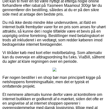
Det kan til hver en tid være nyttigt at eftergå nogle online
forhandlere efter rabat på Yasmeen Maamoul 300gr før du
gennemfører din bestilling, således at du er på den sikre
side med at antage den bedste pris.
Du må ikke desto mindre ikke undervurdere, at ifald en
internet butik frembyder varer for en pris som anses for uhørt
attraktiv, så kunne det i nogle tilfælde være et bevis på en
uoprigtig online forretning. Bestillinger med betalingskort er
trods alt inkluderet i en vedtægt, som redder køberen imod
bedrageriske internet foretagender.
Vi tilråder køb med kort eller mobilbetaling. Som alternativ
kan du overveje en afdragsordning fra f.eks. ViaBill, såfremt
du agter at klare regningen over en periode.
Før nogen bestiller i en shop bør man principielt kigge på
netshoppens forretningsaftale, men det er typisk et
omfattende projekt.
Et nemmere alternativ kunne derfor være at kontrollere om
internet butikken er godkendt af e-mærket, siden det ofte er
en angivelse af at internet shoppen opererer i
overensstemmelse med dansk lovgivning, tillige med at