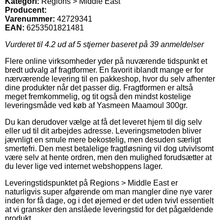
Kategori:
Regions > Middle East
Producent:
Varenummer:
42729341
EAN:
6253501821481
Vurderet til
4.2
ud af 5 stjerner baseret på
39
anmeldelser
Flere online virksomheder yder på nuværende tidspunkt et
bredt udvalg af fragtformer. En favorit iblandt mange er for
nærværende levering til en pakkeshop, hvor du selv afhenter
dine produkter når det passer dig. Fragtformen er altså
meget fremkommelig, og tit også den mindst kostelige
leveringsmåde ved køb af Yasmeen Maamoul 300gr.
Du kan derudover vælge at få det leveret hjem til dig selv
eller ud til dit arbejdes adresse. Leveringsmetoden bliver
jævnligt en smule mere bekostelig, men desuden særligt
smertefri. Den mest betalelige fragtløsning vil dog utvivlsomt
være selv at hente ordren, men den mulighed forudsætter at
du lever lige ved internet webshoppens lager.
Leveringstidspunktet på Regions > Middle East er
naturligvis super afgørende om man mangler dine nye varer
inden for få dage, og i det øjemed er det uden tvivl essentielt
at vi gransker den anslåede leveringstid for det pågældende
produkt.