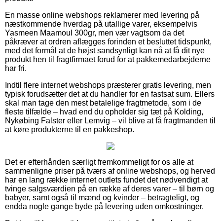
En masse online webshops reklamerer med levering på
næstkommende hverdag på utallige varer, eksempelvis
Yasmeen Maamoul 300gr, men vær vagtsom da det
påkræver at ordren aflægges forinden et besluttet tidspunkt,
med det formål at de højst sandsynligt kan nå at få dit nye
produkt hen til fragtfirmaet forud for at pakkemedarbejderne
har fri.
Indtil flere internet webshops præsterer gratis levering, men
typisk forudsætter det at du handler for en fastsat sum. Ellers
skal man tage den mest betalelige fragtmetode, som i de
fleste tilfælde – hvad end du opholder sig tæt på Kolding,
Nykøbing Falster eller Lemvig – vil blive at få fragtmanden til
at køre produkterne til en pakkeshop.
Det er efterhånden særligt fremkommeligt for os alle at
sammenligne priser på tværs af online webshops, og herved
har en lang række internet outlets fundet det nødvendigt at
tvinge salgsværdien på en række af deres varer – til børn og
babyer, samt også til mænd og kvinder – betragteligt, og
endda nogle gange byde på levering uden omkostninger.