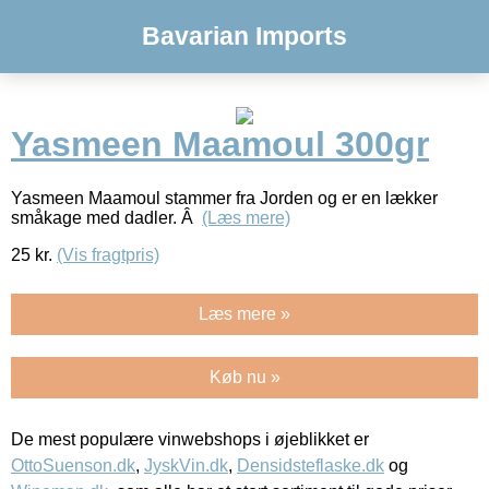
Bavarian Imports
Yasmeen Maamoul 300gr
Yasmeen Maamoul stammer fra Jorden og er en lækker
småkage med dadler. Â
(Læs mere)
25
kr.
(Vis fragtpris)
Læs mere »
Køb nu »
De mest populære vinwebshops i øjeblikket er
OttoSuenson.dk
,
JyskVin.dk
,
Densidsteflaske.dk
og