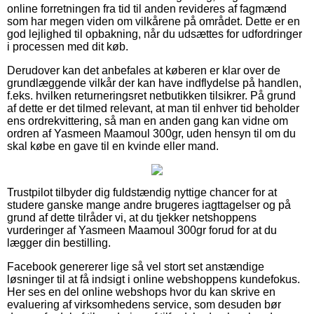
online forretningen fra tid til anden revideres af fagmænd
som har megen viden om vilkårene på området. Dette er en
god lejlighed til opbakning, når du udsættes for udfordringer
i processen med dit køb.
Derudover kan det anbefales at køberen er klar over de
grundlæggende vilkår der kan have indflydelse på handlen,
f.eks. hvilken returneringsret netbutikken tilsikrer. På grund
af dette er det tilmed relevant, at man til enhver tid beholder
ens ordrekvittering, så man en anden gang kan vidne om
ordren af Yasmeen Maamoul 300gr, uden hensyn til om du
skal købe en gave til en kvinde eller mand.
Trustpilot tilbyder dig fuldstændig nyttige chancer for at
studere ganske mange andre brugeres iagttagelser og på
grund af dette tilråder vi, at du tjekker netshoppens
vurderinger af Yasmeen Maamoul 300gr forud for at du
lægger din bestilling.
Facebook genererer lige så vel stort set anstændige
løsninger til at få indsigt i online webshoppens kundefokus.
Her ses en del online webshops hvor du kan skrive en
evaluering af virksomhedens service, som desuden bør