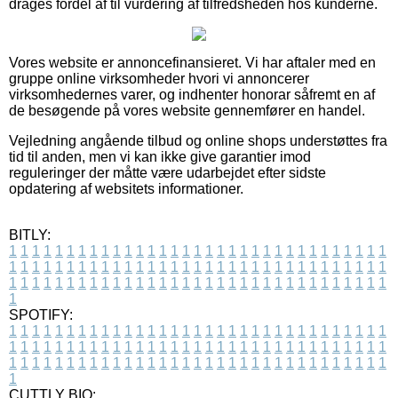
drages fordel af til vurdering af tilfredsheden hos kunderne.
Vores website er annoncefinansieret. Vi har aftaler med en
gruppe online virksomheder hvori vi annoncerer
virksomhedernes varer, og indhenter honorar såfremt en af
de besøgende på vores website gennemfører en handel.
Vejledning angående tilbud og online shops understøttes fra
tid til anden, men vi kan ikke give garantier imod
reguleringer der måtte være udarbejdet efter sidste
opdatering af websitets informationer.
BITLY:
1
1
1
1
1
1
1
1
1
1
1
1
1
1
1
1
1
1
1
1
1
1
1
1
1
1
1
1
1
1
1
1
1
1
1
1
1
1
1
1
1
1
1
1
1
1
1
1
1
1
1
1
1
1
1
1
1
1
1
1
1
1
1
1
1
1
1
1
1
1
1
1
1
1
1
1
1
1
1
1
1
1
1
1
1
1
1
1
1
1
1
1
1
1
1
1
1
1
1
1
SPOTIFY:
1
1
1
1
1
1
1
1
1
1
1
1
1
1
1
1
1
1
1
1
1
1
1
1
1
1
1
1
1
1
1
1
1
1
1
1
1
1
1
1
1
1
1
1
1
1
1
1
1
1
1
1
1
1
1
1
1
1
1
1
1
1
1
1
1
1
1
1
1
1
1
1
1
1
1
1
1
1
1
1
1
1
1
1
1
1
1
1
1
1
1
1
1
1
1
1
1
1
1
1
CUTTLY BIO: