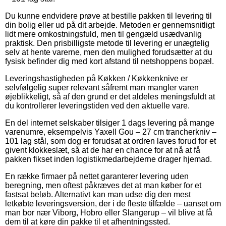
Du kunne endvidere prøve at bestille pakken til levering til
din bolig eller ud på dit arbejde. Metoden er gennemsnitligt
lidt mere omkostningsfuld, men til gengæld usædvanlig
praktisk. Den prisbilligste metode til levering er unægtelig
selv at hente varerne, men den mulighed forudsætter at du
fysisk befinder dig med kort afstand til netshoppens bopæl.
Leveringshastigheden på Køkken / Køkkenknive er
selvfølgelig super relevant såfremt man mangler varen
øjeblikkeligt, så af den grund er det aldeles meningsfuldt at
du kontrollerer leveringstiden ved den aktuelle vare.
En del internet selskaber tilsiger 1 dags levering på mange
varenumre, eksempelvis Yaxell Gou – 27 cm trancherkniv –
101 lag stål, som dog er forudsat at ordren laves forud for et
givent klokkeslæt, så at de har en chance for at nå at få
pakken fikset inden logistikmedarbejderne drager hjemad.
En række firmaer på nettet garanterer levering uden
beregning, men oftest påkræves det at man køber for et
fastsat beløb. Alternativt kan man udse dig den mest
letkøbte leveringsversion, der i de fleste tilfælde – uanset om
man bor nær Viborg, Hobro eller Slangerup – vil blive at få
dem til at køre din pakke til et afhentningssted.