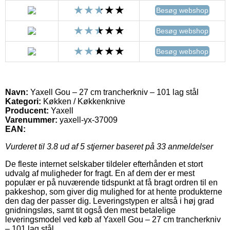
Besøg webshop
Besøg webshop
Besøg webshop
Navn:
Yaxell Gou – 27 cm trancherkniv – 101 lag stål
Kategori:
Køkken / Køkkenknive
Producent:
Yaxell
Varenummer:
yaxell-yx-37009
EAN:
Vurderet til
3.8
ud af 5 stjerner baseret på
33
anmeldelser
De fleste internet selskaber tildeler efterhånden et stort
udvalg af muligheder for fragt. En af dem der er mest
populær er på nuværende tidspunkt at få bragt ordren til en
pakkeshop, som giver dig mulighed for at hente produkterne
den dag der passer dig. Leveringstypen er altså i høj grad
gnidningsløs, samt tit også den mest betalelige
leveringsmodel ved køb af Yaxell Gou – 27 cm trancherkniv
– 101 lag stål.