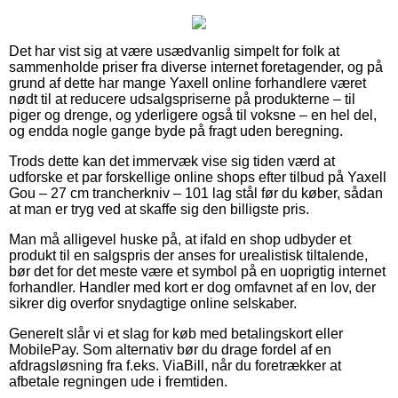
Det har vist sig at være usædvanlig simpelt for folk at
sammenholde priser fra diverse internet foretagender, og på
grund af dette har mange Yaxell online forhandlere været
nødt til at reducere udsalgspriserne på produkterne – til
piger og drenge, og yderligere også til voksne – en hel del,
og endda nogle gange byde på fragt uden beregning.
Trods dette kan det immervæk vise sig tiden værd at
udforske et par forskellige online shops efter tilbud på Yaxell
Gou – 27 cm trancherkniv – 101 lag stål før du køber, sådan
at man er tryg ved at skaffe sig den billigste pris.
Man må alligevel huske på, at ifald en shop udbyder et
produkt til en salgspris der anses for urealistisk tiltalende,
bør det for det meste være et symbol på en uoprigtig internet
forhandler. Handler med kort er dog omfavnet af en lov, der
sikrer dig overfor snydagtige online selskaber.
Generelt slår vi et slag for køb med betalingskort eller
MobilePay. Som alternativ bør du drage fordel af en
afdragsløsning fra f.eks. ViaBill, når du foretrækker at
afbetale regningen ude i fremtiden.