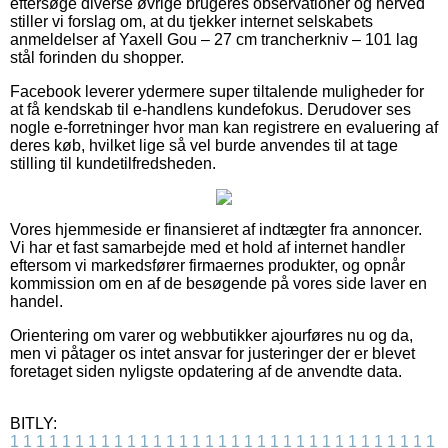
eftersøge diverse øvrige brugeres observationer og herved
stiller vi forslag om, at du tjekker internet selskabets
anmeldelser af Yaxell Gou – 27 cm trancherkniv – 101 lag
stål forinden du shopper.
Facebook leverer ydermere super tiltalende muligheder for
at få kendskab til e-handlens kundefokus. Derudover ses
nogle e-forretninger hvor man kan registrere en evaluering af
deres køb, hvilket lige så vel burde anvendes til at tage
stilling til kundetilfredsheden.
Vores hjemmeside er finansieret af indtægter fra annoncer.
Vi har et fast samarbejde med et hold af internet handler
eftersom vi markedsfører firmaernes produkter, og opnår
kommission om en af de besøgende på vores side laver en
handel.
Orientering om varer og webbutikker ajourføres nu og da,
men vi påtager os intet ansvar for justeringer der er blevet
foretaget siden nyligste opdatering af de anvendte data.
BITLY:
1
1
1
1
1
1
1
1
1
1
1
1
1
1
1
1
1
1
1
1
1
1
1
1
1
1
1
1
1
1
1
1
1