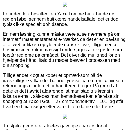
Forinden folk bestiller i en Yaxell online butik burde de i
reglen løbe igennem butikkens handelsaftale, det er dog
typisk ikke specielt ophidsende.
En nem løsning kunne måske være at se nærmere på om
internet firmaet er støttet af e-mærket, da det er en påvisning
af at webbutikken opfylder de danske love, tillige med at
hjemmesiden rutinemæssigt undersøges af eksperter som
forstår reglerne på området. Det giver dig mulighed for en
hjælpende hånd, ifald du møder besvær i processen med
din shopping.
Tillige er det klogt at køber er opmærksom på de
væsentligste vilkår der har indflydelse på ordren, fx hvilken
returneringsret internet forhandleren bruger. På grund af
dette er det i øvrigt afgørende, at man stadig sikrer sin
faktura e-mail, således man fremadrettet kan eftervise sin
shopping af Yaxell Gou – 27 cm trancherkniv – 101 lag stål,
hvad end man søger efter varer til en dame eller herre.
Trustpilot genererer aldeles gavnlige chancer for at