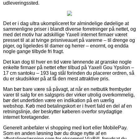
udleveringssted.
Det er i dag ultra ukompliceret for almindelige dødelige at
sammenligne priser i blandt diverse forretninger på nettet, og
med det motiv har adskillige Yaxell internet firmaer været
presset til at at tvinge prisniveauet på varerne – til drenge og
piger, og ligeledes til damer og herrer – enormt, og endda
nogle gange tilbyde fri fragt.
Det kan dog til hver en tid være lønnende at granske nogle
enkelte firmaer på nettet efter tilbud på Yaxell Gou Ypsilon –
17 cm santoku – 193 lag stål forinden du placerer ordren, så
du er skudsikker på at få den mest attraktive pris.
Man bør bare være så påvagt, at når en netbutik frembyder
varer til salg for en salgspris der virker utrolig overkommelig,
bør det undertiden være en indikation på en uærlig
webshop. Køb med betalingskort er i hvert fald en del af en
retningslinje, der beskytter køberen overfor snydagtige
internet foretagender.
Generelt anbefaler vi shopping med kort eller MobilePay.
Som en anden løsning bør du drage nytte af en
afbetalingsløsning som for eksempel ViaBill, forudsat du