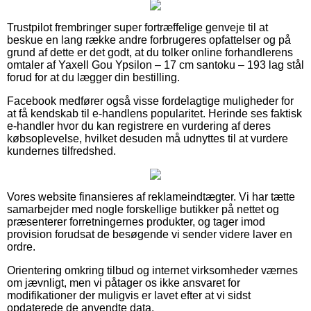
Trustpilot frembringer super fortræffelige genveje til at
beskue en lang række andre forbrugeres opfattelser og på
grund af dette er det godt, at du tolker online forhandlerens
omtaler af Yaxell Gou Ypsilon – 17 cm santoku – 193 lag stål
forud for at du lægger din bestilling.
Facebook medfører også visse fordelagtige muligheder for
at få kendskab til e-handlens popularitet. Herinde ses faktisk
e-handler hvor du kan registrere en vurdering af deres
købsoplevelse, hvilket desuden må udnyttes til at vurdere
kundernes tilfredshed.
Vores website finansieres af reklameindtægter. Vi har tætte
samarbejder med nogle forskellige butikker på nettet og
præsenterer forretningernes produkter, og tager imod
provision forudsat de besøgende vi sender videre laver en
ordre.
Orientering omkring tilbud og internet virksomheder værnes
om jævnligt, men vi påtager os ikke ansvaret for
modifikationer der muligvis er lavet efter at vi sidst
opdaterede de anvendte data.