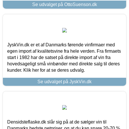
Se udvalget på OttoSuenson.dk
JyskVin.dk er et af Danmarks førende vinfirmaer med
egen import af kvalitetsvine fra hele verden. Fra firmaets
start i 1982 har de satset på direkte import af vin fra
hovedsageligt små vinbønder med direkte salg til deres
kunder. Klik her for at se deres udvalg.
Se udvalget på JyskVin.dk
Densidsteflaske.dk slår sig på at de sælger vin til
Danmarks bedste netpriser, og at du kan spare 20-70 %