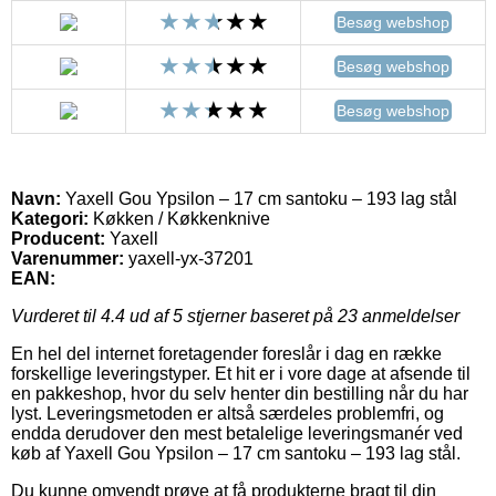
Besøg webshop
Besøg webshop
Besøg webshop
Navn:
Yaxell Gou Ypsilon – 17 cm santoku – 193 lag stål
Kategori:
Køkken / Køkkenknive
Producent:
Yaxell
Varenummer:
yaxell-yx-37201
EAN:
Vurderet til
4.4
ud af 5 stjerner baseret på
23
anmeldelser
En hel del internet foretagender foreslår i dag en række
forskellige leveringstyper. Et hit er i vore dage at afsende til
en pakkeshop, hvor du selv henter din bestilling når du har
lyst. Leveringsmetoden er altså særdeles problemfri, og
endda derudover den mest betalelige leveringsmanér ved
køb af Yaxell Gou Ypsilon – 17 cm santoku – 193 lag stål.
Du kunne omvendt prøve at få produkterne bragt til din