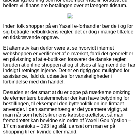
hellere vil finansiere betalingen over et længere tidsrum.
Inden folk shopper på en Yaxell e-forhandler bør de i og for
sig betragte netbutikkens regler, det er dog i mange tilfælde
en tidskrævende opgave.
Et alternativ kan derfor være at se hvorvidt internet
webshoppen er verificeret af e-mærket, fordi det generelt er
en påvisning af at e-butikken forsvarer de danske regler,
foruden at online shoppen af og til tilses af fagmænd der har
indsigt i retningslinjerne. Det er en rigtig god mulighed for
assistance, ifald du udsættes for vanskeligheder i
forbindelse med din handel.
Desuden er det smart at du er oppe på mærkerne omkring
de elementære bestemmelser der kan have betydning for
bestillingen, til eksempel den byttepolitik online firmaet
anvender. I den sammenhæng er det ydermere vigtigt, at
man når som helst sikrer ens købsbekræftelse, så man
fremadrettet kan bevidne sin ordre af Yaxell Gou Ypsilon –
17 cm santoku – 193 lag stål, uanset om man er på
shopping til en kvinde eller mand.