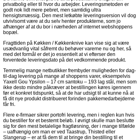
privatbolig eller til hvor du arbejder. Leveringsmetoden er
godt nok lidt mere pebret, men samtidig ultra
hensigtsmæssig. Den mest letkøbte leveringsversion vil dog
utvivlsomt være at du selv henter produkterne, som jo
afhænger af at du bor i nærheden af internet webshoppens
bopæl.
Fragttiden på Køkken / Køkkenknive kan vise sig at være
usædvanlig vital såfremt du behøver varerne nu og her, så
med det formål er det jo essentielt at vi efterser den
forventede leveringsdato på det vedkommende produkt.
Temmelig mange netbutikker frembyder muligheden for dag-
til-dag levering på mange af shoppens varer, eksempelvis
Yaxell Gou Ypsilon – 17 cm santoku – 193 lag stål, men som
ikke desto mindre påkræver at bestillingen køres igennem
før et konkret tidspunkt, så at de har udsigt til at kunne nå at
få dit nye produkt distribueret forinden pakkemedarbejderne
får fri.
Flere e-firmaer sikrer portofri levering, men i reglen kun hvis
du bestiller for et bestemt beløb. I øvrigt skulle man beslutte
sig for den mest betalelige fragtløsning, der i mange tilfælde
– uafhængig om man er ved Taastrup, Thisted eller
Slangerup – er at få dem til at bringe din bestilling til et