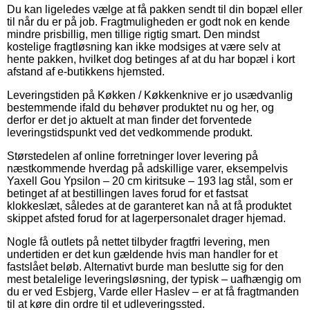
Du kan ligeledes vælge at få pakken sendt til din bopæl eller
til når du er på job. Fragtmuligheden er godt nok en kende
mindre prisbillig, men tillige rigtig smart. Den mindst
kostelige fragtløsning kan ikke modsiges at være selv at
hente pakken, hvilket dog betinges af at du har bopæl i kort
afstand af e-butikkens hjemsted.
Leveringstiden på Køkken / Køkkenknive er jo usædvanlig
bestemmende ifald du behøver produktet nu og her, og
derfor er det jo aktuelt at man finder det forventede
leveringstidspunkt ved det vedkommende produkt.
Størstedelen af online forretninger lover levering på
næstkommende hverdag på adskillige varer, eksempelvis
Yaxell Gou Ypsilon – 20 cm kiritsuke – 193 lag stål, som er
betinget af at bestillingen laves forud for et fastsat
klokkeslæt, således at de garanteret kan nå at få produktet
skippet afsted forud for at lagerpersonalet drager hjemad.
Nogle få outlets på nettet tilbyder fragtfri levering, men
undertiden er det kun gældende hvis man handler for et
fastslået beløb. Alternativt burde man beslutte sig for den
mest betalelige leveringsløsning, der typisk – uafhængig om
du er ved Esbjerg, Varde eller Haslev – er at få fragtmanden
til at køre din ordre til et udleveringssted.