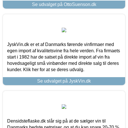
Se udvalget på OttoSuenson.dk
JyskVin.dk er et af Danmarks førende vinfirmaer med
egen import af kvalitetsvine fra hele verden. Fra firmaets
start i 1982 har de satset på direkte import af vin fra
hovedsageligt små vinbønder med direkte salg til deres
kunder. Klik her for at se deres udvalg.
Se udvalget på JyskVin.dk
Densidsteflaske.dk slår sig på at de sælger vin til
Danmarks bedste netpriser, og at du kan spare 20-70 %