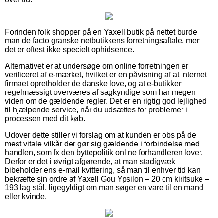
Forinden folk shopper på en Yaxell butik på nettet burde
man de facto granske netbutikkens forretningsaftale, men
det er oftest ikke specielt ophidsende.
Alternativet er at undersøge om online forretningen er
verificeret af e-mærket, hvilket er en påvisning af at internet
firmaet opretholder de danske love, og at e-butikken
regelmæssigt overværes af sagkyndige som har megen
viden om de gældende regler. Det er en rigtig god lejlighed
til hjælpende service, når du udsættes for problemer i
processen med dit køb.
Udover dette stiller vi forslag om at kunden er obs på de
mest vitale vilkår der gør sig gældende i forbindelse med
handlen, som fx den byttepolitik online forhandleren lover.
Derfor er det i øvrigt afgørende, at man stadigvæk
bibeholder ens e-mail kvittering, så man til enhver tid kan
bekræfte sin ordre af Yaxell Gou Ypsilon – 20 cm kiritsuke –
193 lag stål, ligegyldigt om man søger en vare til en mand
eller kvinde.