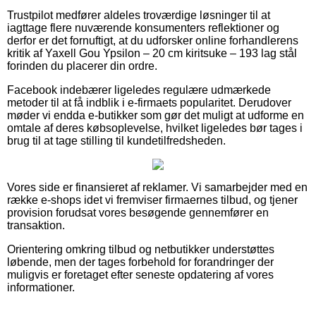
Trustpilot medfører aldeles troværdige løsninger til at
iagttage flere nuværende konsumenters reflektioner og
derfor er det fornuftigt, at du udforsker online forhandlerens
kritik af Yaxell Gou Ypsilon – 20 cm kiritsuke – 193 lag stål
forinden du placerer din ordre.
Facebook indebærer ligeledes regulære udmærkede
metoder til at få indblik i e-firmaets popularitet. Derudover
møder vi endda e-butikker som gør det muligt at udforme en
omtale af deres købsoplevelse, hvilket ligeledes bør tages i
brug til at tage stilling til kundetilfredsheden.
Vores side er finansieret af reklamer. Vi samarbejder med en
række e-shops idet vi fremviser firmaernes tilbud, og tjener
provision forudsat vores besøgende gennemfører en
transaktion.
Orientering omkring tilbud og netbutikker understøttes
løbende, men der tages forbehold for forandringer der
muligvis er foretaget efter seneste opdatering af vores
informationer.