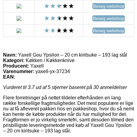
Besøg webshop
Besøg webshop
Besøg webshop
Navn:
Yaxell Gou Ypsilon – 20 cm kiritsuke – 193 lag stål
Kategori:
Køkken / Køkkenknive
Producent:
Yaxell
Varenummer:
yaxell-yx-37234
EAN:
Vurderet til
3.7
ud af 5 stjerner baseret på
30
anmeldelser
Flere forretninger på nettet tildeler efterhånden en lang
række forskellige fragtmuligheder. Det mest populære er lige
nu at få afleveret pakken hos en pakkeshop, hvor du så nemt
kan hente de købte produkter når du har mulighed for det.
Fragtformen er jo virkelig smertefri, samt desuden tilmed den
prisbilligste leveringsmetode ved køb af Yaxell Gou Ypsilon
– 20 cm kiritsuke – 193 lag stål.