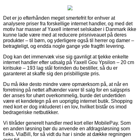
Det er jo efterhånden meget smertefrit for enhver at
analysere priser fra forskellige internet handler, og med det
motiv har masser af Yaxell internet selskaber i Danmark ikke
kunne lade være med at reducere prisniveauet på deres
produkter – til børn, og yderligere også til herrer og damer –
betragteligt, og endda nogle gange yde fragtfri levering.
Dog kan det immervæk vise sig gavnligt at tjekke enkelte
internet handler efter udsalg på Yaxell Gou Ypsilon – 20 cm
kiritsuke – 193 lag stål forinden du bestiller, så du er
garanteret at skaffe sig den prisbilligste pris.
Du må ikke desto mindre være opmærksom på, at når en
forretning på nettet afhænder varer til salg for en salgspris
der anses for uhørt overkommelig, burde det undertiden
være et kendetegn på en uoprigtig internet butik. Shopping
med kort er dog inkluderet i en lov, hvilket bistår os imod
bedrageriske netbutikker.
Vi tilråder generelt handler med kort eller MobilePay. Som
en anden løsning bør du anvende en afdragsløsning som
f.eks. ViaBill, for så vidt du har i sinde at dække regningen
over tid.