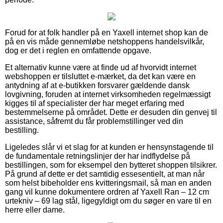
Forud for at folk handler på en Yaxell internet shop kan de
på en vis måde gennemløbe netshoppens handelsvilkår,
dog er det i reglen en omfattende opgave.
Et alternativ kunne være at finde ud af hvorvidt internet
webshoppen er tilsluttet e-mærket, da det kan være en
antydning af at e-butikken forsvarer gældende dansk
lovgivning, foruden at internet virksomheden regelmæssigt
kigges til af specialister der har meget erfaring med
bestemmelserne på området. Dette er desuden din genvej til
assistance, såfremt du får problemstillinger ved din
bestilling.
Ligeledes slår vi et slag for at kunden er hensynstagende til
de fundamentale retningslinjer der har indflydelse på
bestillingen, som for eksempel den bytteret shoppen tilsikrer.
På grund af dette er det samtidig essesentielt, at man når
som helst bibeholder ens kvitteringsmail, så man en anden
gang vil kunne dokumentere ordren af Yaxell Ran – 12 cm
urtekniv – 69 lag stål, ligegyldigt om du søger en vare til en
herre eller dame.