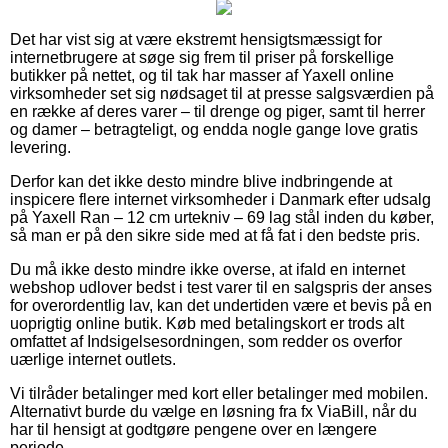
Det har vist sig at være ekstremt hensigtsmæssigt for
internetbrugere at søge sig frem til priser på forskellige
butikker på nettet, og til tak har masser af Yaxell online
virksomheder set sig nødsaget til at presse salgsværdien på
en række af deres varer – til drenge og piger, samt til herrer
og damer – betragteligt, og endda nogle gange love gratis
levering.
Derfor kan det ikke desto mindre blive indbringende at
inspicere flere internet virksomheder i Danmark efter udsalg
på Yaxell Ran – 12 cm urtekniv – 69 lag stål inden du køber,
så man er på den sikre side med at få fat i den bedste pris.
Du må ikke desto mindre ikke overse, at ifald en internet
webshop udlover bedst i test varer til en salgspris der anses
for overordentlig lav, kan det undertiden være et bevis på en
uoprigtig online butik. Køb med betalingskort er trods alt
omfattet af Indsigelsesordningen, som redder os overfor
uærlige internet outlets.
Vi tilråder betalinger med kort eller betalinger med mobilen.
Alternativt burde du vælge en løsning fra fx ViaBill, når du
har til hensigt at godtgøre pengene over en længere
periode.