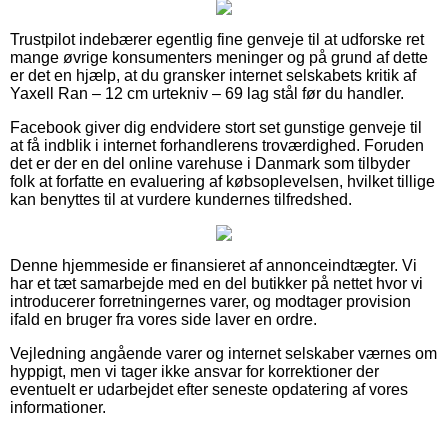
Trustpilot indebærer egentlig fine genveje til at udforske ret
mange øvrige konsumenters meninger og på grund af dette
er det en hjælp, at du gransker internet selskabets kritik af
Yaxell Ran – 12 cm urtekniv – 69 lag stål før du handler.
Facebook giver dig endvidere stort set gunstige genveje til
at få indblik i internet forhandlerens troværdighed. Foruden
det er der en del online varehuse i Danmark som tilbyder
folk at forfatte en evaluering af købsoplevelsen, hvilket tillige
kan benyttes til at vurdere kundernes tilfredshed.
Denne hjemmeside er finansieret af annonceindtægter. Vi
har et tæt samarbejde med en del butikker på nettet hvor vi
introducerer forretningernes varer, og modtager provision
ifald en bruger fra vores side laver en ordre.
Vejledning angående varer og internet selskaber værnes om
hyppigt, men vi tager ikke ansvar for korrektioner der
eventuelt er udarbejdet efter seneste opdatering af vores
informationer.