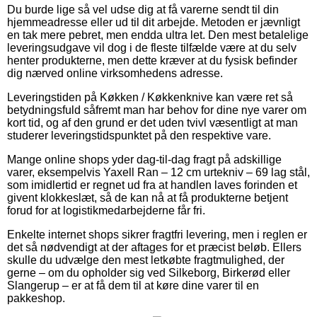
Du burde lige så vel udse dig at få varerne sendt til din
hjemmeadresse eller ud til dit arbejde. Metoden er jævnligt
en tak mere pebret, men endda ultra let. Den mest betalelige
leveringsudgave vil dog i de fleste tilfælde være at du selv
henter produkterne, men dette kræver at du fysisk befinder
dig nærved online virksomhedens adresse.
Leveringstiden på Køkken / Køkkenknive kan være ret så
betydningsfuld såfremt man har behov for dine nye varer om
kort tid, og af den grund er det uden tvivl væsentligt at man
studerer leveringstidspunktet på den respektive vare.
Mange online shops yder dag-til-dag fragt på adskillige
varer, eksempelvis Yaxell Ran – 12 cm urtekniv – 69 lag stål,
som imidlertid er regnet ud fra at handlen laves forinden et
givent klokkeslæt, så de kan nå at få produkterne betjent
forud for at logistikmedarbejderne får fri.
Enkelte internet shops sikrer fragtfri levering, men i reglen er
det så nødvendigt at der aftages for et præcist beløb. Ellers
skulle du udvælge den mest letkøbte fragtmulighed, der
gerne – om du opholder sig ved Silkeborg, Birkerød eller
Slangerup – er at få dem til at køre dine varer til en
pakkeshop.