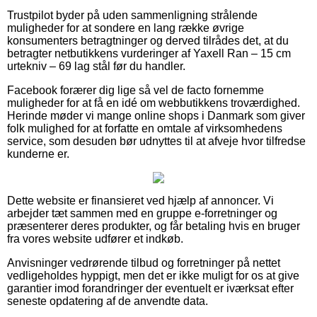
Trustpilot byder på uden sammenligning strålende
muligheder for at sondere en lang række øvrige
konsumenters betragtninger og derved tilrådes det, at du
betragter netbutikkens vurderinger af Yaxell Ran – 15 cm
urtekniv – 69 lag stål før du handler.
Facebook forærer dig lige så vel de facto fornemme
muligheder for at få en idé om webbutikkens troværdighed.
Herinde møder vi mange online shops i Danmark som giver
folk mulighed for at forfatte en omtale af virksomhedens
service, som desuden bør udnyttes til at afveje hvor tilfredse
kunderne er.
Dette website er finansieret ved hjælp af annoncer. Vi
arbejder tæt sammen med en gruppe e-forretninger og
præsenterer deres produkter, og får betaling hvis en bruger
fra vores website udfører et indkøb.
Anvisninger vedrørende tilbud og forretninger på nettet
vedligeholdes hyppigt, men det er ikke muligt for os at give
garantier imod forandringer der eventuelt er iværksat efter
seneste opdatering af de anvendte data.