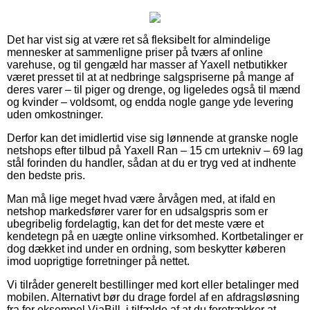
Det har vist sig at være ret så fleksibelt for almindelige
mennesker at sammenligne priser på tværs af online
varehuse, og til gengæld har masser af Yaxell netbutikker
været presset til at at nedbringe salgspriserne på mange af
deres varer – til piger og drenge, og ligeledes også til mænd
og kvinder – voldsomt, og endda nogle gange yde levering
uden omkostninger.
Derfor kan det imidlertid vise sig lønnende at granske nogle
netshops efter tilbud på Yaxell Ran – 15 cm urtekniv – 69 lag
stål forinden du handler, sådan at du er tryg ved at indhente
den bedste pris.
Man må lige meget hvad være årvågen med, at ifald en
netshop markedsfører varer for en udsalgspris som er
ubegribelig fordelagtig, kan det for det meste være et
kendetegn på en uægte online virksomhed. Kortbetalinger er
dog dækket ind under en ordning, som beskytter køberen
imod uoprigtige forretninger på nettet.
Vi tilråder generelt bestillinger med kort eller betalinger med
mobilen. Alternativt bør du drage fordel af en afdragsløsning
fra for eksempel ViaBill, i tilfælde af at du foretrækker at