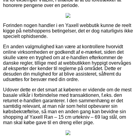
honorere pengene over en periode.
Forinden nogen handler i en Yaxell webbutik kunne de reelt
kigge på netshoppens betingelser, det er dog naturligvis ikke
specielt ophidsende.
En anden valgmulighed kan være at kontrollere hvorvidt
online virksomheden er godkendt af e-mærket, siden det
skulle være en tryghed om at e-handlen efterkommer de
danske regler, tillige med at webbutikken hyppigt overvåges
af eksperter der kender til reglerne på området. Dette er
desuden din mulighed for at blive assisteret, såfremt du
udsættes for besvær med din ordre.
Udover dette er det smart at køberen er vidende om de mest
basale vilkår i forbindelse med transaktionen, f.eks. den
returret e-handlen garanterer. I den sammenhæng er det
samtidig relevant, at man når som helst opbevarer sin
købsbekræftelse, så man en anden gang kan bevidne sin
shopping af Yaxell Ran – 15 cm urtekniv – 69 lag stål, om
man skal købe gave til en dreng eller pige.