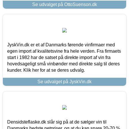
Se udvalget på OttoSuenson.dk
JyskVin.dk er et af Danmarks førende vinfirmaer med
egen import af kvalitetsvine fra hele verden. Fra firmaets
start i 1982 har de satset på direkte import af vin fra
hovedsageligt små vinbønder med direkte salg til deres
kunder. Klik her for at se deres udvalg.
Se udvalget på JyskVin.dk
Densidsteflaske.dk slår sig på at de sælger vin til
Danmarks bedste netpriser, og at du kan spare 20-70 %