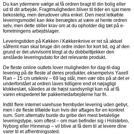
Du kan ydermere vælge at få ordren bragt til din bolig eller
ud til dit arbejde. Fragtmuligheden bliver til tider en sjat mere
bekostelig, men derudover ultra enkel. Den mest letkøbte
leveringsmodel kan ikke benægtes at være at hente ordren
selv, men dette stiller krav om at du opholder dig tæt på e-
forretningens arbejdslager.
Leveringstiden på Køkken / Køkkenknive er ret så aktuel
såfremt man skal bruge din ordre inden for kort tid, og af den
grund er det utvivlsomt klogt at du dobbelttjekker den
anslåede leveringsdato for det relevante produkt.
De fleste online outlets lover muligheden for dag-til-dag
levering på de fleste af deres produkter, eksempelvis Yaxell
Ran – 15 cm urtekniv – 69 lag stål, men vær obs på at det er
underforstået at ordren laves tidligere end et nøjagtigt
klokkeslæt, således at de højst sandsynligt kan nå at få
varen ekspederet før pakkemedarbejderne har fri.
Indtil flere internet varehuse frembyder levering uden gebyr,
men i de fleste tilfælde kun hvis der aftages for en konkret
sum. Som alternativ burde du gribe den mest betalelige
leveringstype, som oftest – om man befinder sig i Holstebro,
Nyborg eller Hinnerup – vil blive at få dem til at levere dine
varer til et afhentningssted.