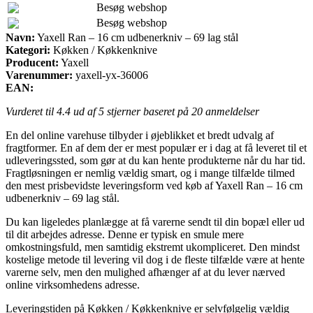
Besøg webshop
Besøg webshop
Navn:
Yaxell Ran – 16 cm udbenerkniv – 69 lag stål
Kategori:
Køkken / Køkkenknive
Producent:
Yaxell
Varenummer:
yaxell-yx-36006
EAN:
Vurderet til
4.4
ud af 5 stjerner baseret på
20
anmeldelser
En del online varehuse tilbyder i øjeblikket et bredt udvalg af
fragtformer. En af dem der er mest populær er i dag at få leveret til et
udleveringssted, som gør at du kan hente produkterne når du har tid.
Fragtløsningen er nemlig vældig smart, og i mange tilfælde tilmed
den mest prisbevidste leveringsform ved køb af Yaxell Ran – 16 cm
udbenerkniv – 69 lag stål.
Du kan ligeledes planlægge at få varerne sendt til din bopæl eller ud
til dit arbejdes adresse. Denne er typisk en smule mere
omkostningsfuld, men samtidig ekstremt ukompliceret. Den mindst
kostelige metode til levering vil dog i de fleste tilfælde være at hente
varerne selv, men den mulighed afhænger af at du lever nærved
online virksomhedens adresse.
Leveringstiden på Køkken / Køkkenknive er selvfølgelig vældig