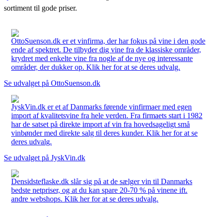
sortiment til gode priser.
OttoSuenson.dk er et vinfirma, der har fokus på vine i den gode
ende af spektret. De tilbyder dig vine fra de klassiske områder,
krydret med enkelte vine fra nogle af de nye og interessante
områder, der dukker op. Klik her for at se deres udvalg.
Se udvalget på OttoSuenson.dk
JyskVin.dk er et af Danmarks førende vinfirmaer med egen
import af kvalitetsvine fra hele verden. Fra firmaets start i 1982
har de satset på direkte import af vin fra hovedsageligt små
vinbønder med direkte salg til deres kunder. Klik her for at se
deres udvalg.
Se udvalget på JyskVin.dk
Densidsteflaske.dk slår sig på at de sælger vin til Danmarks
bedste netpriser, og at du kan spare 20-70 % på vinene ift.
andre webshops. Klik her for at se deres udvalg.