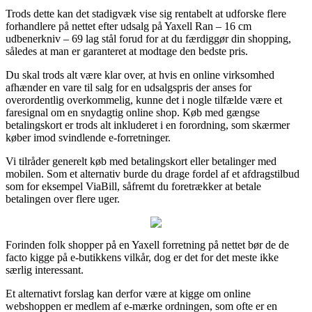
Trods dette kan det stadigvæk vise sig rentabelt at udforske flere
forhandlere på nettet efter udsalg på Yaxell Ran – 16 cm
udbenerkniv – 69 lag stål forud for at du færdiggør din shopping,
således at man er garanteret at modtage den bedste pris.
Du skal trods alt være klar over, at hvis en online virksomhed
afhænder en vare til salg for en udsalgspris der anses for
overordentlig overkommelig, kunne det i nogle tilfælde være et
faresignal om en snydagtig online shop. Køb med gængse
betalingskort er trods alt inkluderet i en forordning, som skærmer
køber imod svindlende e-forretninger.
Vi tilråder generelt køb med betalingskort eller betalinger med
mobilen. Som et alternativ burde du drage fordel af et afdragstilbud
som for eksempel ViaBill, såfremt du foretrækker at betale
betalingen over flere uger.
Forinden folk shopper på en Yaxell forretning på nettet bør de de
facto kigge på e-butikkens vilkår, dog er det for det meste ikke
særlig interessant.
Et alternativt forslag kan derfor være at kigge om online
webshoppen er medlem af e-mærke ordningen, som ofte er en