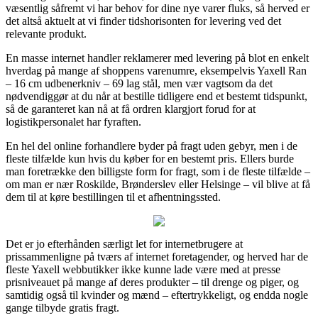
væsentlig såfremt vi har behov for dine nye varer fluks, så herved er
det altså aktuelt at vi finder tidshorisonten for levering ved det
relevante produkt.
En masse internet handler reklamerer med levering på blot en enkelt
hverdag på mange af shoppens varenumre, eksempelvis Yaxell Ran
– 16 cm udbenerkniv – 69 lag stål, men vær vagtsom da det
nødvendiggør at du når at bestille tidligere end et bestemt tidspunkt,
så de garanteret kan nå at få ordren klargjort forud for at
logistikpersonalet har fyraften.
En hel del online forhandlere byder på fragt uden gebyr, men i de
fleste tilfælde kun hvis du køber for en bestemt pris. Ellers burde
man foretrække den billigste form for fragt, som i de fleste tilfælde –
om man er nær Roskilde, Brønderslev eller Helsinge – vil blive at få
dem til at køre bestillingen til et afhentningssted.
Det er jo efterhånden særligt let for internetbrugere at
prissammenligne på tværs af internet foretagender, og herved har de
fleste Yaxell webbutikker ikke kunne lade være med at presse
prisniveauet på mange af deres produkter – til drenge og piger, og
samtidig også til kvinder og mænd – eftertrykkeligt, og endda nogle
gange tilbyde gratis fragt.