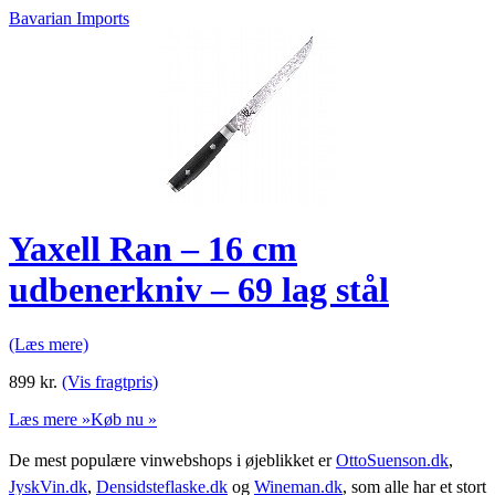
Bavarian Imports
Yaxell Ran – 16 cm
udbenerkniv – 69 lag stål
(Læs mere)
899
kr.
(Vis fragtpris)
Læs mere »
Køb nu »
De mest populære vinwebshops i øjeblikket er
OttoSuenson.dk
,
JyskVin.dk
,
Densidsteflaske.dk
og
Wineman.dk
, som alle har et stort