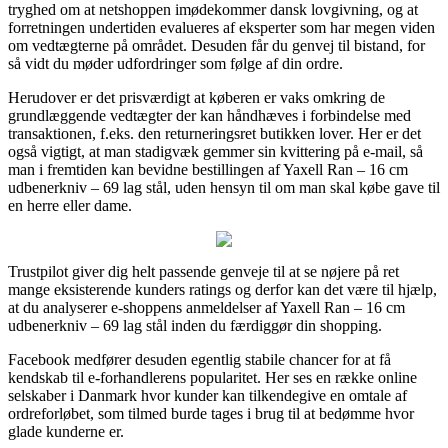
tryghed om at netshoppen imødekommer dansk lovgivning, og at
forretningen undertiden evalueres af eksperter som har megen viden
om vedtægterne på området. Desuden får du genvej til bistand, for
så vidt du møder udfordringer som følge af din ordre.
Herudover er det prisværdigt at køberen er vaks omkring de
grundlæggende vedtægter der kan håndhæves i forbindelse med
transaktionen, f.eks. den returneringsret butikken lover. Her er det
også vigtigt, at man stadigvæk gemmer sin kvittering på e-mail, så
man i fremtiden kan bevidne bestillingen af Yaxell Ran – 16 cm
udbenerkniv – 69 lag stål, uden hensyn til om man skal købe gave til
en herre eller dame.
Trustpilot giver dig helt passende genveje til at se nøjere på ret
mange eksisterende kunders ratings og derfor kan det være til hjælp,
at du analyserer e-shoppens anmeldelser af Yaxell Ran – 16 cm
udbenerkniv – 69 lag stål inden du færdiggør din shopping.
Facebook medfører desuden egentlig stabile chancer for at få
kendskab til e-forhandlerens popularitet. Her ses en række online
selskaber i Danmark hvor kunder kan tilkendegive en omtale af
ordreforløbet, som tilmed burde tages i brug til at bedømme hvor
glade kunderne er.