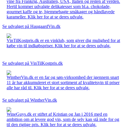
vine fra Frankrig, Australien, USA, Italien og resten af verden.
Hertil kommer udvalgte delikatesser som bl.a. chokolade,
gourmet kaffe og te, hjemmebagte småkager og håndlavede
karameller. Klik her for at se deres udvalg.
Se udvalget på HaugaardVin.dk
VinTilKostpris.dk er en vinklub, som giver dig mulighed for at
købe vin til indkøbspriser. Klik her for at se deres udvalg.
Se udvalget på VinTilKostpris.dk
WintherVin.dk er en far og søn-virksomhed der igennem snart
11 år har akkumuleret et stort sortiment af kvalitetsvin til priser
alle har råd til. Klik her for at se deres udvalg.
Se udvalget på WintherVin.dk
WineGuys.dk er stiftet af Kristian og Jan i 2016 med en
ambition om at levere god vin, som de selv kan stå inde for og
til den rigtige pris. Klik her for at se deres udvalg.