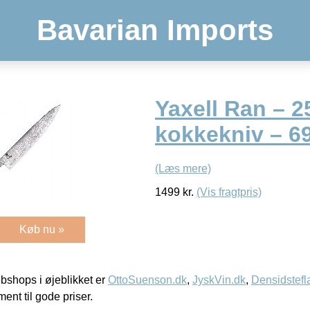
Bavarian Imports
Yaxell Ran – 2
kokkekniv – 69
(Læs mere)
1499
kr.
(Vis fragtpris)
Køb nu »
shops i øjeblikket er
OttoSuenson.dk
,
JyskVin.dk
,
Densidstefl
ment til gode priser.