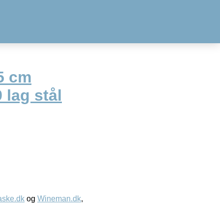
5 cm
 lag stål
aske.dk
og
Wineman.dk
,