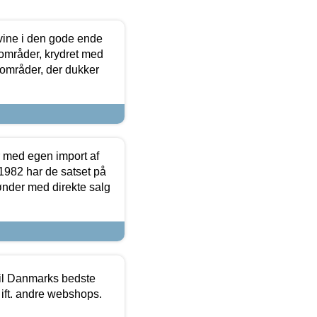
 vine i den gode ende
e områder, krydret med
 områder, der dukker
r med egen import af
i 1982 har de satset på
ønder med direkte salg
 til Danmarks bedste
 ift. andre webshops.