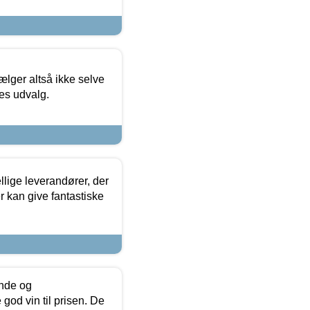
ælger altså ikke selve
res udvalg.
lige leverandører, der
r kan give fantastiske
unde og
od vin til prisen. De