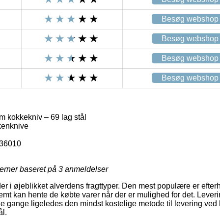
Besøg webshop
Besøg webshop
Besøg webshop
Besøg webshop
m kokkekniv – 69 lag stål
kenknive
-36010
jerner baseret på
3
anmeldelser
r i øjeblikket alverdens fragttyper. Den mest populære er efterh
mt kan hente de købte varer når der er mulighed for det. Lever
e gange ligeledes den mindst kostelige metode til levering ved
l.