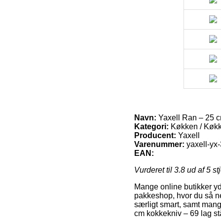
Navn:
Yaxell Ran – 25 c
Kategori:
Køkken / Køk
Producent:
Yaxell
Varenummer:
yaxell-yx
EAN:
Vurderet til
3.8
ud af 5 st
Mange online butikker yde
pakkeshop, hvor du så ne
særligt smart, samt mang
cm kokkekniv – 69 lag stå