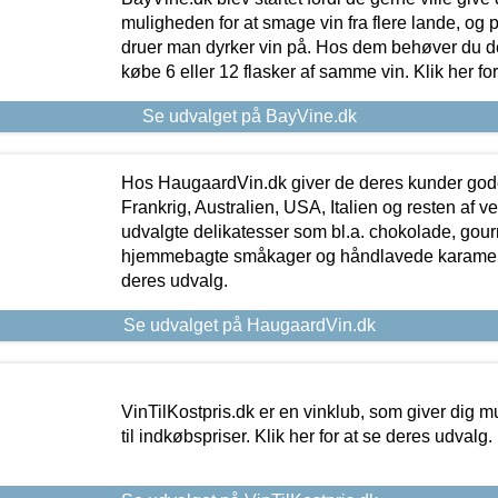
muligheden for at smage vin fra flere lande, og p
druer man dyrker vin på. Hos dem behøver du der
købe 6 eller 12 flasker af samme vin. Klik her fo
Se udvalget på BayVine.dk
Hos HaugaardVin.dk giver de deres kunder gode
Frankrig, Australien, USA, Italien og resten af v
udvalgte delikatesser som bl.a. chokolade, gourm
hjemmebagte småkager og håndlavede karameller
deres udvalg.
Se udvalget på HaugaardVin.dk
VinTilKostpris.dk er en vinklub, som giver dig m
til indkøbspriser. Klik her for at se deres udvalg.