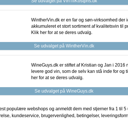
Se udvalget på VinTilKostpris.dk
WintherVin.dk er en far og søn-virksomhed der 
akkumuleret et stort sortiment af kvalitetsvin til pri
Klik her for at se deres udvalg.
Se udvalget på WintherVin.dk
WineGuys.dk er stiftet af Kristian og Jan i 2016
levere god vin, som de selv kan stå inde for og til
her for at se deres udvalg.
Se udvalget på WineGuys.dk
t populære webshops og anmeldt dem med stjerner fra 1 til 5 ud
rrelse, kundeservice, brugervenlighed, betingelser, leveringsfor