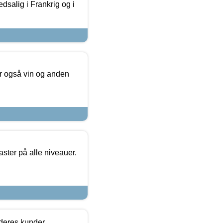
dsalig i Frankrig og i
er også vin og anden
ster på alle niveauer.
 deres kunder