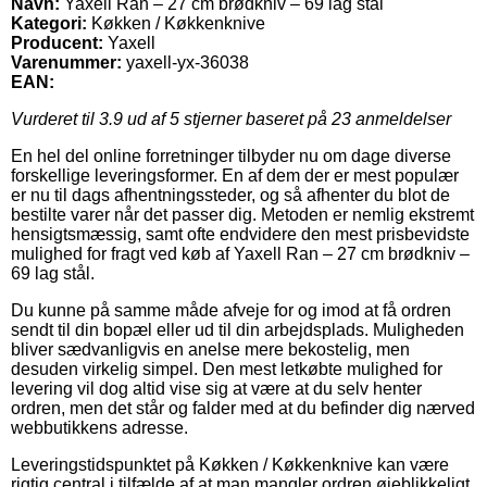
Navn:
Yaxell Ran – 27 cm brødkniv – 69 lag stål
Kategori:
Køkken / Køkkenknive
Producent:
Yaxell
Varenummer:
yaxell-yx-36038
EAN:
Vurderet til
3.9
ud af 5 stjerner baseret på
23
anmeldelser
En hel del online forretninger tilbyder nu om dage diverse
forskellige leveringsformer. En af dem der er mest populær
er nu til dags afhentningssteder, og så afhenter du blot de
bestilte varer når det passer dig. Metoden er nemlig ekstremt
hensigtsmæssig, samt ofte endvidere den mest prisbevidste
mulighed for fragt ved køb af Yaxell Ran – 27 cm brødkniv –
69 lag stål.
Du kunne på samme måde afveje for og imod at få ordren
sendt til din bopæl eller ud til din arbejdsplads. Muligheden
bliver sædvanligvis en anelse mere bekostelig, men
desuden virkelig simpel. Den mest letkøbte mulighed for
levering vil dog altid vise sig at være at du selv henter
ordren, men det står og falder med at du befinder dig nærved
webbutikkens adresse.
Leveringstidspunktet på Køkken / Køkkenknive kan være
rigtig central i tilfælde af at man mangler ordren øjeblikkeligt,