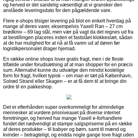
og herved er det sandelig væsentligt at vi gransker den
anslåede leveringsdato for den pågældende vare.
Flere e-shops tilsiger levering på blot en enkelt hverdag på
mange af deres varer, eksempelvis Yaxell Ran – 27 cm
brødkniv – 69 lag stål, men vær på vagt da det regnes ud fra
at bestillingen placeres inden et fastslået klokkeslæt, sådan
at de har mulighed for at nå at få varen ud af døren før
logistikpersonalet drager hjemad.
En række online shops lover gratis fragt, men i de fleste
tilfælde under forudsætning af at man shopper for en præcis
sum. Alternativt kunne du udvælge den mindst kostelige
form for fragt, hvilket typisk – om man er tæt på København,
Solrød Strand eller Skagen – er at få dem til at bringe din
ordre til en pakkeshop.
Det er efterhånden super overkommeligt for almindelige
mennesker at vurdere prisniveauet på diverse internet
forretninger, og herved har mange Yaxell e-forhandlere
fundet det nødvendigt at stampe salgspriserne på en række
af deres produkter – til babyer og børn, samt til mænd og
kvinder – betragteligt, og endda nogle gange love fragt uden