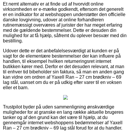
Et nemt alternativ er at finde ud af hvorvidt online
virksomheden er e-mærke godkendt, eftersom det generelt
er en indikator for at webshoppen understøtter den officielle
danske lovgivning, udover at online forhandleren
rutinemæssigt overværes af jurister der har meget erfaring
med de gældende bestemmelser. Dette er desuden din
mulighed for at få hjælp, såfremt du oplever besvær med din
bestilling.
Udover dette er det anbefalelsesværdigt at kunden er på
vagt for de elementære bestemmelser der kan influere på
handlen, til eksempel hvilken returneringsret internet
butikken kører med. Derfor er det desuden relevant, at man
til enhver tid bibeholder sin faktura, så man en anden gang
kan vidne om ordren af Yaxell Ran – 27 cm brødkniv – 69
lag stål, uanset om du er på udkig efter varer til en voksen
eller et barn.
Trustpilot byder på uden sammenligning ønskværdige
muligheder for at granske en lang række aktuelle brugeres
tanker og af den grund kan det være til hjælp, at du
gennemgår internet webshoppens bedømmelser af Yaxell
Ran – 27 cm brødkniv – 69 lag stål forud for at du handler.