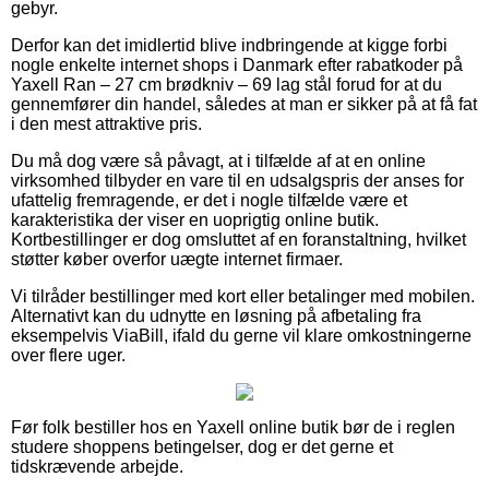
gebyr.
Derfor kan det imidlertid blive indbringende at kigge forbi
nogle enkelte internet shops i Danmark efter rabatkoder på
Yaxell Ran – 27 cm brødkniv – 69 lag stål forud for at du
gennemfører din handel, således at man er sikker på at få fat
i den mest attraktive pris.
Du må dog være så påvagt, at i tilfælde af at en online
virksomhed tilbyder en vare til en udsalgspris der anses for
ufattelig fremragende, er det i nogle tilfælde være et
karakteristika der viser en uoprigtig online butik.
Kortbestillinger er dog omsluttet af en foranstaltning, hvilket
støtter køber overfor uægte internet firmaer.
Vi tilråder bestillinger med kort eller betalinger med mobilen.
Alternativt kan du udnytte en løsning på afbetaling fra
eksempelvis ViaBill, ifald du gerne vil klare omkostningerne
over flere uger.
Før folk bestiller hos en Yaxell online butik bør de i reglen
studere shoppens betingelser, dog er det gerne et
tidskrævende arbejde.