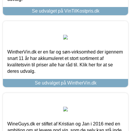
Se udvalget på VinTilKostpris.dk
WintherVin.dk er en far og søn-virksomhed der igennem
snart 11 år har akkumuleret et stort sortiment af
kvalitetsvin til priser alle har råd til. Klik her for at se
deres udvalg.
Se udvalget på WintherVin.dk
WineGuys.dk er stiftet af Kristian og Jan i 2016 med en
ambition om at levere god vin, som de selv kan stå inde