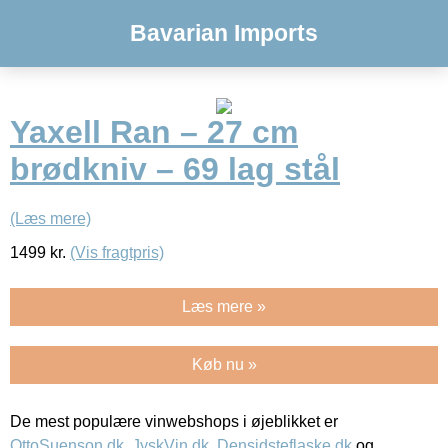
Bavarian Imports
Yaxell Ran – 27 cm
brødkniv – 69 lag stål
(Læs mere)
1499
kr.
(Vis fragtpris)
Læs mere »
Køb nu »
De mest populære vinwebshops i øjeblikket er
OttoSuenson.dk
,
JyskVin.dk
,
Densidsteflaske.dk
og