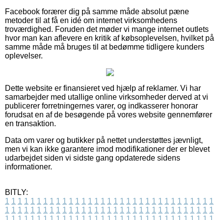
Facebook forærer dig på samme måde absolut pæne
metoder til at få en idé om internet virksomhedens
troværdighed. Foruden det møder vi mange internet outlets
hvor man kan aflevere en kritik af købsoplevelsen, hvilket på
samme måde må bruges til at bedømme tidligere kunders
oplevelser.
Dette website er finansieret ved hjælp af reklamer. Vi har
samarbejder med utallige online virksomheder derved at vi
publicerer forretningernes varer, og indkasserer honorar
forudsat en af de besøgende på vores website gennemfører
en transaktion.
Data om varer og butikker på nettet understøttes jævnligt,
men vi kan ikke garantere imod modifikationer der er blevet
udarbejdet siden vi sidste gang opdaterede sidens
informationer.
BITLY:
1
1
1
1
1
1
1
1
1
1
1
1
1
1
1
1
1
1
1
1
1
1
1
1
1
1
1
1
1
1
1
1
1
1
1
1
1
1
1
1
1
1
1
1
1
1
1
1
1
1
1
1
1
1
1
1
1
1
1
1
1
1
1
1
1
1
1
1
1
1
1
1
1
1
1
1
1
1
1
1
1
1
1
1
1
1
1
1
1
1
1
1
1
1
1
1
1
1
1