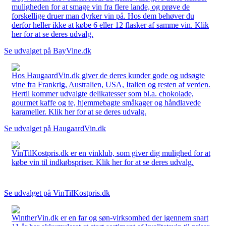
muligheden for at smage vin fra flere lande, og prøve de
forskellige druer man dyrker vin på. Hos dem behøver du
derfor heller ikke at købe 6 eller 12 flasker af samme vin. Klik
her for at se deres udvalg.
Se udvalget på BayVine.dk
Hos HaugaardVin.dk giver de deres kunder gode og udsøgte
vine fra Frankrig, Australien, USA, Italien og resten af verden.
Hertil kommer udvalgte delikatesser som bl.a. chokolade,
gourmet kaffe og te, hjemmebagte småkager og håndlavede
karameller. Klik her for at se deres udvalg.
Se udvalget på HaugaardVin.dk
VinTilKostpris.dk er en vinklub, som giver dig mulighed for at
købe vin til indkøbspriser. Klik her for at se deres udvalg.
Se udvalget på VinTilKostpris.dk
WintherVin.dk er en far og søn-virksomhed der igennem snart