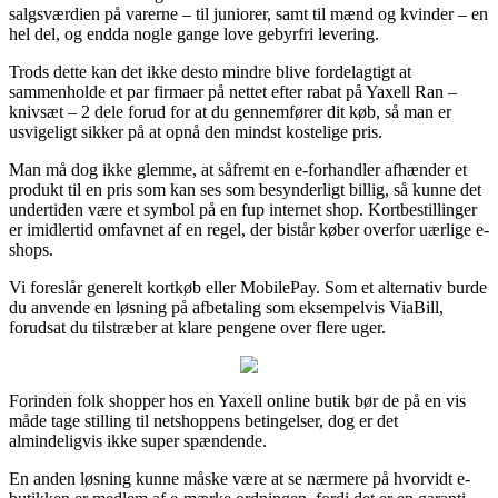
salgsværdien på varerne – til juniorer, samt til mænd og kvinder – en
hel del, og endda nogle gange love gebyrfri levering.
Trods dette kan det ikke desto mindre blive fordelagtigt at
sammenholde et par firmaer på nettet efter rabat på Yaxell Ran –
knivsæt – 2 dele forud for at du gennemfører dit køb, så man er
usvigeligt sikker på at opnå den mindst kostelige pris.
Man må dog ikke glemme, at såfremt en e-forhandler afhænder et
produkt til en pris som kan ses som besynderligt billig, så kunne det
undertiden være et symbol på en fup internet shop. Kortbestillinger
er imidlertid omfavnet af en regel, der bistår køber overfor uærlige e-
shops.
Vi foreslår generelt kortkøb eller MobilePay. Som et alternativ burde
du anvende en løsning på afbetaling som eksempelvis ViaBill,
forudsat du tilstræber at klare pengene over flere uger.
Forinden folk shopper hos en Yaxell online butik bør de på en vis
måde tage stilling til netshoppens betingelser, dog er det
almindeligvis ikke super spændende.
En anden løsning kunne måske være at se nærmere på hvorvidt e-