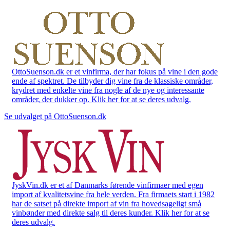
OttoSuenson.dk er et vinfirma, der har fokus på vine i den gode
ende af spektret. De tilbyder dig vine fra de klassiske områder,
krydret med enkelte vine fra nogle af de nye og interessante
områder, der dukker op. Klik her for at se deres udvalg.
Se udvalget på OttoSuenson.dk
JyskVin.dk er et af Danmarks førende vinfirmaer med egen
import af kvalitetsvine fra hele verden. Fra firmaets start i 1982
har de satset på direkte import af vin fra hovedsageligt små
vinbønder med direkte salg til deres kunder. Klik her for at se
deres udvalg.