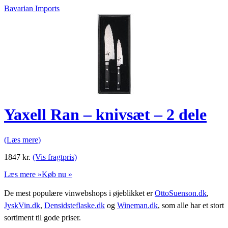
Bavarian Imports
Yaxell Ran – knivsæt – 2 dele
(Læs mere)
1847
kr.
(Vis fragtpris)
Læs mere »
Køb nu »
De mest populære vinwebshops i øjeblikket er
OttoSuenson.dk
,
JyskVin.dk
,
Densidsteflaske.dk
og
Wineman.dk
, som alle har et stort
sortiment til gode priser.