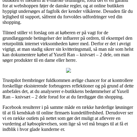
butikken er medlem af e-mærke ordningen, fordi det er en garanti
for at webshoppen føjer de danske regler, og at online butikken
hyppigt undersøges af fagfolk der kender vilkårene. Desuden får du
lejlighed til support, såfremt du forvoldes udfordringer ved din
shopping.
Tilmed stiller vi forslag om at køberen er på vagt for de
grundlæggende betingelser der influerer på ordren, til eksempel den
returpolitik internet virksomheden kører med. Derfor er det i øvrigt
vigtigt, at man stadig sikrer sin kvitteringsmail, så man når som helst
kan dokumentere købet af Yaxell Ran – knivsæt – 2 dele, om man
søger produkter til en dame eller herre.
Trustpilot frembringer fuldkommen ærlige chancer for at kontrollere
forskellige eksisterende forbrugeres reflektioner og på grund af dette
anbefales det, at du analyserer e-butikkens bedømmelser af Yaxell
Ran – knivsæt – 2 dele forud for at du færdiggør din shopping.
Facebook resulterer i på samme måde en række hæderlige løsninger
til at få kendskab til online firmaets kundetilfredshed. Derudover ser
vi en række outlets på nettet som gør det muligt at aflevere en
vurdering af købsoplevelsen, som lige så vel må bruges til at få et
indblik i hvor glade kunderne er.