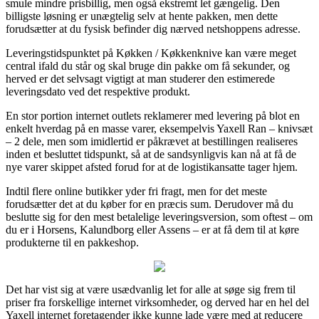
smule mindre prisbillig, men også ekstremt let gængelig. Den
billigste løsning er unægtelig selv at hente pakken, men dette
forudsætter at du fysisk befinder dig nærved netshoppens adresse.
Leveringstidspunktet på Køkken / Køkkenknive kan være meget
central ifald du står og skal bruge din pakke om få sekunder, og
herved er det selvsagt vigtigt at man studerer den estimerede
leveringsdato ved det respektive produkt.
En stor portion internet outlets reklamerer med levering på blot en
enkelt hverdag på en masse varer, eksempelvis Yaxell Ran – knivsæt
– 2 dele, men som imidlertid er påkrævet at bestillingen realiseres
inden et besluttet tidspunkt, så at de sandsynligvis kan nå at få de
nye varer skippet afsted forud for at de logistikansatte tager hjem.
Indtil flere online butikker yder fri fragt, men for det meste
forudsætter det at du køber for en præcis sum. Derudover må du
beslutte sig for den mest betalelige leveringsversion, som oftest – om
du er i Horsens, Kalundborg eller Assens – er at få dem til at køre
produkterne til en pakkeshop.
Det har vist sig at være usædvanlig let for alle at søge sig frem til
priser fra forskellige internet virksomheder, og derved har en hel del
Yaxell internet foretagender ikke kunne lade være med at reducere