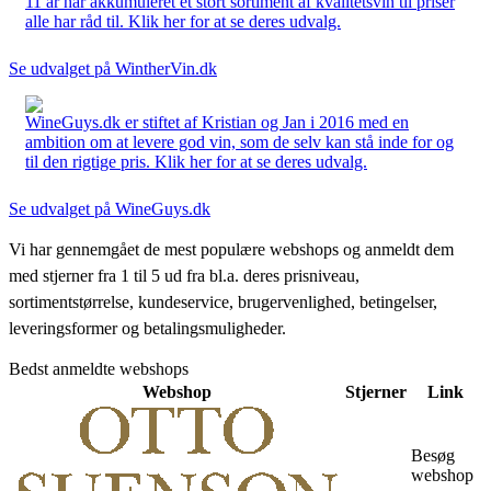
11 år har akkumuleret et stort sortiment af kvalitetsvin til priser
alle har råd til. Klik her for at se deres udvalg.
Se udvalget på WintherVin.dk
WineGuys.dk er stiftet af Kristian og Jan i 2016 med en
ambition om at levere god vin, som de selv kan stå inde for og
til den rigtige pris. Klik her for at se deres udvalg.
Se udvalget på WineGuys.dk
Vi har gennemgået de mest populære webshops og anmeldt dem
med stjerner fra 1 til 5 ud fra bl.a. deres prisniveau,
sortimentstørrelse, kundeservice, brugervenlighed, betingelser,
leveringsformer og betalingsmuligheder.
Bedst anmeldte webshops
Webshop
Stjerner
Link
Besøg
webshop