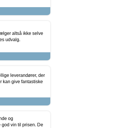
ælger altså ikke selve
res udvalg.
lige leverandører, der
r kan give fantastiske
unde og
od vin til prisen. De