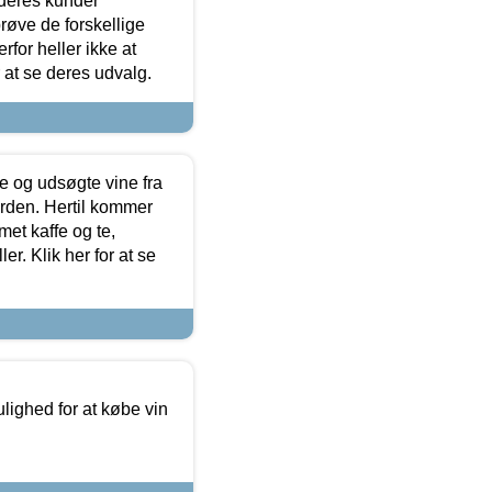
 deres kunder
røve de forskellige
for heller ikke at
r at se deres udvalg.
 og udsøgte vine fra
erden. Hertil kommer
et kaffe og te,
. Klik her for at se
ulighed for at købe vin