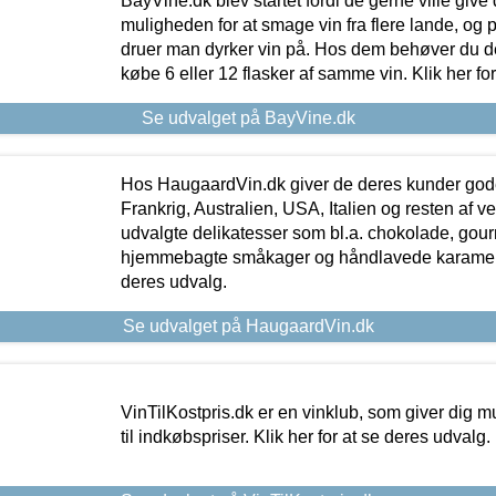
BayVine.dk blev startet fordi de gerne ville give
muligheden for at smage vin fra flere lande, og p
druer man dyrker vin på. Hos dem behøver du der
købe 6 eller 12 flasker af samme vin. Klik her fo
Se udvalget på BayVine.dk
Hos HaugaardVin.dk giver de deres kunder gode
Frankrig, Australien, USA, Italien og resten af v
udvalgte delikatesser som bl.a. chokolade, gourm
hjemmebagte småkager og håndlavede karameller
deres udvalg.
Se udvalget på HaugaardVin.dk
VinTilKostpris.dk er en vinklub, som giver dig m
til indkøbspriser. Klik her for at se deres udvalg.