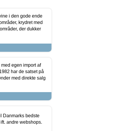
 vine i den gode ende
e områder, krydret med
 områder, der dukker
r med egen import af
i 1982 har de satset på
ønder med direkte salg
 til Danmarks bedste
 ift. andre webshops.