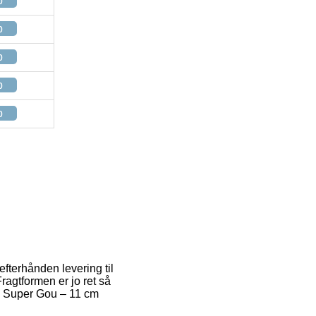
p
p
p
p
p
 efterhånden levering til
ragtformen er jo ret så
l Super Gou – 11 cm