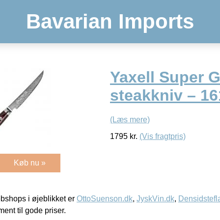
Bavarian Imports
Yaxell Super 
steakkniv – 16
(Læs mere)
1795
kr.
(Vis fragtpris)
Køb nu »
shops i øjeblikket er
OttoSuenson.dk
,
JyskVin.dk
,
Densidstefl
ment til gode priser.