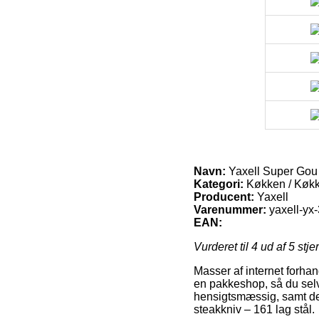
Navn:
Yaxell Super Gou 
Kategori:
Køkken / Køk
Producent:
Yaxell
Varenummer:
yaxell-yx
EAN:
Vurderet til
4
ud af 5 stje
Masser af internet forhand
en pakkeshop, så du selv 
hensigtsmæssig, samt de
steakkniv – 161 lag stål.