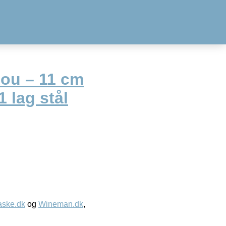
Gou – 11 cm
1 lag stål
aske.dk
og
Wineman.dk
,