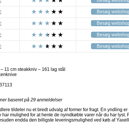
Besøg websho
Besøg websho
Besøg websho
Besøg websho
Besøg websho
– 11 cm steakkniv – 161 lag stål
kenknive
-37113
rner baseret på
29
anmeldelser
lere tildeler nu et bredt udvalg af former for fragt. En yndling er
har mulighed for at hente de nyindkøbte varer når du har lyst. F
suden endda den billigste leveringsmulighed ved køb af Yaxel