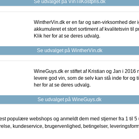
Se udvalget på VinTilKostpris.dk
WintherVin.dk er en far og søn-virksomhed der 
akkumuleret et stort sortiment af kvalitetsvin til pri
Klik her for at se deres udvalg.
Se udvalget på WintherVin.dk
WineGuys.dk er stiftet af Kristian og Jan i 2016
levere god vin, som de selv kan stå inde for og til
her for at se deres udvalg.
Se udvalget på WineGuys.dk
t populære webshops og anmeldt dem med stjerner fra 1 til 5 ud
rrelse, kundeservice, brugervenlighed, betingelser, leveringsfor