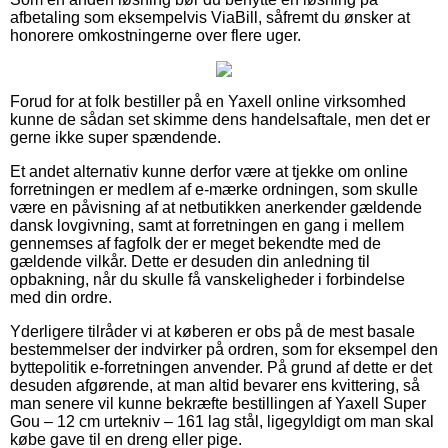
afbetaling som eksempelvis ViaBill, såfremt du ønsker at
honorere omkostningerne over flere uger.
Forud for at folk bestiller på en Yaxell online virksomhed
kunne de sådan set skimme dens handelsaftale, men det er
gerne ikke super spændende.
Et andet alternativ kunne derfor være at tjekke om online
forretningen er medlem af e-mærke ordningen, som skulle
være en påvisning af at netbutikken anerkender gældende
dansk lovgivning, samt at forretningen en gang i mellem
gennemses af fagfolk der er meget bekendte med de
gældende vilkår. Dette er desuden din anledning til
opbakning, når du skulle få vanskeligheder i forbindelse
med din ordre.
Yderligere tilråder vi at køberen er obs på de mest basale
bestemmelser der indvirker på ordren, som for eksempel den
byttepolitik e-forretningen anvender. På grund af dette er det
desuden afgørende, at man altid bevarer ens kvittering, så
man senere vil kunne bekræfte bestillingen af Yaxell Super
Gou – 12 cm urtekniv – 161 lag stål, ligegyldigt om man skal
købe gave til en dreng eller pige.