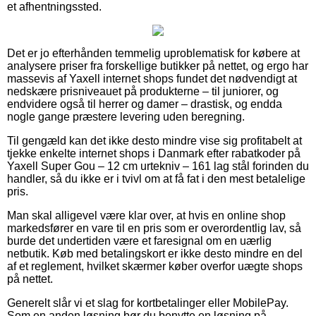
et afhentningssted.
Det er jo efterhånden temmelig uproblematisk for købere at
analysere priser fra forskellige butikker på nettet, og ergo har
massevis af Yaxell internet shops fundet det nødvendigt at
nedskære prisniveauet på produkterne – til juniorer, og
endvidere også til herrer og damer – drastisk, og endda
nogle gange præstere levering uden beregning.
Til gengæld kan det ikke desto mindre vise sig profitabelt at
tjekke enkelte internet shops i Danmark efter rabatkoder på
Yaxell Super Gou – 12 cm urtekniv – 161 lag stål forinden du
handler, så du ikke er i tvivl om at få fat i den mest betalelige
pris.
Man skal alligevel være klar over, at hvis en online shop
markedsfører en vare til en pris som er overordentlig lav, så
burde det undertiden være et faresignal om en uærlig
netbutik. Køb med betalingskort er ikke desto mindre en del
af et reglement, hvilket skærmer køber overfor uægte shops
på nettet.
Generelt slår vi et slag for kortbetalinger eller MobilePay.
Som en anden løsning bør du benytte en løsning på