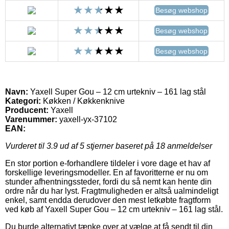
Besøg webshop
Besøg webshop
Besøg webshop
Navn:
Yaxell Super Gou – 12 cm urtekniv – 161 lag stål
Kategori:
Køkken / Køkkenknive
Producent:
Yaxell
Varenummer:
yaxell-yx-37102
EAN:
Vurderet til
3.9
ud af 5 stjerner baseret på
18
anmeldelser
En stor portion e-forhandlere tildeler i vore dage et hav af
forskellige leveringsmodeller. En af favoritterne er nu om
stunder afhentningssteder, fordi du så nemt kan hente din
ordre når du har lyst. Fragtmuligheden er altså ualmindeligt
enkel, samt endda derudover den mest letkøbte fragtform
ved køb af Yaxell Super Gou – 12 cm urtekniv – 161 lag stål.
Du burde alternativt tænke over at vælge at få sendt til din