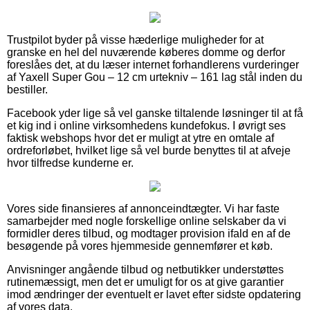
Trustpilot byder på visse hæderlige muligheder for at
granske en hel del nuværende køberes domme og derfor
foreslåes det, at du læser internet forhandlerens vurderinger
af Yaxell Super Gou – 12 cm urtekniv – 161 lag stål inden du
bestiller.
Facebook yder lige så vel ganske tiltalende løsninger til at få
et kig ind i online virksomhedens kundefokus. I øvrigt ses
faktisk webshops hvor det er muligt at ytre en omtale af
ordreforløbet, hvilket lige så vel burde benyttes til at afveje
hvor tilfredse kunderne er.
Vores side finansieres af annonceindtægter. Vi har faste
samarbejder med nogle forskellige online selskaber da vi
formidler deres tilbud, og modtager provision ifald en af de
besøgende på vores hjemmeside gennemfører et køb.
Anvisninger angående tilbud og netbutikker understøttes
rutinemæssigt, men det er umuligt for os at give garantier
imod ændringer der eventuelt er lavet efter sidste opdatering
af vores data.