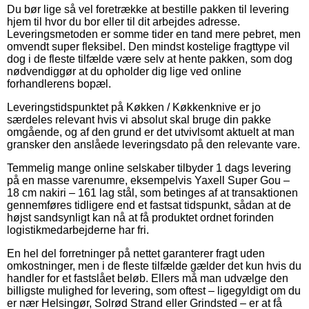
Du bør lige så vel foretrække at bestille pakken til levering
hjem til hvor du bor eller til dit arbejdes adresse.
Leveringsmetoden er somme tider en tand mere pebret, men
omvendt super fleksibel. Den mindst kostelige fragttype vil
dog i de fleste tilfælde være selv at hente pakken, som dog
nødvendiggør at du opholder dig lige ved online
forhandlerens bopæl.
Leveringstidspunktet på Køkken / Køkkenknive er jo
særdeles relevant hvis vi absolut skal bruge din pakke
omgående, og af den grund er det utvivlsomt aktuelt at man
gransker den anslåede leveringsdato på den relevante vare.
Temmelig mange online selskaber tilbyder 1 dags levering
på en masse varenumre, eksempelvis Yaxell Super Gou –
18 cm nakiri – 161 lag stål, som betinges af at transaktionen
gennemføres tidligere end et fastsat tidspunkt, sådan at de
højst sandsynligt kan nå at få produktet ordnet forinden
logistikmedarbejderne har fri.
En hel del forretninger på nettet garanterer fragt uden
omkostninger, men i de fleste tilfælde gælder det kun hvis du
handler for et fastslået beløb. Ellers må man udvælge den
billigste mulighed for levering, som oftest – ligegyldigt om du
er nær Helsingør, Solrød Strand eller Grindsted – er at få