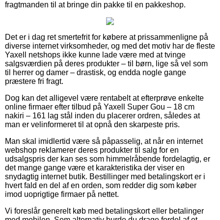
fragtmanden til at bringe din pakke til en pakkeshop.
Det er i dag ret smertefrit for købere at prissammenligne på
diverse internet virksomheder, og med det motiv har de fleste
Yaxell netshops ikke kunne lade være med at tvinge
salgsværdien på deres produkter – til børn, lige så vel som
til herrer og damer – drastisk, og endda nogle gange
præstere fri fragt.
Dog kan det alligevel være rentabelt at efterprøve enkelte
online firmaer efter tilbud på Yaxell Super Gou – 18 cm
nakiri – 161 lag stål inden du placerer ordren, således at
man er velinformeret til at opnå den skarpeste pris.
Man skal imidlertid være så påpasselig, at når en internet
webshop reklamerer deres produkter til salg for en
udsalgspris der kan ses som himmelråbende fordelagtig, er
det mange gange være et karakteristika der viser en
snydagtig internet butik. Bestillinger med betalingskort er i
hvert fald en del af en orden, som redder dig som køber
imod uoprigtige firmaer på nettet.
Vi foreslår generelt køb med betalingskort eller betalinger
med mobilen. Som alternativ burde du drage fordel af et