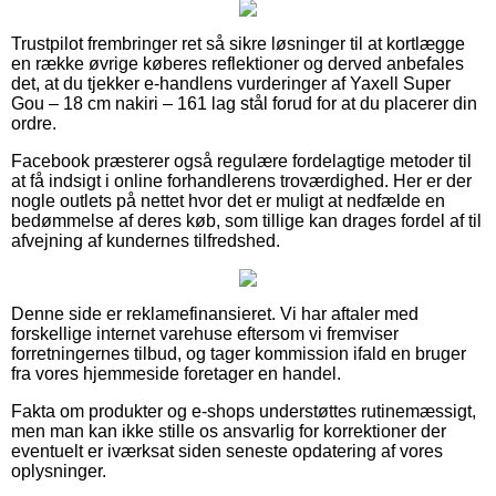
Trustpilot frembringer ret så sikre løsninger til at kortlægge
en række øvrige køberes reflektioner og derved anbefales
det, at du tjekker e-handlens vurderinger af Yaxell Super
Gou – 18 cm nakiri – 161 lag stål forud for at du placerer din
ordre.
Facebook præsterer også regulære fordelagtige metoder til
at få indsigt i online forhandlerens troværdighed. Her er der
nogle outlets på nettet hvor det er muligt at nedfælde en
bedømmelse af deres køb, som tillige kan drages fordel af til
afvejning af kundernes tilfredshed.
Denne side er reklamefinansieret. Vi har aftaler med
forskellige internet varehuse eftersom vi fremviser
forretningernes tilbud, og tager kommission ifald en bruger
fra vores hjemmeside foretager en handel.
Fakta om produkter og e-shops understøttes rutinemæssigt,
men man kan ikke stille os ansvarlig for korrektioner der
eventuelt er iværksat siden seneste opdatering af vores
oplysninger.