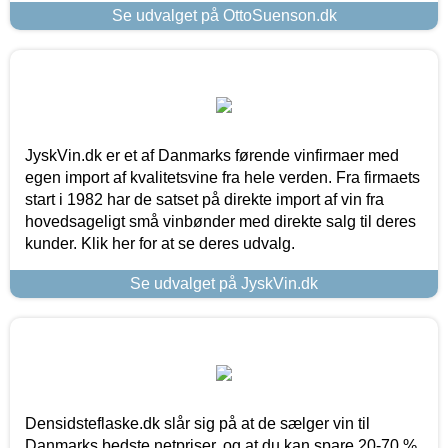
Se udvalget på OttoSuenson.dk
JyskVin.dk er et af Danmarks førende vinfirmaer med
egen import af kvalitetsvine fra hele verden. Fra firmaets
start i 1982 har de satset på direkte import af vin fra
hovedsageligt små vinbønder med direkte salg til deres
kunder. Klik her for at se deres udvalg.
Se udvalget på JyskVin.dk
Densidsteflaske.dk slår sig på at de sælger vin til
Danmarks bedste netpriser, og at du kan spare 20-70 %