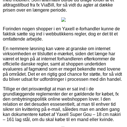
afdragstilbud fra fx ViaBill, for så vidt du agter at dække
prisen over en længere periode.
Forinden nogen shopper i en Yaxell e-forhandler kunne de
faktisk sætte sig ind i webbutikkens regler, dog er det tit et
omfattende arbejde.
En nemmere løsning kan være at granske om internet
virksomheden er tilsluttet e-mærket, siden det længe har
været et tegn på at internet forhandleren efterkommer de
officielle danske regler, samt at shoppen undertiden
evalueres af fagmænd som er meget bekendte med lovene
på området. Det er en rigtig god chance for støtte, for så vidt
du bliver udsat for udfordringer i processen med din handel.
Tillige er det prisværdigt at man er sat ind i de
grundlæggende reglementer der er gældende for købet, fx
den ombytningspolitik online webshoppen lover. I den
relation er det desuden essesentielt, at man til enhver tid
sikrer sin kvittering på e-mail, således man en anden gang
kan dokumentere købet af Yaxell Super Gou – 18 cm nakiri
– 161 lag stål, om du skal købe til en mand eller kvinde.