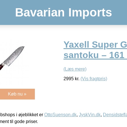
Bavarian Imports
Yaxell Super 
santoku – 161 
(Læs mere)
2995
kr.
(Vis fragtpris)
Køb nu »
shops i øjeblikket er
OttoSuenson.dk
,
JyskVin.dk
,
Densidstefl
ment til gode priser.