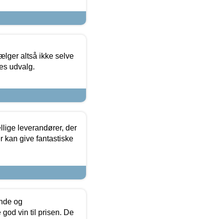
ælger altså ikke selve
res udvalg.
lige leverandører, der
r kan give fantastiske
unde og
od vin til prisen. De