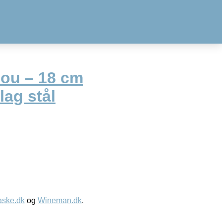
Gou – 18 cm
lag stål
aske.dk
og
Wineman.dk
,