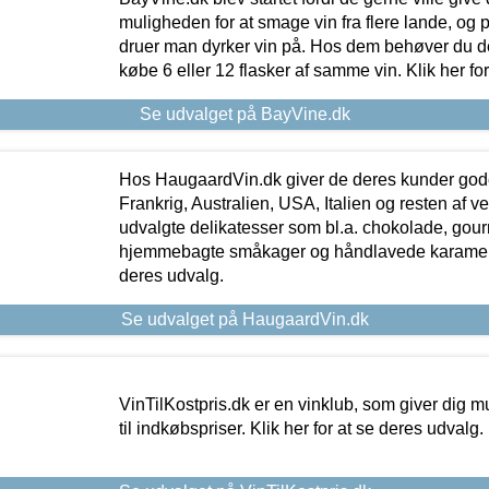
muligheden for at smage vin fra flere lande, og p
druer man dyrker vin på. Hos dem behøver du der
købe 6 eller 12 flasker af samme vin. Klik her fo
Se udvalget på BayVine.dk
Hos HaugaardVin.dk giver de deres kunder gode
Frankrig, Australien, USA, Italien og resten af v
udvalgte delikatesser som bl.a. chokolade, gourm
hjemmebagte småkager og håndlavede karameller
deres udvalg.
Se udvalget på HaugaardVin.dk
VinTilKostpris.dk er en vinklub, som giver dig m
til indkøbspriser. Klik her for at se deres udvalg.