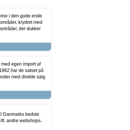
 vine i den gode ende
e områder, krydret med
 områder, der dukker
r med egen import af
i 1982 har de satset på
ønder med direkte salg
 til Danmarks bedste
 ift. andre webshops.