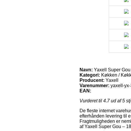
Navn:
Yaxell Super Gou 
Kategori:
Køkken / Køk
Producent:
Yaxell
Varenummer:
yaxell-yx
EAN:
Vurderet til
4.7
ud af 5 st
De fleste internet varehu
efterhånden levering til
Fragtmuligheden er neml
af Yaxell Super Gou – 18