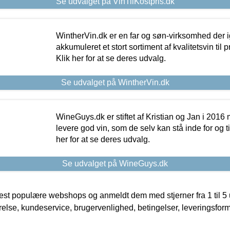
Se udvalget på VinTilKostpris.dk
WintherVin.dk er en far og søn-virksomhed der 
akkumuleret et stort sortiment af kvalitetsvin til pri
Klik her for at se deres udvalg.
Se udvalget på WintherVin.dk
WineGuys.dk er stiftet af Kristian og Jan i 2016
levere god vin, som de selv kan stå inde for og til
her for at se deres udvalg.
Se udvalget på WineGuys.dk
t populære webshops og anmeldt dem med stjerner fra 1 til 5 ud
rrelse, kundeservice, brugervenlighed, betingelser, leveringsfor