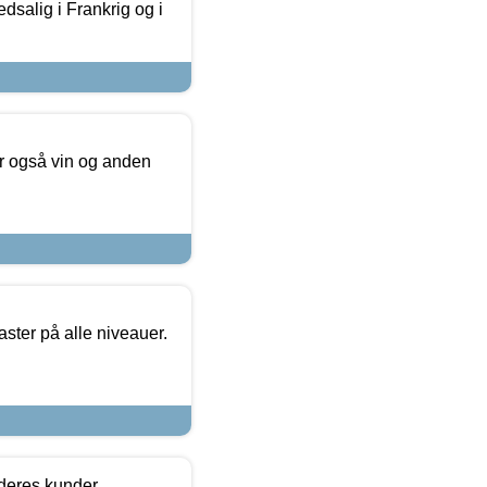
dsalig i Frankrig og i
er også vin og anden
ster på alle niveauer.
 deres kunder