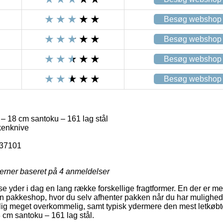
Besøg webshop
Besøg webshop
Besøg webshop
Besøg webshop
– 18 cm santoku – 161 lag stål
kenknive
-37101
jerner baseret på
4
anmeldelser
se yder i dag en lang række forskellige fragtformer. En der er m
 en pakkeshop, hvor du selv afhenter pakken når du har mulighed 
ig meget overkommelig, samt typisk ydermere den mest letkøbt
 cm santoku – 161 lag stål.