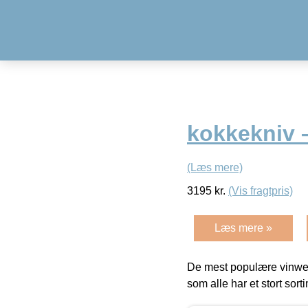
kokkekniv –
(Læs mere)
3195
kr.
(Vis fragtpris)
Læs mere »
De mest populære vinweb
som alle har et stort sorti