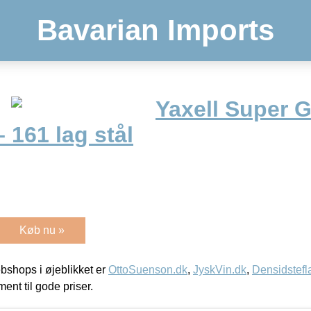
Bavarian Imports
Yaxell Super 
 161 lag stål
Køb nu »
shops i øjeblikket er
OttoSuenson.dk
,
JyskVin.dk
,
Densidstefl
ment til gode priser.