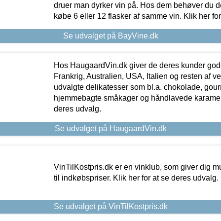
druer man dyrker vin på. Hos dem behøver du der
købe 6 eller 12 flasker af samme vin. Klik her fo
Se udvalget på BayVine.dk
Hos HaugaardVin.dk giver de deres kunder gode
Frankrig, Australien, USA, Italien og resten af v
udvalgte delikatesser som bl.a. chokolade, gourm
hjemmebagte småkager og håndlavede karameller
deres udvalg.
Se udvalget på HaugaardVin.dk
VinTilKostpris.dk er en vinklub, som giver dig m
til indkøbspriser. Klik her for at se deres udvalg.
Se udvalget på VinTilKostpris.dk