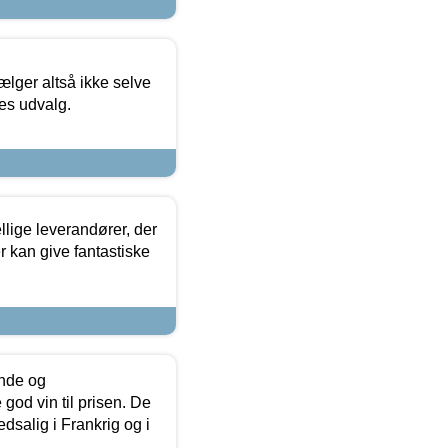
ælger altså ikke selve
res udvalg.
lige leverandører, der
r kan give fantastiske
unde og
od vin til prisen. De
dsalig i Frankrig og i