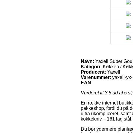
Navn:
Yaxell Super Gou 
Kategori:
Køkken / Køk
Producent:
Yaxell
Varenummer:
yaxell-yx
EAN:
Vurderet til
3.5
ud af 5 st
En række internet butikker
pakkeshop, fordi du på 
ultra ukompliceret, samt 
kokkekniv – 161 lag stål.
Du bør ydermere planlægge 