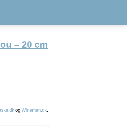
Gou – 20 cm
aske.dk
og
Wineman.dk
,