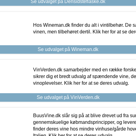
Se udvalget på Densidsteflaske.dk
Hos Wineman.dk finder du alt i vintilbehør. De s
vinen, men tilbehøret dertil. Klik her for at se de
Se udvalget på Wineman.dk
VinVerden.dk samarbejder med en række forskel
sikrer dig et bredt udvalg af spændende vine, de
vinoplevelser. Klik her for at se deres udvalg.
Se udvalget på VinVerden.dk
BuusVine.dk slår sig på at blive drevet ud fra s
gennemskuelige købmandsprincipper, og levere g
finder deres vine hos mindre vinhuse/gårde hove
Italien. Klik her for at se deres udvalg.