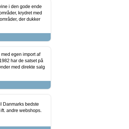
 vine i den gode ende
e områder, krydret med
 områder, der dukker
r med egen import af
i 1982 har de satset på
ønder med direkte salg
 til Danmarks bedste
 ift. andre webshops.