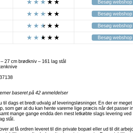
Besøg webshop
Besøg webshop
Besøg webshop
Besøg webshop
– 27 cm brødkniv – 161 lag stål
kenknive
-37138
jerner baseret på
42
anmeldelser
u til dags et bredt udvalg af leveringsløsninger. En der er meget 
op, som gør at du kan hente varerne lige præcis når det passer i
, samt mange gange endda den mest letkøbte slags levering ved
g stål.
r at få ordren leveret til din private bopæl eller ud til dit arbe