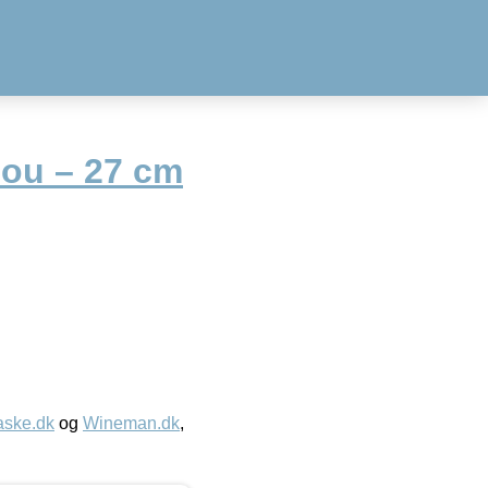
Gou – 27 cm
aske.dk
og
Wineman.dk
,