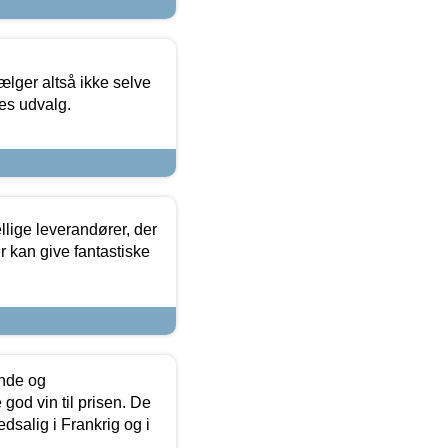
ælger altså ikke selve
res udvalg.
lige leverandører, der
r kan give fantastiske
unde og
od vin til prisen. De
dsalig i Frankrig og i