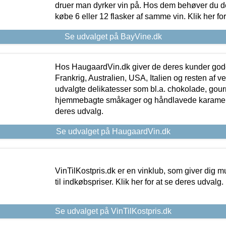
druer man dyrker vin på. Hos dem behøver du der
købe 6 eller 12 flasker af samme vin. Klik her fo
Se udvalget på BayVine.dk
Hos HaugaardVin.dk giver de deres kunder gode
Frankrig, Australien, USA, Italien og resten af v
udvalgte delikatesser som bl.a. chokolade, gourm
hjemmebagte småkager og håndlavede karameller
deres udvalg.
Se udvalget på HaugaardVin.dk
VinTilKostpris.dk er en vinklub, som giver dig m
til indkøbspriser. Klik her for at se deres udvalg.
Se udvalget på VinTilKostpris.dk