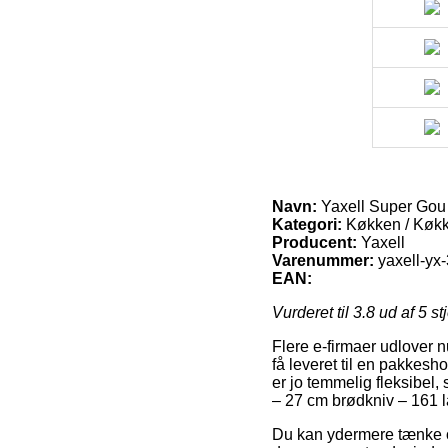
Navn:
Yaxell Super Gou 
Kategori:
Køkken / Køk
Producent:
Yaxell
Varenummer:
yaxell-yx
EAN:
Vurderet til
3.8
ud af 5 st
Flere e-firmaer udlover n
få leveret til en pakkesh
er jo temmelig fleksibel
– 27 cm brødkniv – 161 la
Du kan ydermere tænke ove