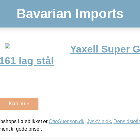
Bavarian Imports
Yaxell Super 
161 lag stål
Køb nu »
shops i øjeblikket er
OttoSuenson.dk
,
JyskVin.dk
,
Densidstefl
ment til gode priser.