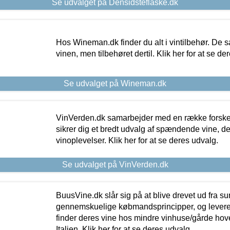
Se udvalget på Densidsteflaske.dk
Hos Wineman.dk finder du alt i vintilbehør. De s
vinen, men tilbehøret dertil. Klik her for at se de
Se udvalget på Wineman.dk
VinVerden.dk samarbejder med en række forskel
sikrer dig et bredt udvalg af spændende vine, de
vinoplevelser. Klik her for at se deres udvalg.
Se udvalget på VinVerden.dk
BuusVine.dk slår sig på at blive drevet ud fra s
gennemskuelige købmandsprincipper, og levere g
finder deres vine hos mindre vinhuse/gårde hove
Italien. Klik her for at se deres udvalg.