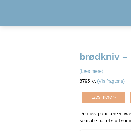
brødkniv – 
(Læs mere)
3795
kr.
(Vis fragtpris)
Læs mere »
De mest populære vinweb
som alle har et stort sorti