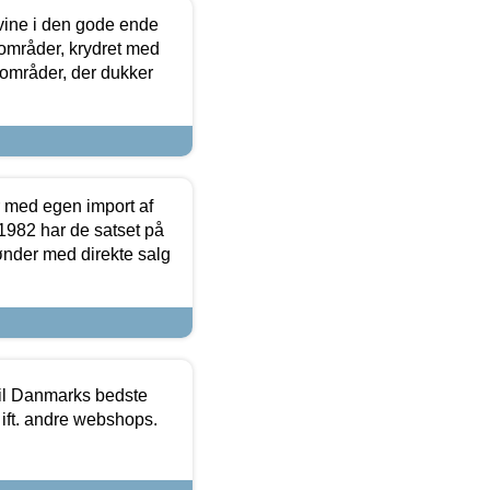
 vine i den gode ende
e områder, krydret med
 områder, der dukker
r med egen import af
i 1982 har de satset på
ønder med direkte salg
 til Danmarks bedste
 ift. andre webshops.