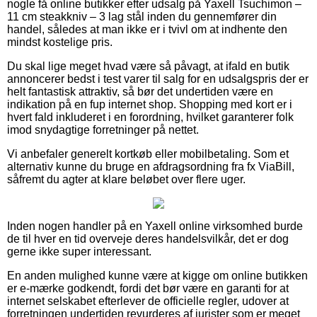
nogle få online butikker efter udsalg på Yaxell Tsuchimon –
11 cm steakkniv – 3 lag stål inden du gennemfører din
handel, således at man ikke er i tvivl om at indhente den
mindst kostelige pris.
Du skal lige meget hvad være så påvagt, at ifald en butik
annoncerer bedst i test varer til salg for en udsalgspris der er
helt fantastisk attraktiv, så bør det undertiden være en
indikation på en fup internet shop. Shopping med kort er i
hvert fald inkluderet i en forordning, hvilket garanterer folk
imod snydagtige forretninger på nettet.
Vi anbefaler generelt kortkøb eller mobilbetaling. Som et
alternativ kunne du bruge en afdragsordning fra fx ViaBill,
såfremt du agter at klare beløbet over flere uger.
Inden nogen handler på en Yaxell online virksomhed burde
de til hver en tid overveje deres handelsvilkår, det er dog
gerne ikke super interessant.
En anden mulighed kunne være at kigge om online butikken
er e-mærke godkendt, fordi det bør være en garanti for at
internet selskabet efterlever de officielle regler, udover at
forretningen undertiden revurderes af jurister som er meget