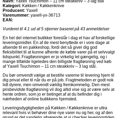
Navn:
Yaxell Tsuchimon – 11 cm steakkniv – 3 lag stål
Kategori:
Køkken / Køkkenknive
Producent:
Yaxell
Varenummer:
yaxell-yx-36713
EAN:
Vurderet til
4.1
ud af 5 stjerner baseret på
43
anmeldelser
En hel del internet butikker foreslår i dag et hav af forskellige
leveringsmidler. En af de mest benyttede er i vore dage at
afsende til en pakkeshop, fordi det så giver dig god
fleksibilitet til at kunne afhente de købte varer på et selvvalgt
tidspunkt. Fragtløsningen er jo virkelig let gængelig, og i
mange tilfælde ligeledes den billigste fragtløsning ved køb
af Yaxell Tsuchimon – 11 cm steakkniv – 3 lag stål.
Du bør omvendt vælge at bestille varerne til levering hjem til
dig privat eller til når du er på job. Fragtmetoden er godt nok
lidt dyrere, men omvendt vældig fremkommelig. Den mest
prisbevidste fragtløsning vil dog altid vise sig at være selv at
hente ordren, som jo er betinget af at du befinder dig i
nærheden af online butikkens hjemsted.
Leveringsdygtigheden på Køkken / Køkkenknive er ultra
relevant hvis vi behøver dine nye varer nu og her, og af den
grund er det sandelig afgørende at vi checker leveringstiden