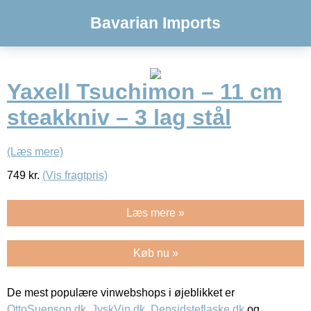
Bavarian Imports
Yaxell Tsuchimon – 11 cm
steakkniv – 3 lag stål
(Læs mere)
749
kr.
(Vis fragtpris)
Læs mere »
Køb nu »
De mest populære vinwebshops i øjeblikket er
OttoSuenson.dk
,
JyskVin.dk
,
Densidsteflaske.dk
og