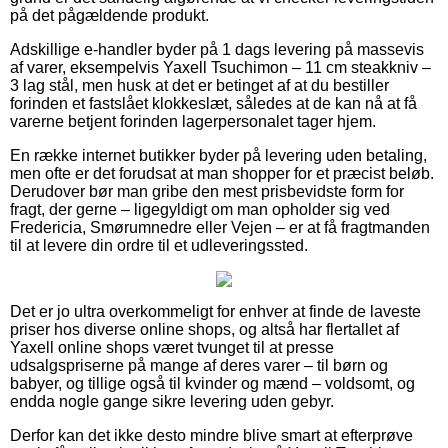
på det pågældende produkt.
Adskillige e-handler byder på 1 dags levering på massevis
af varer, eksempelvis Yaxell Tsuchimon – 11 cm steakkniv –
3 lag stål, men husk at det er betinget af at du bestiller
forinden et fastslået klokkeslæt, således at de kan nå at få
varerne betjent forinden lagerpersonalet tager hjem.
En række internet butikker byder på levering uden betaling,
men ofte er det forudsat at man shopper for et præcist beløb.
Derudover bør man gribe den mest prisbevidste form for
fragt, der gerne – ligegyldigt om man opholder sig ved
Fredericia, Smørumnedre eller Vejen – er at få fragtmanden
til at levere din ordre til et udleveringssted.
Det er jo ultra overkommeligt for enhver at finde de laveste
priser hos diverse online shops, og altså har flertallet af
Yaxell online shops været tvunget til at presse
udsalgspriserne på mange af deres varer – til børn og
babyer, og tillige også til kvinder og mænd – voldsomt, og
endda nogle gange sikre levering uden gebyr.
Derfor kan det ikke desto mindre blive smart at efterprøve