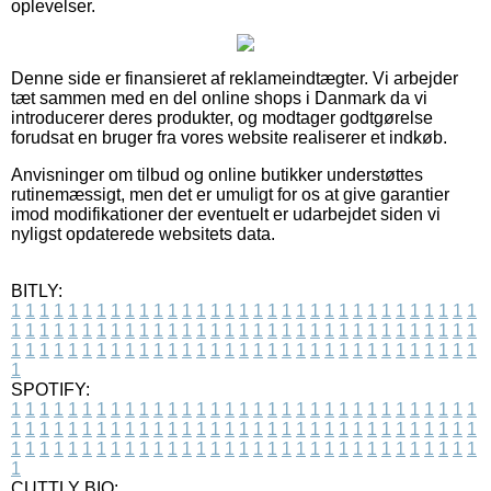
oplevelser.
Denne side er finansieret af reklameindtægter. Vi arbejder
tæt sammen med en del online shops i Danmark da vi
introducerer deres produkter, og modtager godtgørelse
forudsat en bruger fra vores website realiserer et indkøb.
Anvisninger om tilbud og online butikker understøttes
rutinemæssigt, men det er umuligt for os at give garantier
imod modifikationer der eventuelt er udarbejdet siden vi
nyligst opdaterede websitets data.
BITLY:
1
1
1
1
1
1
1
1
1
1
1
1
1
1
1
1
1
1
1
1
1
1
1
1
1
1
1
1
1
1
1
1
1
1
1
1
1
1
1
1
1
1
1
1
1
1
1
1
1
1
1
1
1
1
1
1
1
1
1
1
1
1
1
1
1
1
1
1
1
1
1
1
1
1
1
1
1
1
1
1
1
1
1
1
1
1
1
1
1
1
1
1
1
1
1
1
1
1
1
1
SPOTIFY:
1
1
1
1
1
1
1
1
1
1
1
1
1
1
1
1
1
1
1
1
1
1
1
1
1
1
1
1
1
1
1
1
1
1
1
1
1
1
1
1
1
1
1
1
1
1
1
1
1
1
1
1
1
1
1
1
1
1
1
1
1
1
1
1
1
1
1
1
1
1
1
1
1
1
1
1
1
1
1
1
1
1
1
1
1
1
1
1
1
1
1
1
1
1
1
1
1
1
1
1
CUTTLY BIO: