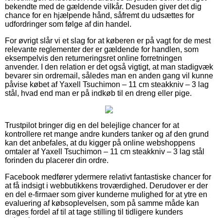
bekendte med de gældende vilkår. Desuden giver det dig
chance for en hjælpende hånd, såfremt du udsættes for
udfordringer som følge af din handel.
For øvrigt slår vi et slag for at køberen er på vagt for de mest
relevante reglementer der er gældende for handlen, som
eksempelvis den returneringsret online forretningen
anvender. I den relation er det også vigtigt, at man stadigvæk
bevarer sin ordremail, således man en anden gang vil kunne
påvise købet af Yaxell Tsuchimon – 11 cm steakkniv – 3 lag
stål, hvad end man er på indkøb til en dreng eller pige.
Trustpilot bringer dig en del belejlige chancer for at
kontrollere ret mange andre kunders tanker og af den grund
kan det anbefales, at du kigger på online webshoppens
omtaler af Yaxell Tsuchimon – 11 cm steakkniv – 3 lag stål
forinden du placerer din ordre.
Facebook medfører ydermere relativt fantastiske chancer for
at få indsigt i webbutikkens troværdighed. Derudover er der
en del e-firmaer som giver kunderne mulighed for at ytre en
evaluering af købsoplevelsen, som på samme måde kan
drages fordel af til at tage stilling til tidligere kunders