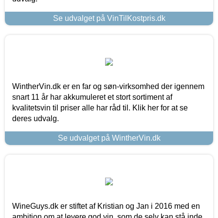
Se udvalget på VinTilKostpris.dk
WintherVin.dk er en far og søn-virksomhed der igennem
snart 11 år har akkumuleret et stort sortiment af
kvalitetsvin til priser alle har råd til. Klik her for at se
deres udvalg.
Se udvalget på WintherVin.dk
WineGuys.dk er stiftet af Kristian og Jan i 2016 med en
ambition om at levere god vin, som de selv kan stå inde