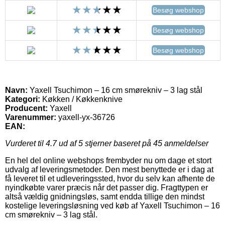
Besøg webshop
Besøg webshop
Besøg webshop
Navn:
Yaxell Tsuchimon – 16 cm smørekniv – 3 lag stål
Kategori:
Køkken / Køkkenknive
Producent:
Yaxell
Varenummer:
yaxell-yx-36726
EAN:
Vurderet til
4.7
ud af 5 stjerner baseret på
45
anmeldelser
En hel del online webshops frembyder nu om dage et stort
udvalg af leveringsmetoder. Den mest benyttede er i dag at
få leveret til et udleveringssted, hvor du selv kan afhente de
nyindkøbte varer præcis når det passer dig. Fragttypen er
altså vældig gnidningsløs, samt endda tillige den mindst
kostelige leveringsløsning ved køb af Yaxell Tsuchimon – 16
cm smørekniv – 3 lag stål.