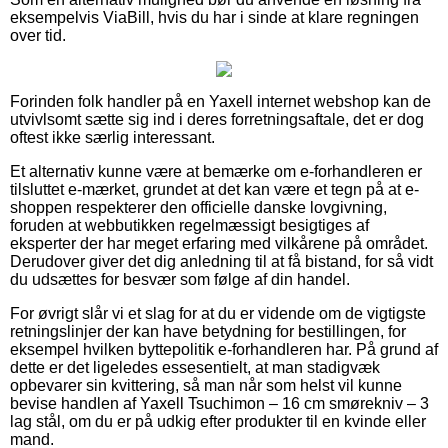
eksempelvis ViaBill, hvis du har i sinde at klare regningen
over tid.
Forinden folk handler på en Yaxell internet webshop kan de
utvivlsomt sætte sig ind i deres forretningsaftale, det er dog
oftest ikke særlig interessant.
Et alternativ kunne være at bemærke om e-forhandleren er
tilsluttet e-mærket, grundet at det kan være et tegn på at e-
shoppen respekterer den officielle danske lovgivning,
foruden at webbutikken regelmæssigt besigtiges af
eksperter der har meget erfaring med vilkårene på området.
Derudover giver det dig anledning til at få bistand, for så vidt
du udsættes for besvær som følge af din handel.
For øvrigt slår vi et slag for at du er vidende om de vigtigste
retningslinjer der kan have betydning for bestillingen, for
eksempel hvilken byttepolitik e-forhandleren har. På grund af
dette er det ligeledes essesentielt, at man stadigvæk
opbevarer sin kvittering, så man når som helst vil kunne
bevise handlen af Yaxell Tsuchimon – 16 cm smørekniv – 3
lag stål, om du er på udkig efter produkter til en kvinde eller
mand.