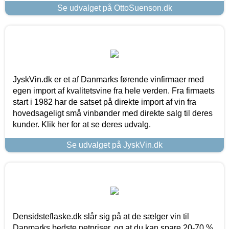
Se udvalget på OttoSuenson.dk
JyskVin.dk er et af Danmarks førende vinfirmaer med
egen import af kvalitetsvine fra hele verden. Fra firmaets
start i 1982 har de satset på direkte import af vin fra
hovedsageligt små vinbønder med direkte salg til deres
kunder. Klik her for at se deres udvalg.
Se udvalget på JyskVin.dk
Densidsteflaske.dk slår sig på at de sælger vin til
Danmarks bedste netpriser, og at du kan spare 20-70 %