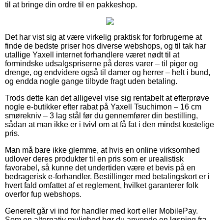
til at bringe din ordre til en pakkeshop.
Det har vist sig at være virkelig praktisk for forbrugerne at
finde de bedste priser hos diverse webshops, og til tak har
utallige Yaxell internet forhandlere været nødt til at
formindske udsalgspriserne på deres varer – til piger og
drenge, og endvidere også til damer og herrer – helt i bund,
og endda nogle gange tilbyde fragt uden betaling.
Trods dette kan det alligevel vise sig rentabelt at efterprøve
nogle e-butikker efter rabat på Yaxell Tsuchimon – 16 cm
smørekniv – 3 lag stål før du gennemfører din bestilling,
sådan at man ikke er i tvivl om at få fat i den mindst kostelige
pris.
Man må bare ikke glemme, at hvis en online virksomhed
udlover deres produkter til en pris som er urealistisk
favorabel, så kunne det undertiden være et bevis på en
bedragerisk e-forhandler. Bestillinger med betalingskort er i
hvert fald omfattet af et reglement, hvilket garanterer folk
overfor fup webshops.
Generelt går vi ind for handler med kort eller MobilePay.
Som en alternativ mulighed bør du anvende en løsning fra