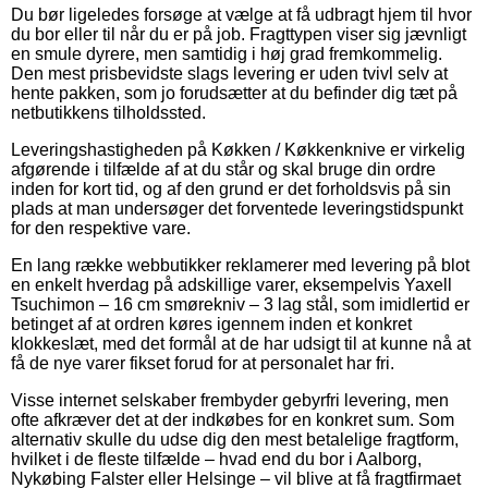
Du bør ligeledes forsøge at vælge at få udbragt hjem til hvor
du bor eller til når du er på job. Fragttypen viser sig jævnligt
en smule dyrere, men samtidig i høj grad fremkommelig.
Den mest prisbevidste slags levering er uden tvivl selv at
hente pakken, som jo forudsætter at du befinder dig tæt på
netbutikkens tilholdssted.
Leveringshastigheden på Køkken / Køkkenknive er virkelig
afgørende i tilfælde af at du står og skal bruge din ordre
inden for kort tid, og af den grund er det forholdsvis på sin
plads at man undersøger det forventede leveringstidspunkt
for den respektive vare.
En lang række webbutikker reklamerer med levering på blot
en enkelt hverdag på adskillige varer, eksempelvis Yaxell
Tsuchimon – 16 cm smørekniv – 3 lag stål, som imidlertid er
betinget af at ordren køres igennem inden et konkret
klokkeslæt, med det formål at de har udsigt til at kunne nå at
få de nye varer fikset forud for at personalet har fri.
Visse internet selskaber frembyder gebyrfri levering, men
ofte afkræver det at der indkøbes for en konkret sum. Som
alternativ skulle du udse dig den mest betalelige fragtform,
hvilket i de fleste tilfælde – hvad end du bor i Aalborg,
Nykøbing Falster eller Helsinge – vil blive at få fragtfirmaet