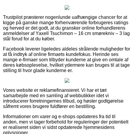
Trustpilot præsterer nogenlunde uafhængige chancer for at
kigge på ganske mange forhenværende forbrugeres ratings
og herved er det godt, at du gransker online forhandlerens
anmeldelser af Yaxell Tsuchimon – 16 cm smørekniv – 3 lag
stål forud for at du køber.
Facebook leverer ligeledes aldeles strålende muligheder for
at få indtryk af online firmaets kundefokus. Herinde ses
mange e-firmaer som tilbyder kunderne at give en omtale af
deres købsoplevelse, hvilket ydermere kan bruges til at tage
stilling til hvor glade kunderne er.
Vores website er reklamefinansieret. Vi har et tæt
samarbejde med en samling af webbutikker idet vi
introducerer forretningernes tilbud, og høster godtgørelse
såfremt vores brugere fuldfører en bestilling.
Informationer om varer og e-shops opdateres fra tid til
anden, men vi tager forbehold for reguleringer der potentielt
er realiseret siden vi sidst opdaterede hjemmesidens
oplysninger.