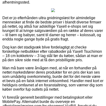
afhentningssted.
Det er jo efterhånden ultra gnidningsløst for almindelige
mennesker at finde de bedste priser i blandt diverse firmaer
på nettet, og altså har adskillige Yaxell e-shops set sig
tvunget til at tvinge salgsværdien på en række af deres varer
– til børn og babyer, samt til damer og herrer – kolossalt, og
endda nogle gange byde på gratis fragt.
Dog kan det stadigvæk blive fordelagtigt at checke
forskellige netbutikker efter rabatkoder på Yaxell Tsuchimon
– 18 cm kokkekniv – 3 lag stål før du køber, sådan at man er
på den sikre side med at få den prisbilligste pris.
Man må bare være årvågen med, at når en forhandler på
nettet markedsfører deres produkter for en pris der kan ses
som umådelig overkommelig, burde det for det meste være
et bevis på en falsk internet virksomhed. Handler med kort er
heldigvis omfavnet af en foranstaltning, som værner dig som
køber overfor fup outlets på nettet.
Vi foreslår generelt bestillinger med betalingskort eller
MobilePay. Alternativt burde du overveje en
afbetalingsløsning som for eksempel ViaBill, forudsat du