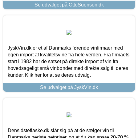
Se udvalget på OttoSuenson.dk
JyskVin.dk er et af Danmarks førende vinfirmaer med
egen import af kvalitetsvine fra hele verden. Fra firmaets
start i 1982 har de satset på direkte import af vin fra
hovedsageligt små vinbønder med direkte salg til deres
kunder. Klik her for at se deres udvalg.
Se udvalget på JyskVin.dk
Densidsteflaske.dk slår sig på at de sælger vin til
Danmarks bedste netpriser, og at du kan spare 20-70 %