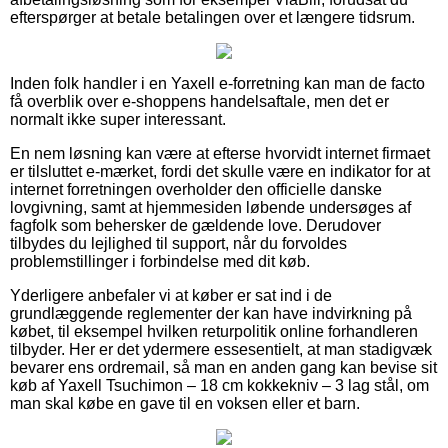
efterspørger at betale betalingen over et længere tidsrum.
Inden folk handler i en Yaxell e-forretning kan man de facto
få overblik over e-shoppens handelsaftale, men det er
normalt ikke super interessant.
En nem løsning kan være at efterse hvorvidt internet firmaet
er tilsluttet e-mærket, fordi det skulle være en indikator for at
internet forretningen overholder den officielle danske
lovgivning, samt at hjemmesiden løbende undersøges af
fagfolk som behersker de gældende love. Derudover
tilbydes du lejlighed til support, når du forvoldes
problemstillinger i forbindelse med dit køb.
Yderligere anbefaler vi at køber er sat ind i de
grundlæggende reglementer der kan have indvirkning på
købet, til eksempel hvilken returpolitik online forhandleren
tilbyder. Her er det ydermere essesentielt, at man stadigvæk
bevarer ens ordremail, så man en anden gang kan bevise sit
køb af Yaxell Tsuchimon – 18 cm kokkekniv – 3 lag stål, om
man skal købe en gave til en voksen eller et barn.