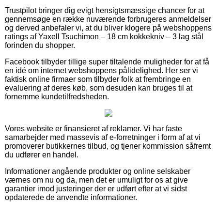
Trustpilot bringer dig evigt hensigtsmæssige chancer for at
gennemsøge en række nuværende forbrugeres anmeldelser
og derved anbefaler vi, at du bliver klogere på webshoppens
ratings af Yaxell Tsuchimon – 18 cm kokkekniv – 3 lag stål
forinden du shopper.
Facebook tilbyder tillige super tiltalende muligheder for at få
en idé om internet webshoppens pålidelighed. Her ser vi
faktisk online firmaer som tilbyder folk at frembringe en
evaluering af deres køb, som desuden kan bruges til at
fornemme kundetilfredsheden.
Vores website er finansieret af reklamer. Vi har faste
samarbejder med massevis af e-forretninger i form af at vi
promoverer butikkernes tilbud, og tjener kommission såfremt
du udfører en handel.
Informationer angående produkter og online selskaber
værnes om nu og da, men det er umuligt for os at give
garantier imod justeringer der er udført efter at vi sidst
opdaterede de anvendte informationer.