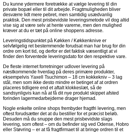
Du kunne ydermere foretrække at vælge levering til din
private bopæl eller til dit arbejde. Fragtmuligheden bliver
desværre lidt mere pebret, men samtidig usædvanlig
praktisk. Den mest prisbevidste leveringsmetode vil dog altid
vise sig at være selv at hente varerne, men den mulighed
kræver at du er tæt på online shoppens adresse.
Leveringstidspunktet på Køkken / Køkkenknive er
selvfølgelig ret bestemmende forudsat man har brug for din
ordre om kort tid, og derfor er det faktisk væsentligt at vi
finder den forventede leveringsdato for den respektive vare.
De fleste internet forretninger udlover levering på
næstkommende hverdag på deres primære produkter,
eksempelvis Yaxell Tsuchimon – 18 cm kokkekniv – 3 lag
stål, men som ikke desto mindre er betinget af at ordren
placeres tidligere end et aftalt klokkeslæt, så de
sandsynligvis kan nå at få dit nye produkt skippet afsted
forinden lagermedarbejderne drager hjemad.
Nogle enkelte online shops frembyder fragtfri levering, men
oftest forudsætter det at du bestiller for et præcist beløb.
Desuden må du snuppe den mest prisbevidste slags
levering, som oftest – om du befinder sig ved Odense, Hobro
eller Støvring – er at få fragtfirmaet til at bringe ordren til et